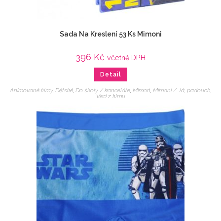
Sada Na Kreslení 53 Ks Mimoni
396
Kč
včetně DPH
Detail
Animované filmy
,
Dětské
,
Do školy / kanceláře
,
Mimoň
,
Mimoni / Já, padouch
,
Veci z filmu