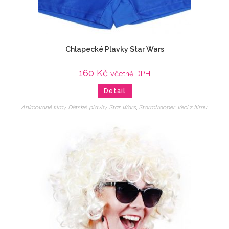
Chlapecké Plavky Star Wars
160
Kč
včetně DPH
Detail
Animované filmy
,
Dětské
,
plavky
,
Star Wars
,
Stormtrooper
,
Veci z filmu