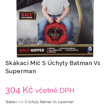
Skákací Míč S Úchyty Batman Vs
Superman
304
Kč
včetně DPH
Skákací
míč
S Úchyty Batman Vs superman