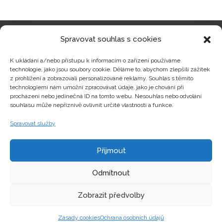
Spravovat souhlas s cookies
Kategorie produktů
K ukládání a/nebo přístupu k informacím o zařízení používáme
technologie, jako jsou soubory cookie. Děláme to, abychom zlepšili zážitek
z prohlížení a zobrazovali personalizované reklamy. Souhlas s těmito
technologiemi nám umožní zpracovávat údaje, jako je chování při
procházení nebo jedinečná ID na tomto webu. Nesouhlas nebo odvolání
Zajímavosti
souhlasu může nepříznivě ovlivnit určité vlastnosti a funkce.
Spravovat služby
Kontakty
Přijmout
Odmítnout
Zobrazit předvolby
Copyright © hrackyzfilmu.cz Všechna práva vyhrazena.
Zásady cookies
Ochrana osobních údajů