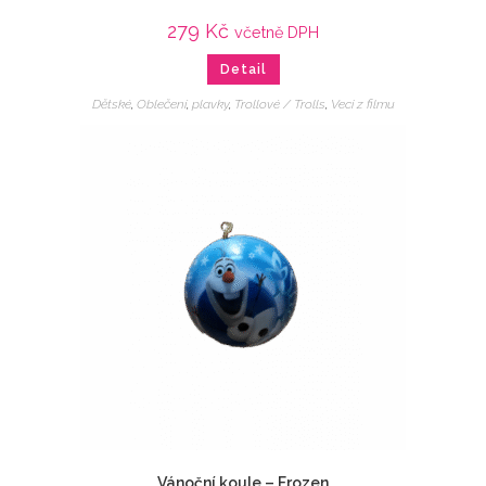
279
Kč
včetně DPH
Detail
Dětské
,
Oblečení
,
plavky
,
Trollové / Trolls
,
Veci z filmu
Vánoční koule – Frozen