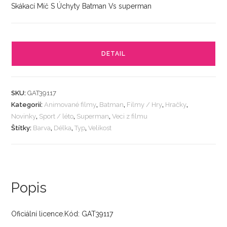
Skákací Míč S Úchyty Batman Vs superman
DETAIL
SKU:
GAT39117
Kategorií:
Animované filmy
,
Batman
,
Filmy / Hry
,
Hračky
,
Novinky
,
Sport / léto
,
Superman
,
Veci z filmu
Štítky:
Barva
,
Délka
,
Typ
,
Velikost
Popis
Oficiální licence.Kód: GAT39117