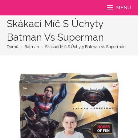
Přejít
MENU
k
obsahu
Skákací Míč S Úchyty
Batman Vs Superman
Domů
>
Batman
>
Skákací Míč S Úchyty Batman Vs Superman