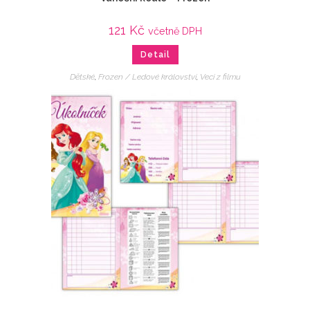
121
Kč
včetně DPH
Detail
Dětské
,
Frozen / Ledové království
,
Veci z filmu