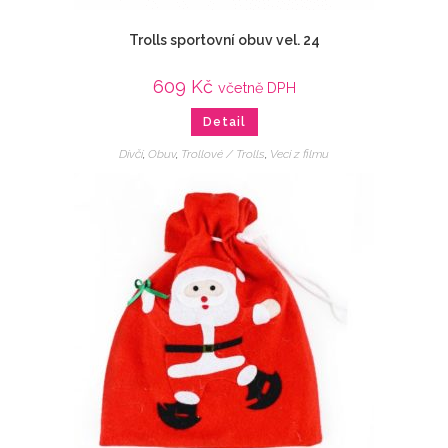
Trolls sportovní obuv vel. 24
609
Kč
včetně DPH
Detail
Dívčí
,
Obuv
,
Trollové / Trolls
,
Veci z filmu