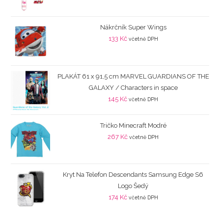
Nákrčník Super Wings
133
Kč
včetně DPH
PLAKÁT 61 x 91,5 cm MARVEL GUARDIANS OF THE
GALAXY / Characters in space
145
Kč
včetně DPH
Tričko Minecraft Modré
267
Kč
včetně DPH
Kryt Na Telefon Descendants Samsung Edge S6
Logo Šedý
174
Kč
včetně DPH