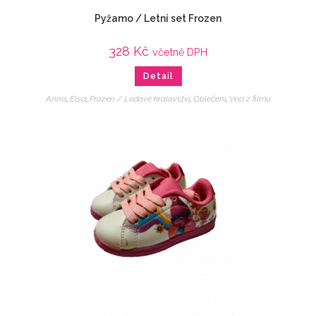
Pyžamo / Letní set Frozen
328
Kč
včetně DPH
Detail
Anna
,
Elsa
,
Frozen / Ledové království
,
Oblečení
,
Veci z filmu