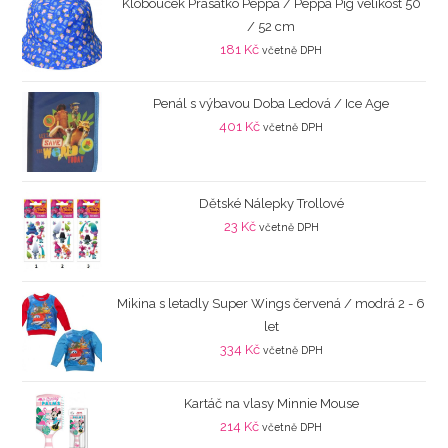
Klobouček Prasátko Peppa / Peppa Pig velikost 50
/ 52 cm
181
Kč
včetně DPH
Penál s výbavou Doba Ledová / Ice Age
401
Kč
včetně DPH
Dětské Nálepky Trollové
23
Kč
včetně DPH
Mikina s letadly Super Wings červená / modrá 2 - 6
let
334
Kč
včetně DPH
Kartáč na vlasy Minnie Mouse
214
Kč
včetně DPH