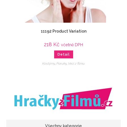
11192 Product Variation
218
Kč
včetně DPH
Detail
Kostýmy
,
Paruky
,
Veci z filmu
Všechny kategorie