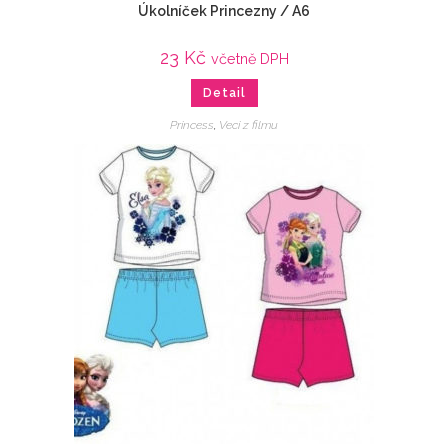
Úkolníček Princezny / A6
23
Kč
včetně DPH
Detail
Princess
,
Veci z filmu