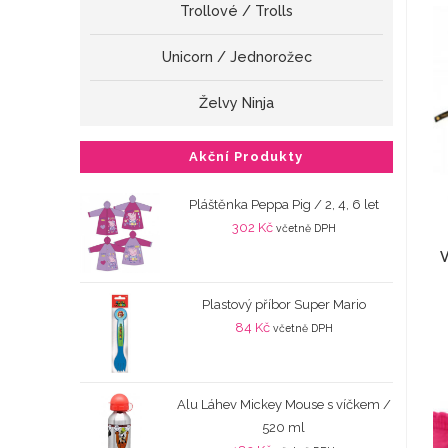
Trollové / Trolls
Unicorn / Jednorožec
Želvy Ninja
Akční Produkty
Pláštěnka Peppa Pig / 2, 4, 6 let
302
Kč
včetně DPH
V
Plastový příbor Super Mario
84
Kč
včetně DPH
Alu Láhev Mickey Mouse s víčkem /
520 ml