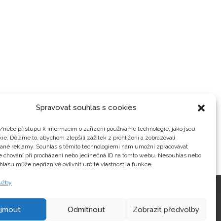
Spravovat souhlas s cookies
/nebo přístupu k informacím o zařízení používáme technologie, jako jsou
ie. Děláme to, abychom zlepšili zážitek z prohlížení a zobrazovali
vané reklamy. Souhlas s těmito technologiemi nám umožní zpracovávat
je chování při procházení nebo jedinečná ID na tomto webu. Nesouhlas nebo
hlasu může nepříznivě ovlivnit určité vlastnosti a funkce.
lužby
Kontakty
ijmout
Odmítnout
Zobrazit předvolby