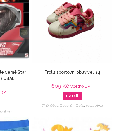
le Černé Star
Trolls sportovní obuv vel. 24
Ý OBAL
609
Kč
včetně DPH
 DPH
Detail
Dívčí
,
Obuv
,
Trollové / Trolls
,
Veci z filmu
i z filmu