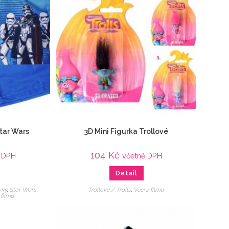
tar Wars
3D Mini Figurka Trollové
104
Kč
 DPH
včetně DPH
Detail
vky
,
Star Wars
,
Trollové / Trolls
,
Veci z filmu
 filmu