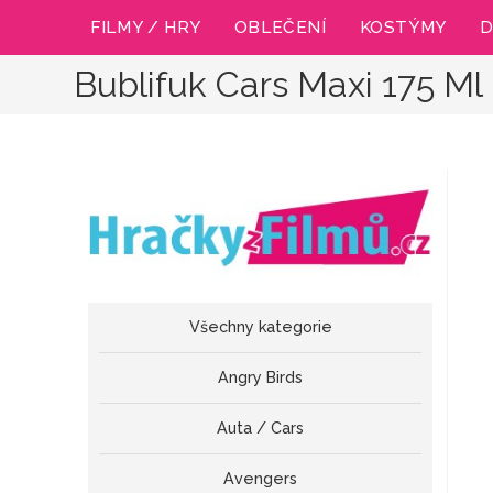
Přejít
FILMY / HRY
OBLEČENÍ
KOSTÝMY
D
k
obsahu
Bublifuk Cars Maxi 175 Ml
Všechny kategorie
Angry Birds
Auta / Cars
Avengers