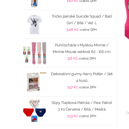
182
Kč
včetně DPH
Tričko pánské Suicide Squad / Bad
Girl / Bílé / Vel: L
548
Kč
včetně DPH
Punčocháče s Myškou Minnie /
Minnie Mouse velikost 62 - 86 cm
96
Kč
včetně DPH
Dekorativní gumy Harry Potter / Set
4 kusů
157
Kč
včetně DPH
Slipy Tlapková Patrola / Paw Patrol
3 Ks Červená / Bílá / Modrá
D
133
Kč
včetně DPH