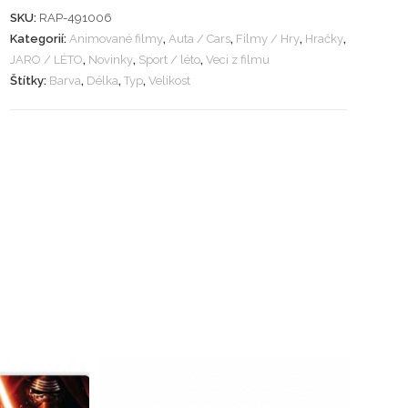
SKU:
RAP-491006
Kategorií:
Animované filmy
,
Auta / Cars
,
Filmy / Hry
,
Hračky
,
JARO / LÉTO
,
Novinky
,
Sport / léto
,
Veci z filmu
Štítky:
Barva
,
Délka
,
Typ
,
Velikost