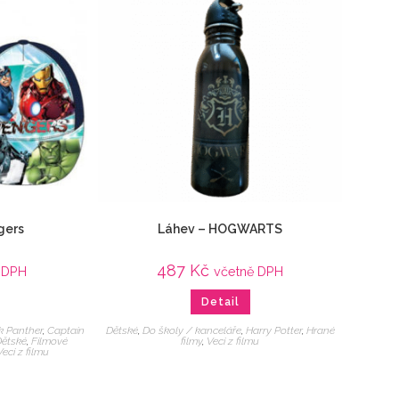
gers
Láhev – HOGWARTS
487
Kč
 DPH
včetně DPH
Detail
k Panther
,
Captain
Dětské
,
Do školy / kanceláře
,
Harry Potter
,
Hrané
ětské
,
Filmové
filmy
,
Veci z filmu
Veci z filmu