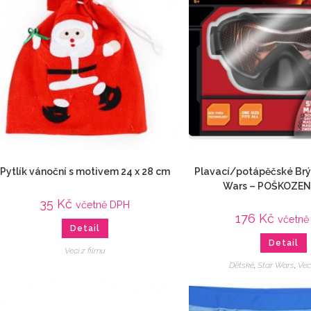
Pytlík vánoční s motivem 24 x 28 cm
Plavací/potápěčské Brý
Wars – POŠKOZEN
35
Kč
včetně DPH
176
Kč
včetně
Detail
Detail
Veci z filmu
Dětské
,
Star Wars
,
Vec