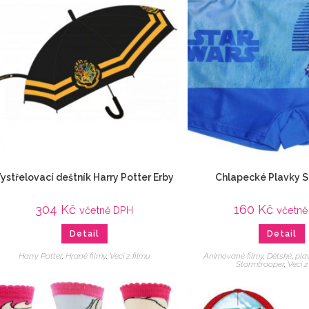
ystřelovací deštník Harry Potter Erby
Chlapecké Plavky S
304
Kč
160
Kč
včetně DPH
včetně
Detail
Detail
Harry Potter
,
Hrané filmy
,
Veci z filmu
Animované filmy
,
Dětské
,
pla
Stormtrooper
,
Veci z