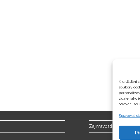
K ukládání a
soubory cook
personalizo
údaje, jako 
odvolání sou
Spravovat s
Zajímavosti
Př