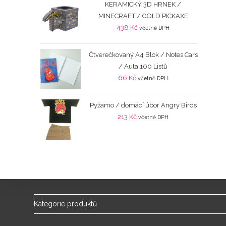
KERAMICKÝ 3D HRNEK /
MINECRAFT / GOLD PICKAXE
438
Kč
včetně DPH
Čtverečkovaný A4 Blok / Notes Cars
/ Auta 100 Listů
66
Kč
včetně DPH
Pyžamo / domácí úbor Angry Birds
213
Kč
včetně DPH
Kategorie produktů