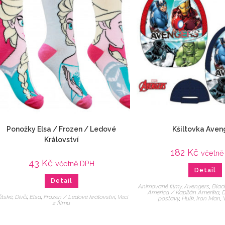
Ponožky Elsa / Frozen / Ledové
Kšiltovka Aven
Království
182
Kč
včetně
43
Kč
včetně DPH
Detail
Detail
Animované filmy
,
Avengers
,
Blac
America / Kapitán Amerika
,
D
ětské
,
Dívčí
,
Elsa
,
Frozen / Ledové království
,
Veci
postavy
,
Hulk
,
Iron Man
,
z filmu