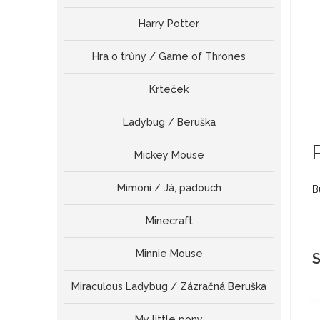
Harry Potter
Hra o trůny / Game of Thrones
Krteček
Ladybug / Beruška
Mickey Mouse
Mimoni / Já, padouch
B
Minecraft
Minnie Mouse
S
Miraculous Ladybug / Zázračná Beruška
My little pony