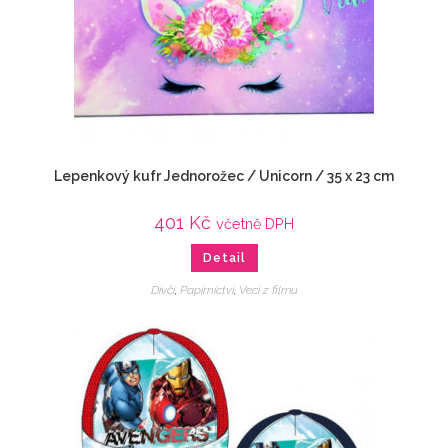
Lepenkový kufr Jednorožec / Unicorn / 35 x 23 cm
401
Kč
včetně DPH
Detail
Dívčí
,
Papírnictví
,
Veci z filmu