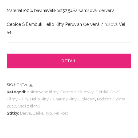
Materiál100% bavlnaVelikost52,54Barvarůžová, červená
Čepice S Bambulí Hello Kitty Peruvian Červená /
růžová
Vel.
54
DETAIL
SKU:
GAT2095
Kategorií:
Animované filmy
,
Čepice / Kšiltovky
,
Dětské
,
Dívčí
,
Filmy / Hry
,
Hello Kitty / Charmy Kitty
,
Oblečení
,
Podzim / Zima
2018
,
Veci z filmu
Štítky:
Barva
,
Délka
,
Typ
,
Velikost