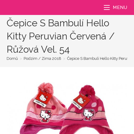
Přejít
MENU
k
obsahu
Čepice S Bambulí Hello
Kitty Peruvian Červená /
Růžová Vel. 54
Domů
>
Podzim / Zima 2018
>
Čepice S Bambulí Hello Kitty Peruvia