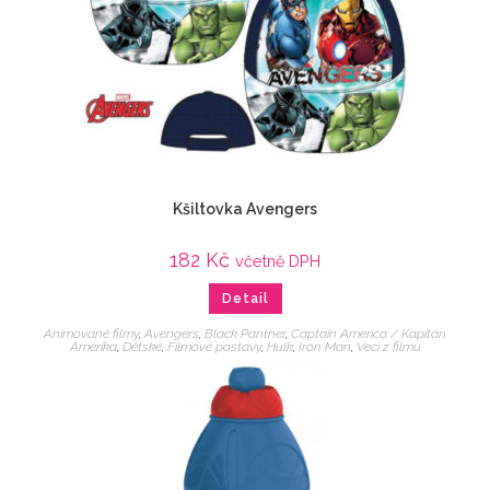
Kšiltovka Avengers
182
Kč
včetně DPH
Detail
Animované filmy
,
Avengers
,
Black Panther
,
Captain America / Kapitán
Amerika
,
Dětské
,
Filmové postavy
,
Hulk
,
Iron Man
,
Veci z filmu