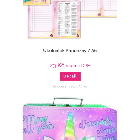
Úkolníček Princezny / A6
23
Kč
včetně DPH
Detail
Princess
,
Veci z filmu