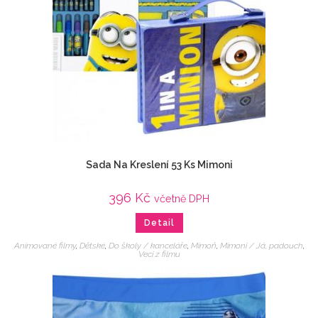
Sada Na Kreslení 53 Ks Mimoni
396
Kč
včetně DPH
Detail
Animované filmy
,
Dětské
,
Do školy / kanceláře
,
Mimoň
,
Mimoni / Já, padouch
,
Veci z filmu