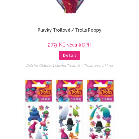
Plavky Trollové / Trolls Poppy
279
Kč
včetně DPH
Detail
Dětské
,
Oblečení
,
plavky
,
Trollové / Trolls
,
Veci z filmu