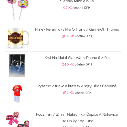
Slámky Minnie 6 Ks
92
Kč
včetně DPH
Hrnek Keramický Hra O Trůny / Game Of Thrones
304
Kč
včetně DPH
Kryt Na Mobil Star Wars iPhone 6 / 6 s
240
Kč
včetně DPH
Pyžamo / tričko a kraťasy Angry Birds Červené
187
Kč
včetně DPH
Podzimní / Zimní Nákrčník / Čepice A Rukavice
Pro Holky Soy Luna