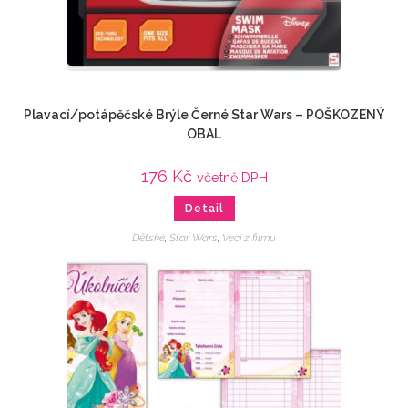
Plavací/potápěčské Brýle Černé Star Wars – POŠKOZENÝ
OBAL
176
Kč
včetně DPH
Detail
Dětské
,
Star Wars
,
Veci z filmu