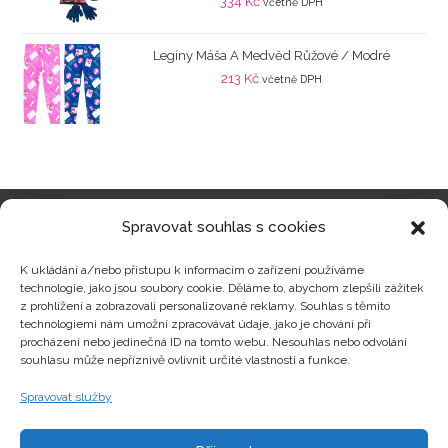
334
Kč
včetně DPH
Legíny Máša A Medvěd Růžové / Modré
213
Kč
včetně DPH
Spravovat souhlas s cookies
Kategorie produktů
K ukládání a/nebo přístupu k informacím o zařízení používáme
technologie, jako jsou soubory cookie. Děláme to, abychom zlepšili zážitek
z prohlížení a zobrazovali personalizované reklamy. Souhlas s těmito
technologiemi nám umožní zpracovávat údaje, jako je chování při
procházení nebo jedinečná ID na tomto webu. Nesouhlas nebo odvolání
Zajímavosti
souhlasu může nepříznivě ovlivnit určité vlastnosti a funkce.
Spravovat služby
Kontakty