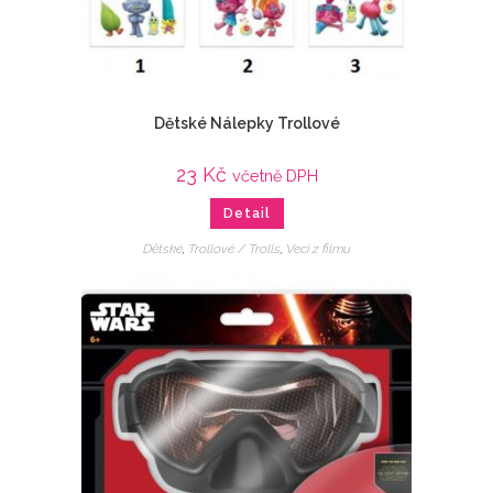
Dětské Nálepky Trollové
23
Kč
včetně DPH
Detail
Dětské
,
Trollové / Trolls
,
Veci z filmu