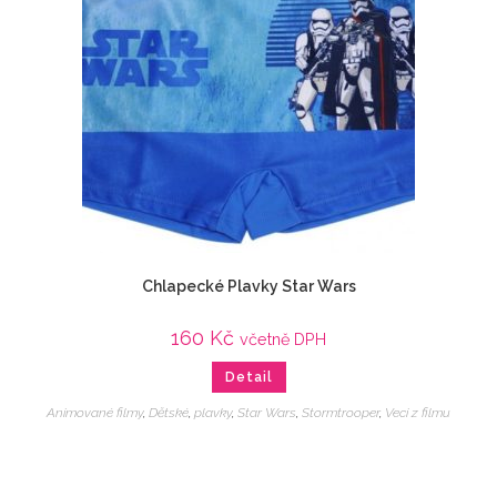
Chlapecké Plavky Star Wars
160
Kč
včetně DPH
Detail
Animované filmy
,
Dětské
,
plavky
,
Star Wars
,
Stormtrooper
,
Veci z filmu