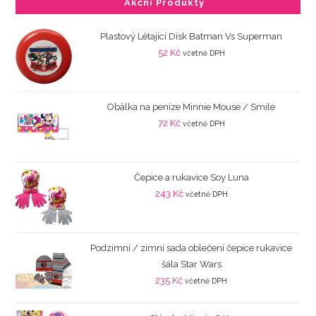
Akční Produkty
Plastový Létající Disk Batman Vs Superman
52
Kč
včetně DPH
Obálka na peníze Minnie Mouse / Smile
72
Kč
včetně DPH
Čepice a rukavice Soy Luna
243
Kč
včetně DPH
Podzimní / zimní sada oblečení čepice rukavice
šála Star Wars
235
Kč
včetně DPH