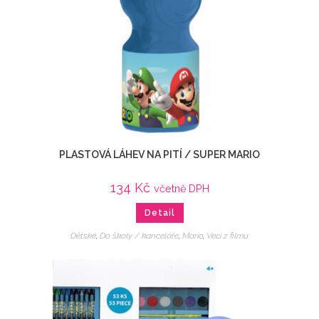
PLASTOVÁ LÁHEV NA PITÍ / SUPER MARIO
134
Kč
včetně DPH
Detail
Dětské
,
Do školy / kanceláře
,
Mario
,
Veci z filmu