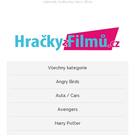
nákrčník
,
Sněhurka
,
Veci z filmu
Všechny kategorie
Angry Birds
Auta / Cars
Avengers
Harry Potter