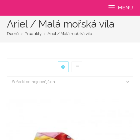
Přejít
MENU
k
obsahu
Ariel / Malá mořská víla
Domů
>
Produkty
>
Ariel / Malá mořská víla
Seřadit od nejnovějších