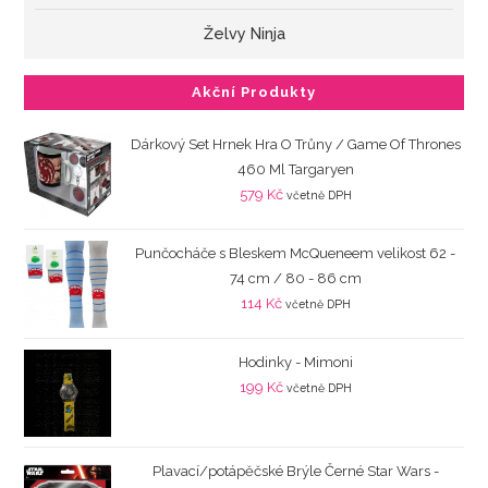
Želvy Ninja
Akční Produkty
Dárkový Set Hrnek Hra O Trůny / Game Of Thrones
460 Ml Targaryen
579
Kč
včetně DPH
Punčocháče s Bleskem McQueneem velikost 62 -
74 cm / 80 - 86 cm
114
Kč
včetně DPH
Hodinky - Mimoni
199
Kč
včetně DPH
Plavací/potápěčské Brýle Černé Star Wars -