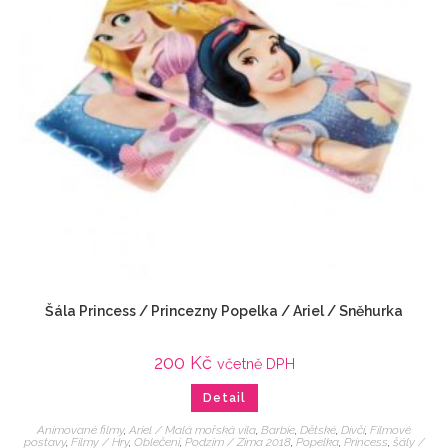
Šála Princess / Princezny Popelka / Ariel / Sněhurka
200
Kč
včetně DPH
Detail
Animované filmy
,
Ariel / Malá mořská víla
,
Barbie
,
Dětské
,
Dívčí
,
Filmové
postavy
,
Filmy / Hry
,
Oblečení
,
Podzim / Zima 2018
,
Popelka
,
Princess
,
šály /