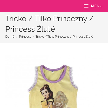
Přejít
MENU
k
obsahu
Tričko / Tílko Princezny /
Princess Žluté
Domů
>
Princess
>
Tričko / Tílko Princezny / Princess Žluté