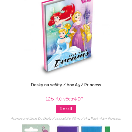
Desky na sešity / box A5 / Princess
128
Kč
včetně DPH
Detail
Animované filmy
,
Do školy / kanceláře
,
Filmy / Hry
,
Papírnictví
,
Princess