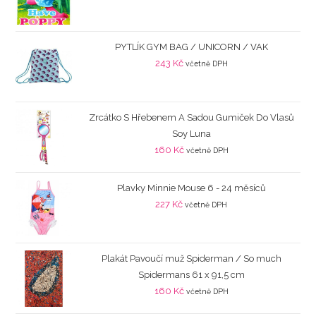
PYTLÍK GYM BAG / UNICORN / VAK
243
Kč
včetně DPH
Zrcátko S Hřebenem A Sadou Gumiček Do Vlasů
Soy Luna
160
Kč
včetně DPH
Plavky Minnie Mouse 6 - 24 měsíců
227
Kč
včetně DPH
Plakát Pavoučí muž Spiderman / So much
Spidermans 61 x 91,5 cm
160
Kč
včetně DPH