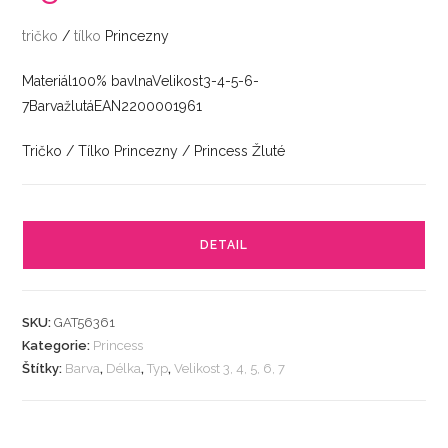
tričko
/
tílko
Princezny
Materiál100% bavlnaVelikost3-4-5-6-
7BarvažlutáEAN2200001961
Tričko / Tílko Princezny / Princess Žluté
DETAIL
SKU:
GAT56361
Kategorie:
Princess
Štítky:
Barva
,
Délka
,
Typ
,
Velikost 3, 4, 5, 6, 7