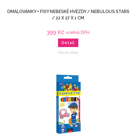
OMALOVÁNKY + FIXY NEBESKÉ HVĚZDY / NEBULOUS STARS
/ 22 X 27 X 1 CM
399
Kč
včetně DPH
Detail
Věci do školy