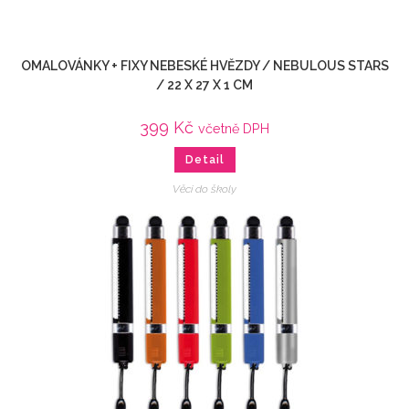
OMALOVÁNKY + FIXY NEBESKÉ HVĚZDY / NEBULOUS STARS
/ 22 X 27 X 1 CM
399
Kč
včetně DPH
Detail
Věci do školy