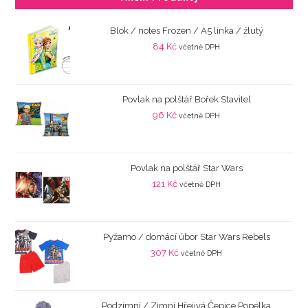
Blok / notes Frozen / A5 linka / žlutý
84
Kč
včetně DPH
Povlak na polštář Bořek Stavitel
96
Kč
včetně DPH
Povlak na polštář Star Wars
121
Kč
včetně DPH
Pyžamo / domácí úbor Star Wars Rebels
307
Kč
včetně DPH
Podzimní / Zimní Hřejivá Čepice Popelka