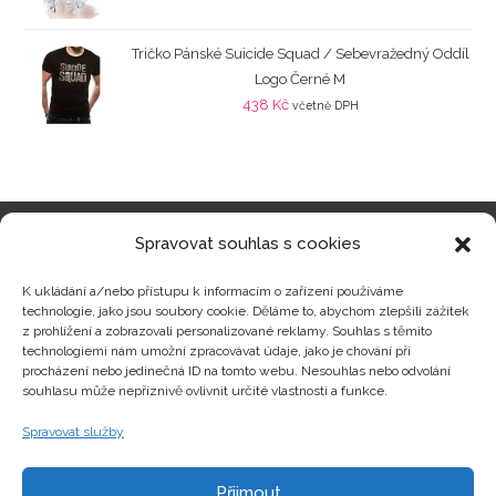
Tričko Pánské Suicide Squad / Sebevražedný Oddíl
Logo Černé M
438
Kč
včetně DPH
Spravovat souhlas s cookies
Kategorie produktů
K ukládání a/nebo přístupu k informacím o zařízení používáme
technologie, jako jsou soubory cookie. Děláme to, abychom zlepšili zážitek
z prohlížení a zobrazovali personalizované reklamy. Souhlas s těmito
technologiemi nám umožní zpracovávat údaje, jako je chování při
procházení nebo jedinečná ID na tomto webu. Nesouhlas nebo odvolání
Zajímavosti
souhlasu může nepříznivě ovlivnit určité vlastnosti a funkce.
Spravovat služby
Kontakty
Přijmout