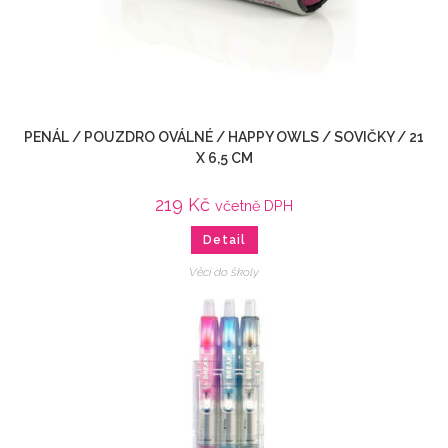
PENÁL / POUZDRO OVÁLNÉ / HAPPY OWLS / SOVIČKY / 21
X 6,5 CM
219
Kč
včetně DPH
Detail
Věci do školy