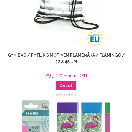
GYM BAG / PYTLÍK S MOTIVEM PLAMEŇÁKA / FLAMINGO /
30 X 45 CM
299
Kč
včetně DPH
Detail
Věci do školy