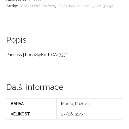
Štítky:
Barva Modrá, Růžová
,
Délka
,
Typ
,
Velikost 23/26, 31/34
Popis
Princess | PonožkyKód: GAT7352
Další informace
BARVA
Modrá, Růžová
VELIKOST
23/26, 31/34