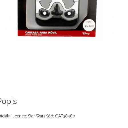
Popis
ficiální licence: Star WarsKód: GAT38480