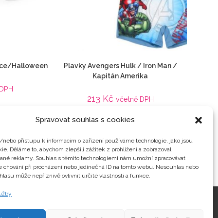
nice/Halloween
Plavky Avengers Hulk / Iron Man /
Kapitán Amerika
 DPH
213
Kč
včetně DPH
Detail
Spravovat souhlas s cookies
 z filmu
Animované filmy
,
Avengers
,
Captain America /
Kapitán Amerika
,
Dětské
,
Hulk
,
Iron Man
,
Oblečení
,
/nebo přístupu k informacím o zařízení používáme technologie, jako jsou
plavky
,
Veci z filmu
ie. Děláme to, abychom zlepšili zážitek z prohlížení a zobrazovali
vané reklamy. Souhlas s těmito technologiemi nám umožní zpracovávat
je chování při procházení nebo jedinečná ID na tomto webu. Nesouhlas nebo
hlasu může nepříznivě ovlivnit určité vlastnosti a funkce.
lužby
Kontakty