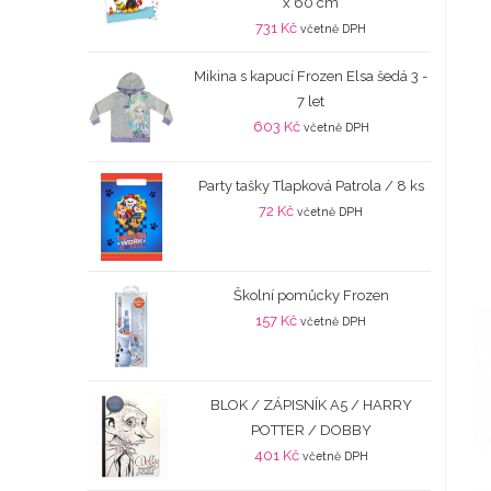
x 60 cm
731
Kč
včetně DPH
Mikina s kapucí Frozen Elsa šedá 3 -
7 let
603
Kč
včetně DPH
Party tašky Tlapková Patrola / 8 ks
72
Kč
včetně DPH
Školní pomůcky Frozen
157
Kč
včetně DPH
BLOK / ZÁPISNÍK A5 / HARRY
POTTER / DOBBY
401
Kč
včetně DPH