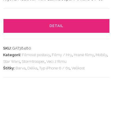
DETAIL
SKU:
GAT38480
Kategorií:
Filmové postavy
,
Filmy / Hry
,
Hrané filmy
,
Mobily
,
Star Wars
,
Stormtrooper
,
Veci z filmu
Štítky:
Barva
,
Délka
,
Typ iPhone 6 / 6s
,
Velikost