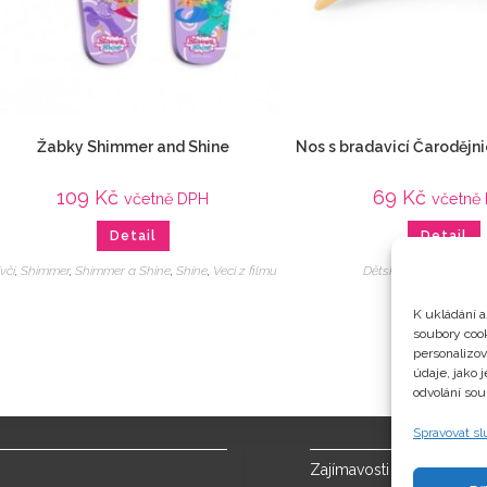
Žabky Shimmer and Shine
Nos s bradavicí Čaroděj
109
Kč
69
Kč
včetně DPH
včetně
Detail
Detail
včí
,
Shimmer
,
Shimmer a Shine
,
Shine
,
Veci z filmu
Dětské
,
Kostýmy
,
Veci
K ukládání a
soubory cook
personalizo
údaje, jako 
odvolání sou
Spravovat s
Zajímavosti