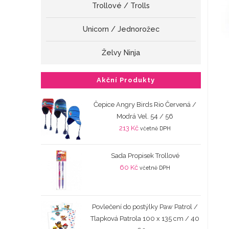
Trollové / Trolls
Unicorn / Jednorožec
Želvy Ninja
Akční Produkty
Čepice Angry Birds Rio Červená /
Modrá Vel. 54 / 56
213
Kč
včetně DPH
Sada Propisek Trollové
60
Kč
včetně DPH
Povlečení do postýlky Paw Patrol /
Tlapková Patrola 100 x 135 cm / 40