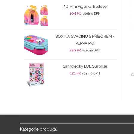
3D Mini Figurka Trollové
104
Kč
včetně DPH
BOX NA SVAČINU S PŘÍBOREM -
PEPPA PIG
229
Kč
včetně DPH
Samolepky LOL Surprise
121
Kč
včetně DPH
Dí
Kategorie produktů