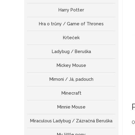
Harry Potter
Hra o trůny / Game of Thrones
Krteček
Ladybug / Beruška
Mickey Mouse
Mimoni / Já, padouch
Minecraft
Minnie Mouse
Miraculous Ladybug / Zázračná Beruška
O
My little pony