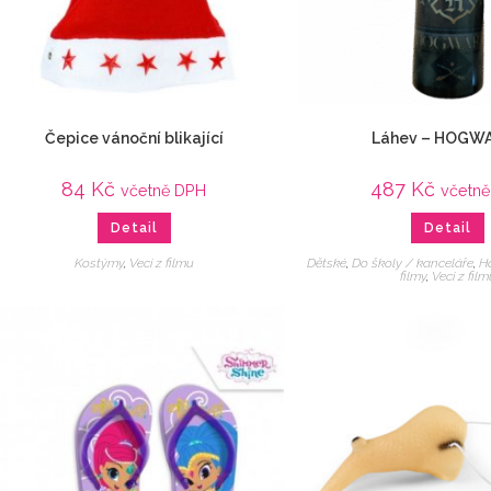
Čepice vánoční blikající
Láhev – HOGW
84
Kč
487
Kč
včetně DPH
včetn
Detail
Detail
Kostýmy
,
Veci z filmu
Dětské
,
Do školy / kanceláře
,
Ha
filmy
,
Veci z film