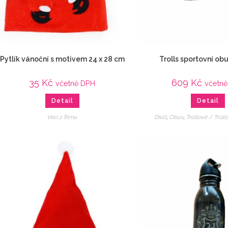
Pytlík vánoční s motivem 24 x 28 cm
Trolls sportovní obu
35
Kč
609
Kč
včetně DPH
včetn
Detail
Detail
Veci z filmu
Dívčí
,
Obuv
,
Trollové / Troll