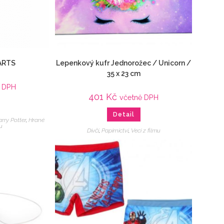
ARTS
Lepenkový kufr Jednorožec / Unicorn /
35 x 23 cm
ě DPH
401
Kč
včetně DPH
Detail
rry Potter
,
Hrané
u
Dívčí
,
Papírnictví
,
Veci z filmu