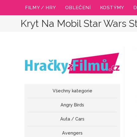
Přejít
FILMY / HRY
OBLEČENÍ
KOSTÝMY
D
k
obsahu
Kryt Na Mobil Star Wars S
Všechny kategorie
Angry Birds
Auta / Cars
Avengers