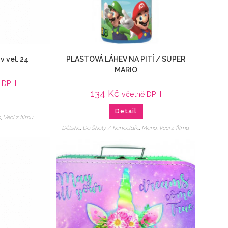
v vel. 24
PLASTOVÁ LÁHEV NA PITÍ / SUPER
MARIO
ě DPH
134
Kč
včetně DPH
Detail
s
,
Veci z filmu
Dětské
,
Do školy / kanceláře
,
Mario
,
Veci z filmu