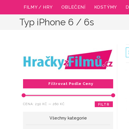
Přejít
FILMY / HRY
OBLEČENÍ
KOSTÝMY
D
k
obsahu
Typ iPhone 6 / 6s
Filtrovat Podle Ceny
Minimální
Maximální
CENA:
250 KČ
—
260 KČ
FILTR
cena
cena
Všechny kategorie