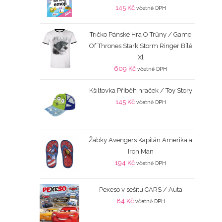
145
Kč
včetně DPH
Tričko Pánské Hra O Trůny / Game
Of Thrones Stark Storm Ringer Bílé
Xl
609
Kč
včetně DPH
Kšiltovka Příběh hraček / Toy Story
145
Kč
včetně DPH
Žabky Avengers Kapitán Amerika a
Iron Man
194
Kč
včetně DPH
Pexeso v sešitu CARS / Auta
84
Kč
včetně DPH