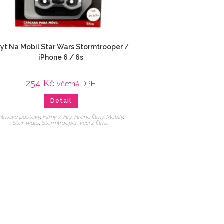
ryt Na Mobil Star Wars Stormtrooper /
iPhone 6 / 6s
254
Kč
včetně DPH
Detail
Filmové postavy
,
Filmy / Hry
,
Hrané filmy
,
Mobily
,
Star Wars
,
Stormtrooper
,
Veci z filmu