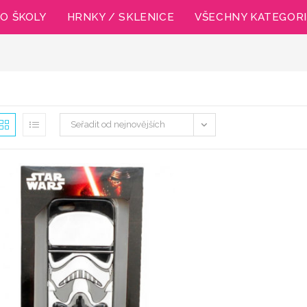
O ŠKOLY
HRNKY / SKLENICE
VŠECHNY KATEGOR
Seřadit od nejnovějších