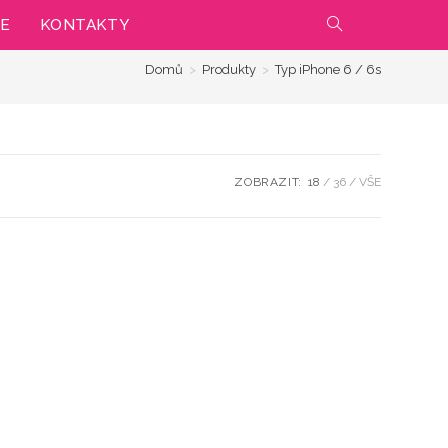
IE
KONTAKTY
PŘEPNOUT
Domů
>
Produkty
>
Typ iPhone 6 / 6s
VYHLEDÁVÁNÍ
NA
WEBU
ZOBRAZIT:
18
36
VŠE