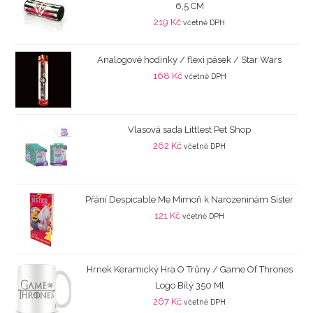
6,5 CM
219
Kč
včetně DPH
Analogové hodinky / flexi pásek / Star Wars
168
Kč
včetně DPH
Vlasová sada Littlest Pet Shop
262
Kč
včetně DPH
Přání Despicable Me Mimoň k Narozeninám Sister
121
Kč
včetně DPH
Hrnek Keramický Hra O Trůny / Game Of Thrones
Logo Bílý 350 Ml
267
Kč
včetně DPH