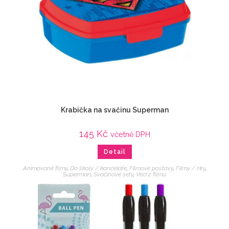
Krabička na svačinu Superman
145
Kč
včetně DPH
Detail
Animované filmy
,
Do školy / kanceláře
,
Filmové postavy
,
Filmy / Hry
,
Superman
,
Svačinové sety
,
Veci z filmu