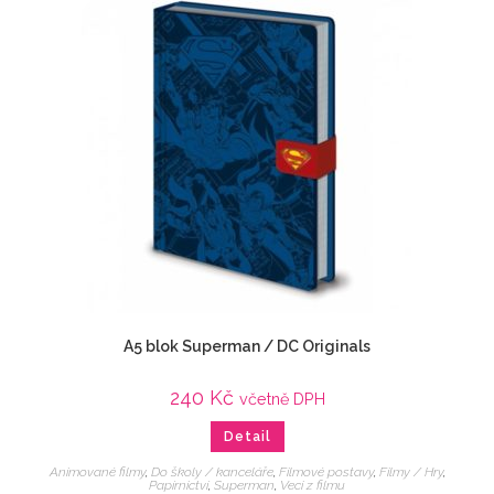
A5 blok Superman / DC Originals
240
Kč
včetně DPH
Detail
Animované filmy
,
Do školy / kanceláře
,
Filmové postavy
,
Filmy / Hry
,
Papírnictví
,
Superman
,
Veci z filmu