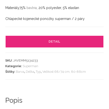
Materiály75%
bavlna
, 20% polyester, 5% elastan
Chlapecké kojenecké ponožky superman / 2 páry
DETAIL
SKU:
JAVEMM5134233
Kategorie:
Superman
Štítky:
Barva
,
Délka
,
Typ
,
Velikost 68/74 cm, 80-86cm
Popis