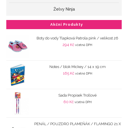
Želvy Ninja
Akční Produkty
Boty do vody Tlapková Patrola pink / velikost 26
294
Kč
včetně DPH
Notes / blok Mickey / 14 x 19 cm
165
Kč
včetně DPH
Sada Propisek Trollové
60
Kč
včetně DPH
PENÁL / POUZDRO PLAMEŇÁK / FLAMINGO 21 X