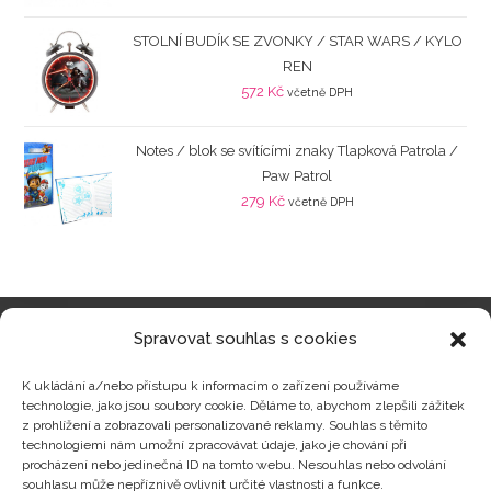
STOLNÍ BUDÍK SE ZVONKY / STAR WARS / KYLO
REN
572
Kč
včetně DPH
Notes / blok se svítícími znaky Tlapková Patrola /
Paw Patrol
279
Kč
včetně DPH
Spravovat souhlas s cookies
Kategorie produktů
K ukládání a/nebo přístupu k informacím o zařízení používáme
technologie, jako jsou soubory cookie. Děláme to, abychom zlepšili zážitek
z prohlížení a zobrazovali personalizované reklamy. Souhlas s těmito
technologiemi nám umožní zpracovávat údaje, jako je chování při
procházení nebo jedinečná ID na tomto webu. Nesouhlas nebo odvolání
Zajímavosti
souhlasu může nepříznivě ovlivnit určité vlastnosti a funkce.