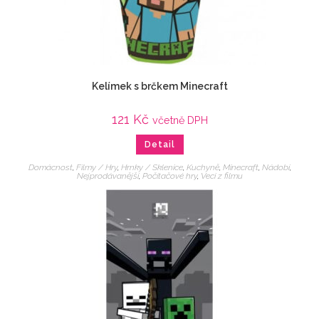
Kelímek s brčkem Minecraft
121
Kč
včetně DPH
Detail
Domácnost
,
Filmy / Hry
,
Hrnky / Sklenice
,
Kuchyně
,
Minecraft
,
Nádobí
,
Nejprodávanější
,
Počítačové hry
,
Veci z filmu