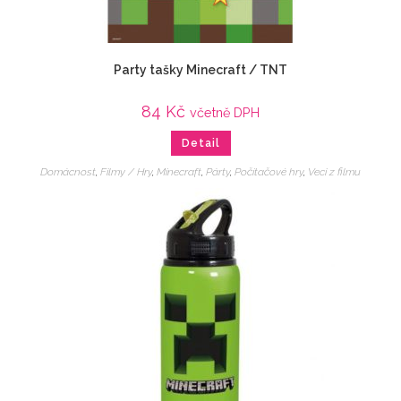
Party tašky Minecraft / TNT
84
Kč
včetně DPH
Detail
Domácnost
,
Filmy / Hry
,
Minecraft
,
Párty
,
Počítačové hry
,
Veci z filmu