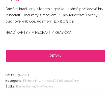
Oficiální hrací
karty
s logem a grafikou známé počítačové hry
Minecraft. Hrací karty s motivem PC hry Minecraft uloženy v
plechové krabičce. Rozměry: 11 x 9 x 3 cm
HRACÍ KARTY / MINECRAFT / KRABIČKA
DETAIL
SKU:
CPI347201
Kategorie:
Filmy / Hry
,
Minecraft
,
Počítačové hry
Štítky:
Barva
,
Délka
,
Typ
,
Velikost