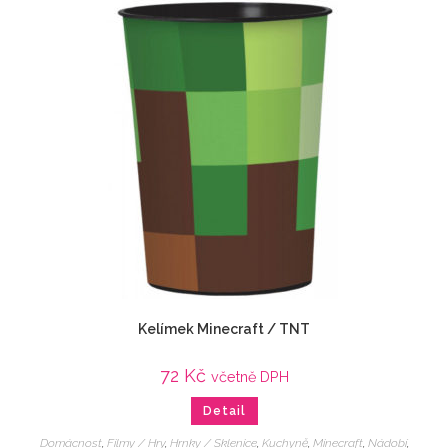
Kelímek Minecraft / TNT
72
Kč
včetně DPH
Detail
Domácnost
,
Filmy / Hry
,
Hrnky / Sklenice
,
Kuchyně
,
Minecraft
,
Nádobí
,