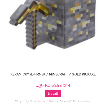
KERAMICKÝ 3D HRNEK / MINECRAFT / GOLD PICKAXE
438
Kč
včetně DPH
Detail
Filmy / Hry
,
Hrnky
,
Hrnky / Sklenice
,
Minecraft
,
Počítačové hry