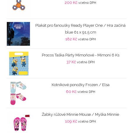
200
Kč
včetně DPH
Plakát pro fanoušky Ready Player One / Hra začíná
blue 61 x 91,5 cm
182
Kč
včetně DPH
Procos Taška Párty Mimoňové - Mimoni 6 Ks
37
Kč
včetně DPH
Kotníkové ponožky Frozen / Elsa
60
Kč
včetně DPH
Žabky růžové Minnie Mouse / Myška Minnie
109
Kč
včetně DPH