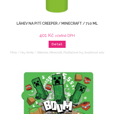
LÁHEV NA PITÍ CREEPER / MINECRAFT / 710 ML
401
Kč
včetně DPH
Detail
Filmy / Hry
,
Hrnky / Sklenice
,
Minecraft
,
Počítačové hry
,
Svačinové sety