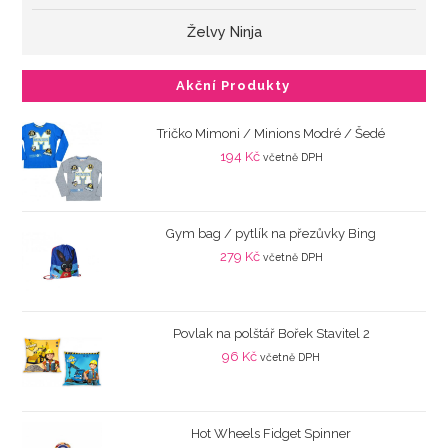
Želvy Ninja
Akční Produkty
Tričko Mimoni / Minions Modré / Šedé
194
Kč
včetně DPH
Gym bag / pytlík na přezůvky Bing
279
Kč
včetně DPH
Povlak na polštář Bořek Stavitel 2
96
Kč
včetně DPH
Hot Wheels Fidget Spinner