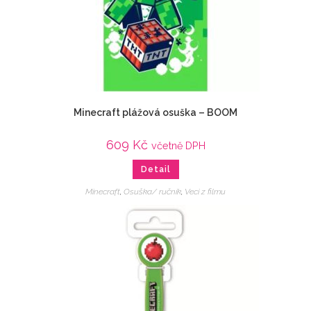
Minecraft plážová osuška – BOOM
609
Kč
včetně DPH
Detail
Minecraft
,
Osuška/ ručník
,
Veci z filmu