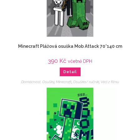
Minecraft Plážová osuška Mob Attack 70*140 cm
390
Kč
včetně DPH
Detail
Domácnost, Osušky
,
Minecraft
,
Osuška/ ručník
,
Veci z filmu