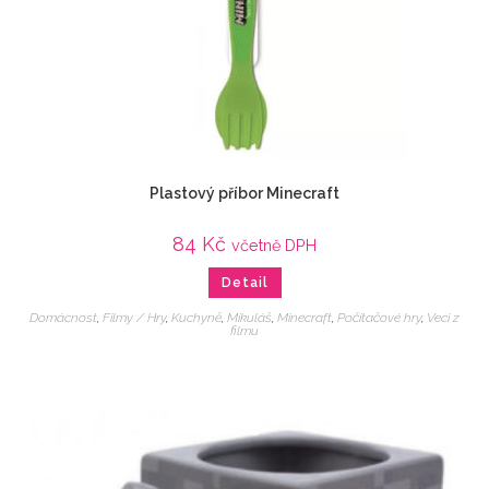
Plastový příbor Minecraft
84
Kč
včetně DPH
Detail
Domácnost
,
Filmy / Hry
,
Kuchyně
,
Mikuláš
,
Minecraft
,
Počítačové hry
,
Veci z
filmu