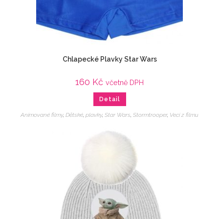
Chlapecké Plavky Star Wars
160
Kč
včetně DPH
Detail
Animované filmy
,
Dětské
,
plavky
,
Star Wars
,
Stormtrooper
,
Veci z filmu