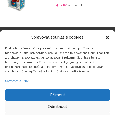
487
Kč
včetně DPH
Spravovat souhlas s cookies
Kategorie produktů
K ukládání a/nebo přístupu k informacím o zařízení používáme
technologie, jako jsou soubory cookie. Děláme to, abychom zlepšili zážitek
z prohlížení a zobrazovali personalizované reklamy. Souhlas s těmito
technologiemi nám umožní zpracovávat údaje, jako je chování při
procházení nebo jedinečná ID na tomto webu. Nesouhlas nebo odvolání
Zajímavosti
souhlasu může nepříznivě ovlivnit určité vlastnosti a funkce.
Spravovat služby
Kontakty
Přijmout
Odmítnout