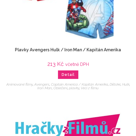
Plavky Avengers Hulk / Iron Man / Kapitán Amerika
213
Kč
včetně DPH
Detail
Animované filmy
,
Avengers
,
Captain America / Kapitán Amerika
,
Dětské
,
Hulk
,
Iron Man
,
Oblečení
,
plavky
,
Veci z filmu