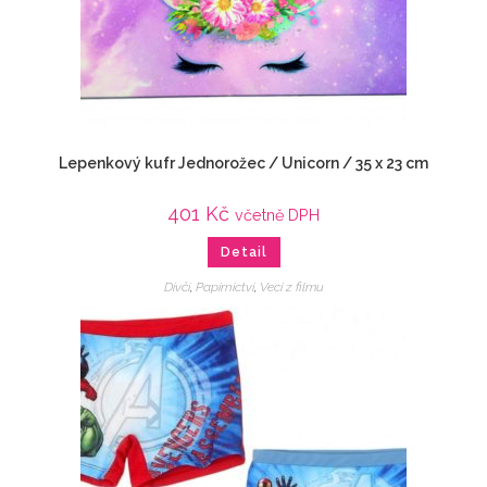
Lepenkový kufr Jednorožec / Unicorn / 35 x 23 cm
401
Kč
včetně DPH
Detail
Dívčí
,
Papírnictví
,
Veci z filmu