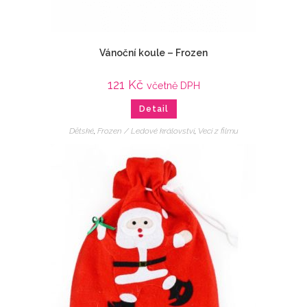
Vánoční koule – Frozen
121
Kč
včetně DPH
Detail
Dětské
,
Frozen / Ledové království
,
Veci z filmu