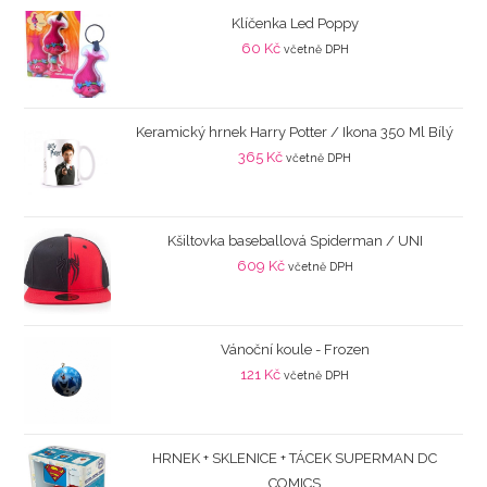
Klíčenka Led Poppy
60
Kč
včetně DPH
Keramický hrnek Harry Potter / Ikona 350 Ml Bílý
365
Kč
včetně DPH
Kšiltovka baseballová Spiderman / UNI
609
Kč
včetně DPH
Vánoční koule - Frozen
121
Kč
včetně DPH
HRNEK + SKLENICE + TÁCEK SUPERMAN DC
COMICS