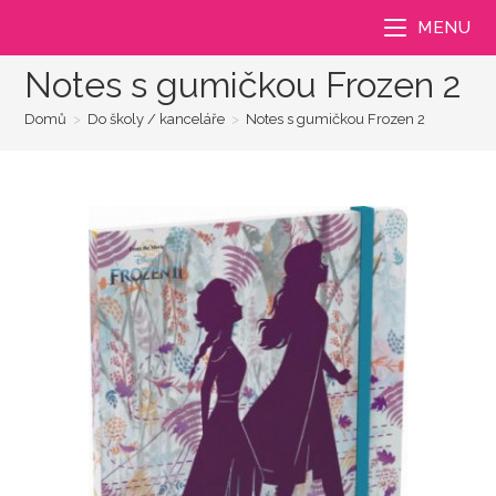
Přejít
MENU
k
obsahu
Notes s gumičkou Frozen 2
Domů
>
Do školy / kanceláře
>
Notes s gumičkou Frozen 2