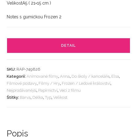
VelikostA5 ( 21×15 cm )
Notes s gumičkou Frozen 2
DETAIL
SKU:
RAP-749826
Kategorií:
Animované filmy
,
Anna
,
Do školy / kanceláře
,
Elsa
,
Filmové postavy
,
Filmy / Hry
,
Frozen / Ledové království
,
Nejprodávanější
,
Papírnictví
,
Veci z filmu
Štítky:
Barva
,
Délka
,
Typ
,
Velikost
Popis