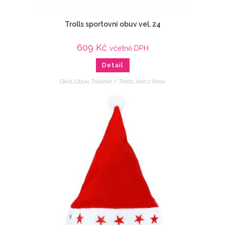
Trolls sportovní obuv vel. 24
609
Kč
včetně DPH
Detail
Dívčí
,
Obuv
,
Trollové / Trolls
,
Veci z filmu