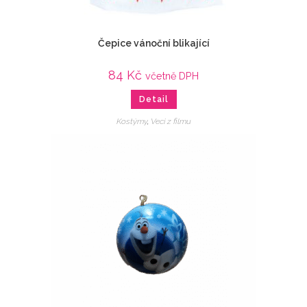
Čepice vánoční blikající
84
Kč
včetně DPH
Detail
Kostýmy
,
Veci z filmu