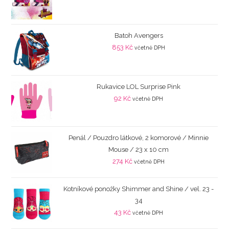
Batoh Avengers
853
Kč
včetně DPH
Rukavice LOL Surprise Pink
92
Kč
včetně DPH
Penál / Pouzdro látkové, 2 komorové / Minnie
Mouse / 23 x 10 cm
274
Kč
včetně DPH
Kotníkové ponožky Shimmer and Shine / vel. 23 -
34
43
Kč
včetně DPH