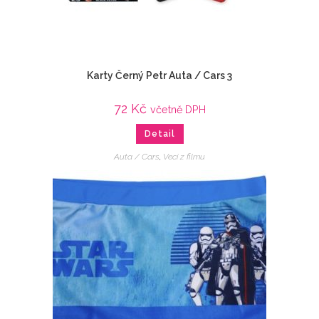
Karty Černý Petr Auta / Cars 3
72
Kč
včetně DPH
Detail
Auta / Cars
,
Veci z filmu