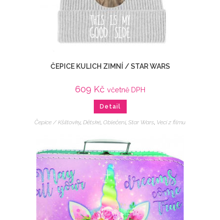
ČEPICE KULICH ZIMNÍ / STAR WARS
609
Kč
včetně DPH
Detail
Čepice / Kšiltovky
,
Dětské
,
Oblečení
,
Star Wars
,
Veci z filmu