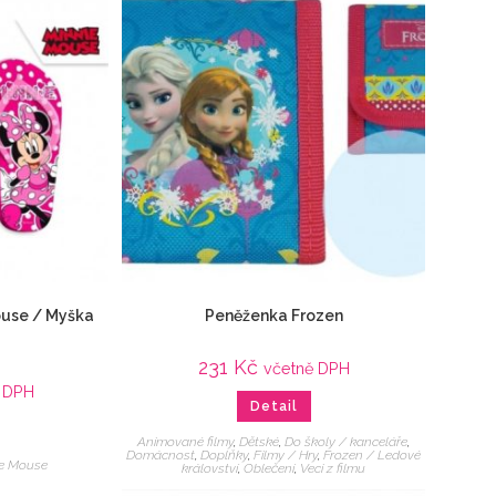
ouse / Myška
Peněženka Frozen
231
Kč
včetně DPH
 DPH
Detail
Animované filmy
,
Dětské
,
Do školy / kanceláře
,
Domácnost
,
Doplňky
,
Filmy / Hry
,
Frozen / Ledové
ie Mouse
království
,
Oblečení
,
Veci z filmu