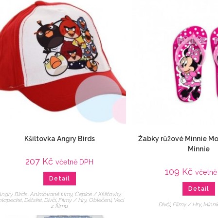
Kšiltovka Angry Birds
Žabky růžové Minnie M
Minnie
207
Kč
včetně DPH
109
Kč
včetně
Detail
Detail
Angry Birds
,
Animované filmy
,
Čepice / Kšiltovky
,
hlapecké
,
Dětské
,
Dívčí
,
Filmy / Hry
,
Oblečení
,
Veci
Dívčí
,
Filmy / Hry
,
Minn
z filmu