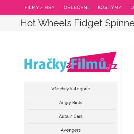
Přejít
FILMY / HRY
OBLEČENÍ
KOSTÝMY
D
k
obsahu
Hot Wheels Fidget Spinne
Všechny kategorie
Angry Birds
Auta / Cars
Avengers