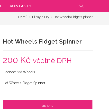
IE
KONTAKTY
PŘEPNOUT
Domů
>
Filmy / Hry
>
Hot Wheels Fidget Spinner
VYHLEDÁVÁNÍ
NA
Hot Wheels Fidget Spinner
WEBU
200
Kč
včetně DPH
Licence:
hot
Wheels
Hot Wheels Fidget Spinner
DETAIL