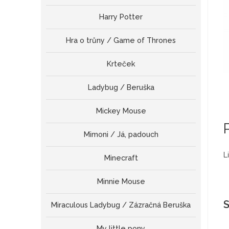
Harry Potter
Hra o trůny / Game of Thrones
Krteček
Ladybug / Beruška
Mickey Mouse
Mimoni / Já, padouch
L
Minecraft
Minnie Mouse
S
Miraculous Ladybug / Zázračná Beruška
My little pony