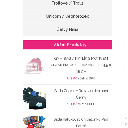
Trollové / Trolls
Unicorn / Jednorožec
Želvy Ninja
Akční Produkty
GYM BAG / PYTLÍK S MOTIVEM
PLAMEŇÁKA / FLAMINGO / 44,5 X
38 CM
89
Kč
včetně DPH
Sada Čepice + Rukavice Mimoni
Černý
121
Kč
včetně DPH
A
Sada nafukovacích balónků Paw
Tl
Patrol