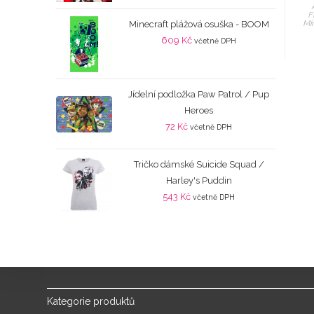
F
Mi
Minecraft plážová osuška - BOOM
609
Kč
včetně DPH
Jídelní podložka Paw Patrol / Pup
Heroes
72
Kč
včetně DPH
Tričko dámské Suicide Squad /
Harley's Puddin
543
Kč
včetně DPH
Kategorie produktů