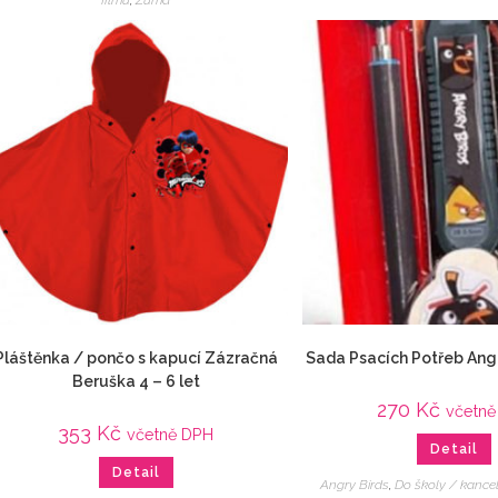
Pláštěnka / pončo s kapucí Zázračná
Sada Psacích Potřeb Ang
Beruška 4 – 6 let
270
Kč
včetně
353
Kč
včetně DPH
Detail
Detail
Angry Birds
,
Do školy / kance