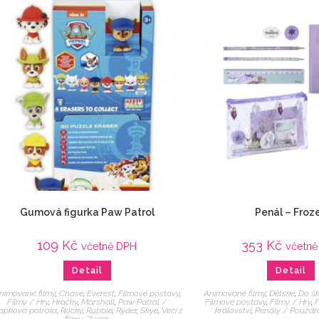
Gumová figurka Paw Patrol
Penál – Froz
109
Kč
353
Kč
včetně DPH
včetně
Detail
Detail
nimované filmy
,
Chase
,
Everest
,
Filmové postavy
,
Animované filmy
,
Dětské
,
Do šk
Filmy / Hry
,
Hračky
,
Marshall
,
Paw Patrol /
Filmové postavy
,
Filmy / Hry
,
F
apková patrola
,
Rocky
,
Rubble
,
Ryder
,
Skye
,
Veci z
království
,
Penály / Pouzdr
filmu
,
Zuma