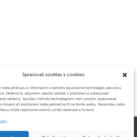
Spravovat souhlas s cookies
/nebo přístupu k informacím o zařízení používáme technologie, jako jsou
ie. Děláme to, abychom zlepšili zážitek z prohlížení a zobrazovali
vané reklamy. Souhlas s těmito technologiemi nám umožní zpracovávat
je chování při procházení nebo jedinečná ID na tomto webu. Nesouhlas nebo
hlasu může nepříznivě ovlivnit určité vlastnosti a funkce.
lužby
Kontakty