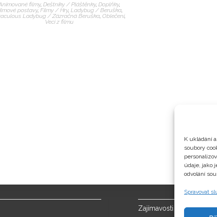
Animované filmy
,
Deštníky / Pláštěnky
,
Doplňky
,
ilmové postavy
,
Filmy / Hry
,
Ladybug / Beruška
,
raculous Ladybug / Zázračná Beruška
,
Oblečení
,
Veci z filmu
K ukládání a
soubory cook
personalizo
údaje, jako 
odvolání sou
Spravovat s
Zajímavosti