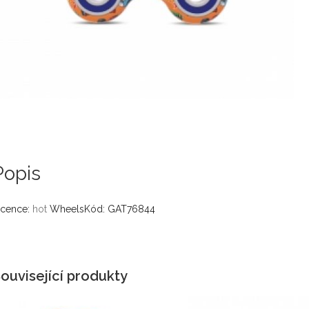
Popis
icence:
hot
WheelsKód: GAT76844
ouvisející produkty