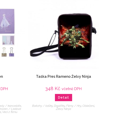
en
Taška Přes Rameno Želvy Ninja
348
Kč
 DPH
včetně DPH
Detail
oly / kanceláře
,
Batohy / tašky
,
Doplňky
,
Filmy / Hry
,
Oblečení
,
rozen / Ledové
Želvy Ninja
a
,
Veci z filmu