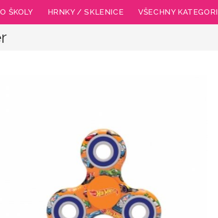
O ŠKOLY
HRNKY / SKLENICE
VŠECHNY KATEGOR
r