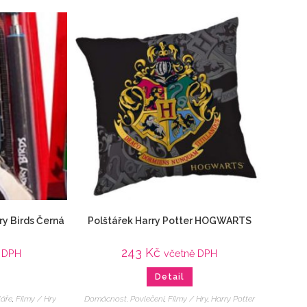
ry Birds Černá
Polštářek Harry Potter HOGWARTS
243
Kč
 DPH
včetně DPH
Detail
láře
,
Filmy / Hry
Domácnost, Povlečení
,
Filmy / Hry
,
Harry Potter