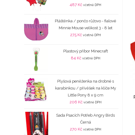
487
Kč
včetně DPH
Pláštěnka / pončo růžovo - fialové
Minnie Mouse velikost 3 - 8 let
275
Kč
včetně DPH
Plastový příbor Minecraft
84
Kč
včetně DPH
Plyšová peněženka na drobné s
karabinkou / přívěšek na klíče My
Little Pony 8 x 9 cm
206
Kč
včetně DPH
Sada Psacích Potřeb Angry Birds
Černá
270
Kč
včetně DPH