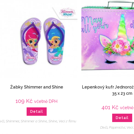
Žabky Shimmer and Shine
Lepenkový kufr Jednorož
35 x 23 cm
109
Kč
včetně DPH
401
Kč
včetně
Detail
Detail
včí
,
Shimmer
,
Shimmer a Shine
,
Shine
,
Veci z filmu
Dívčí
,
Papírnictví
,
Veci 