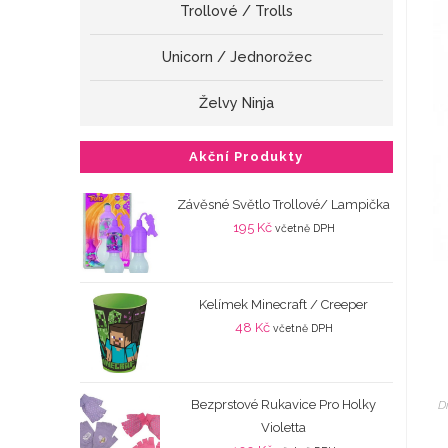
Trollové / Trolls
Unicorn / Jednorožec
Želvy Ninja
Akční Produkty
Závěsné Světlo Trollové/ Lampička
195
Kč
včetně DPH
Kelímek Minecraft / Creeper
48
Kč
včetně DPH
Bezprstové Rukavice Pro Holky
Dí
Violetta