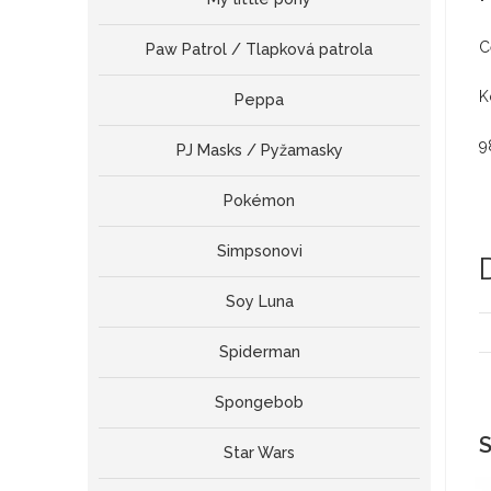
C
Paw Patrol / Tlapková patrola
K
Peppa
9
PJ Masks / Pyžamasky
Pokémon
Simpsonovi
Soy Luna
Spiderman
Spongebob
S
Star Wars