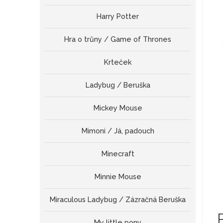
Harry Potter
Hra o trůny / Game of Thrones
Krteček
Ladybug / Beruška
Mickey Mouse
Mimoni / Já, padouch
Minecraft
Minnie Mouse
Miraculous Ladybug / Zázračná Beruška
My little pony