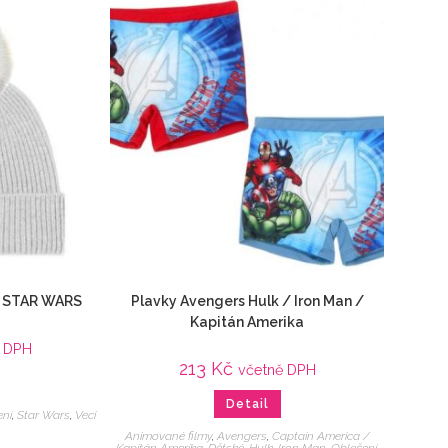
/ STAR WARS
Plavky Avengers Hulk / Iron Man /
Kapitán Amerika
ě DPH
213
Kč
včetně DPH
Detail
ení
,
Star Wars
,
Veci
Animované filmy
,
Avengers
,
Captain America /
Kapitán Amerika
,
Dětské
,
Hulk
,
Iron Man
,
Oblečení
,