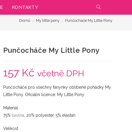
IE
KONTAKTY
PŘEPNOUT
Domů
>
My little pony
>
Punčocháče My Little Pony
VYHLEDÁVÁNÍ
NA
Punčocháče My Little Pony
WEBU
157
Kč
včetně DPH
Punčocháče pro všechny fanynky oblíbené pohádky My
Little Pony. Oficiální licence: My Little Pony
Materiál
75%
bavlna
, 20% polyester, 5% elastan
Velikost