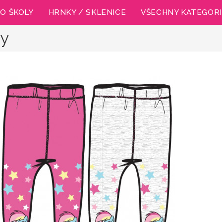
O ŠKOLY
HRNKY / SKLENICE
VŠECHNY KATEGOR
ny