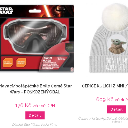
Plavací/potápěčské Brýle Černé Star
ČEPICE KULICH ZIMNÍ 
Wars – POŠKOZENÝ OBAL
609
Kč
včetn
176
Kč
včetně DPH
Detail
Detail
Čepice / Kšiltovky
,
Dětské
,
Obleč
z filmu
Dětské
,
Star Wars
,
Veci z filmu