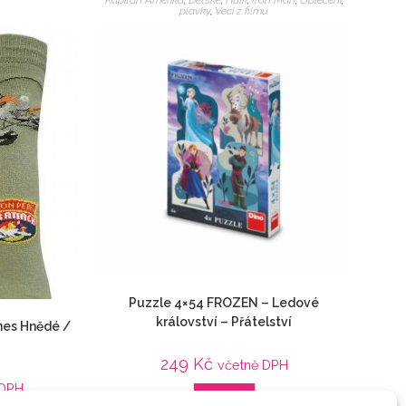
plavky
,
Veci z filmu
Puzzle 4×54 FROZEN – Ledové
království – Přátelství
nes Hnědé /
249
Kč
včetně DPH
 DPH
Detail