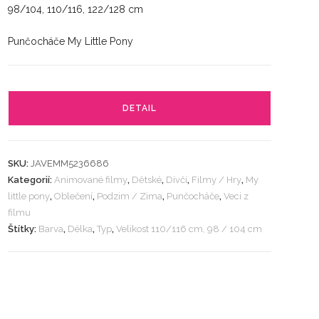
98/104, 110/116, 122/128 cm
Punčocháče My Little Pony
DETAIL
SKU:
JAVEMM5236686
Kategorií:
Animované filmy
,
Dětské
,
Dívčí
,
Filmy / Hry
,
My
little pony
,
Oblečení
,
Podzim / Zima
,
Punčocháče
,
Veci z
filmu
Štítky:
Barva
,
Délka
,
Typ
,
Velikost 110/116 cm, 98 / 104 cm