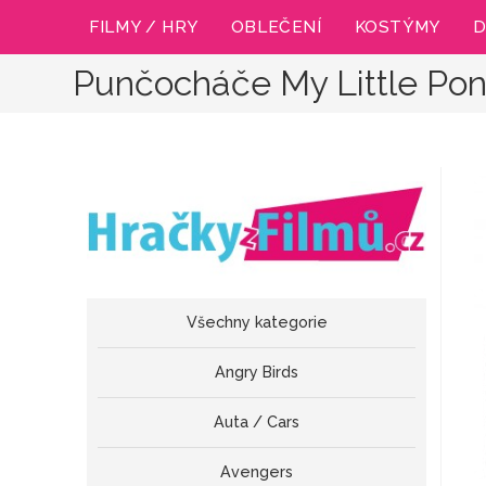
Přejít
FILMY / HRY
OBLEČENÍ
KOSTÝMY
D
k
obsahu
Punčocháče My Little Po
Všechny kategorie
Angry Birds
Auta / Cars
Avengers