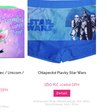
ec / Unicorn /
Chlapecké Plavky Star Wars
160
Kč
včetně DPH
 DPH
Detail
Animované filmy
,
Dětské
,
plavky
,
Star Wars
,
Stormtrooper
,
Veci z filmu
z filmu