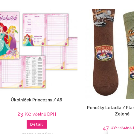
Úkolníček Princezny / A6
Ponožky Letadla / Pla
23
Kč
Zelené
včetně DPH
Detail
47
Kč
včetně