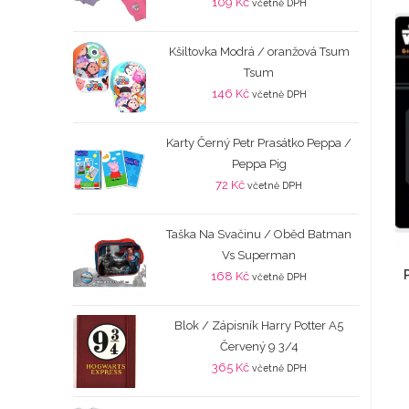
109
Kč
včetně DPH
Kšiltovka Modrá / oranžová Tsum
Tsum
146
Kč
včetně DPH
Karty Černý Petr Prasátko Peppa /
Peppa Pig
72
Kč
včetně DPH
Taška Na Svačinu / Oběd Batman
Vs Superman
168
Kč
včetně DPH
Blok / Zápisník Harry Potter A5
Červený 9 3/4
365
Kč
včetně DPH