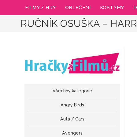
Přejít
FILMY / HRY
OBLEČENÍ
KOSTÝMY
D
k
obsahu
RUČNÍK OSUŠKA – HARR
Všechny kategorie
Angry Birds
Auta / Cars
Avengers