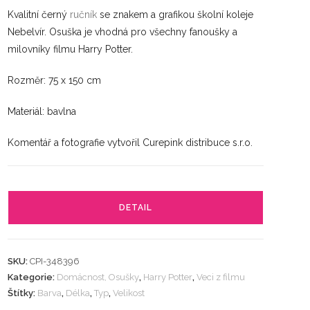
Kvalitní černý
ručník
se znakem a grafikou školní koleje
Nebelvír. Osuška je vhodná pro všechny fanoušky a
milovníky filmu Harry Potter.
Rozměr: 75 x 150 cm
Materiál: bavlna
Komentář a fotografie vytvořil Curepink distribuce s.r.o.
DETAIL
SKU:
CPI-348396
Kategorie:
Domácnost, Osušky
,
Harry Potter
,
Veci z filmu
Štítky:
Barva
,
Délka
,
Typ
,
Velikost