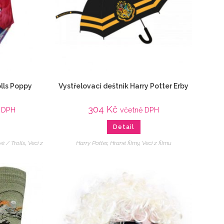
olls Poppy
Vystřelovací deštník Harry Potter Erby
304
Kč
 DPH
včetně DPH
Detail
vé / Trolls
,
Veci z
Harry Potter
,
Hrané filmy
,
Veci z filmu