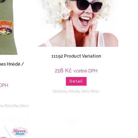
11192 Product Variation
nes Hnědé /
218
Kč
včetně DPH
Detail
 DPH
Kostýmy
,
Paruky
,
Veci z filmu
ní
,
Ponožky
,
Veci z