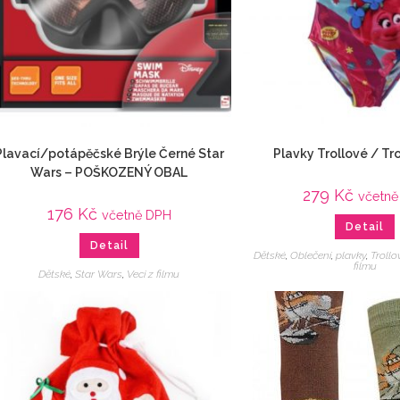
Plavací/potápěčské Brýle Černé Star
Plavky Trollové / Tr
Wars – POŠKOZENÝ OBAL
279
Kč
včetně
176
Kč
včetně DPH
Detail
Detail
Dětské
,
Oblečení
,
plavky
,
Trollo
filmu
Dětské
,
Star Wars
,
Veci z filmu