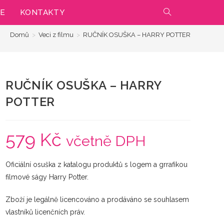
IE
KONTAKTY
PŘEPNOUT
Domů
>
Veci z filmu
>
RUČNÍK OSUŠKA – HARRY POTTER
VYHLEDÁVÁNÍ
NA
RUČNÍK OSUŠKA – HARRY
WEBU
POTTER
579
Kč
včetně DPH
Oficiální osuška z katalogu produktů s logem a grrafikou
filmové ságy Harry Potter.
Zboží je legálně licencováno a prodáváno se souhlasem
vlastníků licenčních práv.