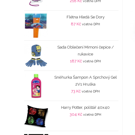
218
Kč
včetně DPH
Flétna Hledá Se Dory
87
Kč
včetně DPH
Sada Oblečení Mimoni čepice /
rukavice
187
Kč
včetně DPH
Sněhurka Šampon A Sprchový Gel
2V1 Hruška
73
Kč
včetně DPH
Harry Potter, polštář 40x40
304
Kč
včetně DPH