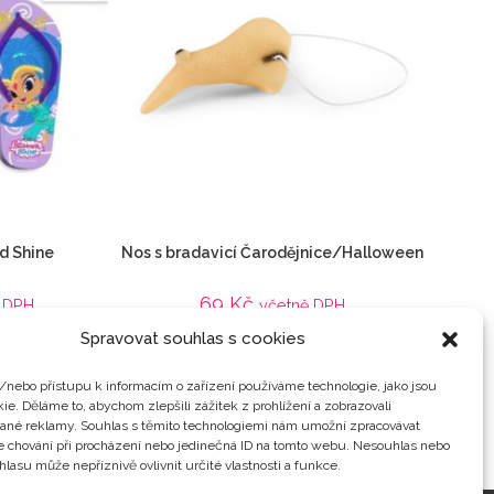
d Shine
Nos s bradavicí Čarodějnice/Halloween
69
Kč
 DPH
včetně DPH
Spravovat souhlas s cookies
Detail
,
Shine
,
Veci z filmu
Dětské
,
Kostýmy
,
Veci z filmu
/nebo přístupu k informacím o zařízení používáme technologie, jako jsou
ie. Děláme to, abychom zlepšili zážitek z prohlížení a zobrazovali
vané reklamy. Souhlas s těmito technologiemi nám umožní zpracovávat
je chování při procházení nebo jedinečná ID na tomto webu. Nesouhlas nebo
hlasu může nepříznivě ovlivnit určité vlastnosti a funkce.