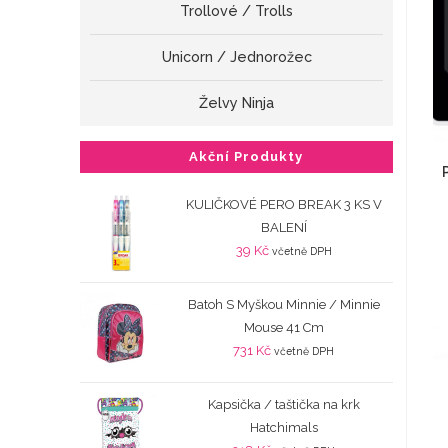
Trollové / Trolls
Unicorn / Jednorožec
Želvy Ninja
Akční Produkty
KULIČKOVÉ PERO BREAK 3 KS V
BALENÍ
39
Kč
včetně DPH
Batoh S Myškou Minnie / Minnie
Mouse 41 Cm
731
Kč
včetně DPH
Kapsička / taštička na krk
Hatchimals