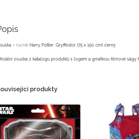
Popis
suška –
ručník
Harry Potter: Gryffindor (75 x 150 cm) černý
ficiální osuška z katalogu produktů s logem a grrafikou filmové ságy H
ouvisející produkty