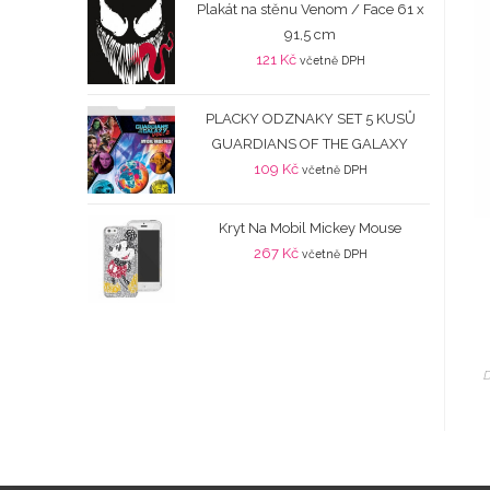
Plakát na stěnu Venom / Face 61 x
91,5 cm
121
Kč
včetně DPH
PLACKY ODZNAKY SET 5 KUSŮ
GUARDIANS OF THE GALAXY
109
Kč
včetně DPH
Kryt Na Mobil Mickey Mouse
267
Kč
včetně DPH
D