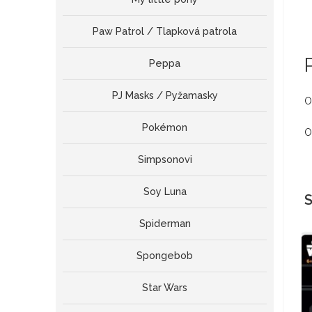
Paw Patrol / Tlapková patrola
Peppa
PJ Masks / Pyžamasky
O
Pokémon
O
Simpsonovi
Soy Luna
S
Spiderman
Spongebob
Star Wars