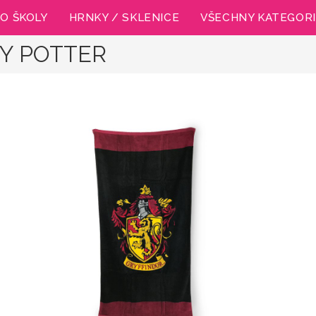
O ŠKOLY
HRNKY / SKLENICE
VŠECHNY KATEGOR
Y POTTER