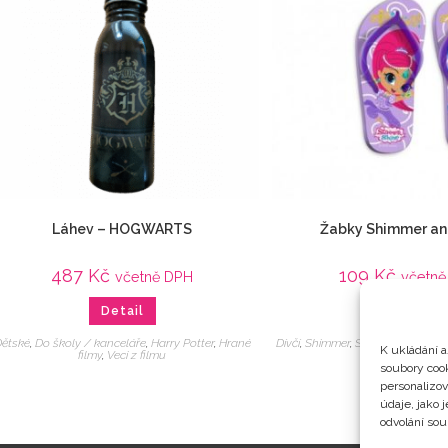
Láhev – HOGWARTS
Žabky Shimmer an
487
Kč
109
Kč
včetně DPH
včetně
Detail
Detail
ětské
,
Do školy / kanceláře
,
Harry Potter
,
Hrané
Dívčí
,
Shimmer
,
Shimmer a Shine
K ukládání a
filmy
,
Veci z filmu
soubory cook
personalizo
údaje, jako 
odvolání sou