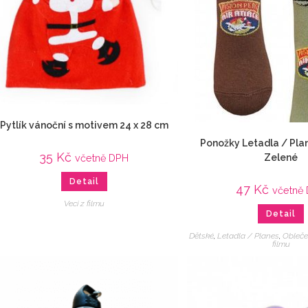
Pytlík vánoční s motivem 24 x 28 cm
Ponožky Letadla / Pla
35
Kč
Zelené
včetně DPH
Detail
47
Kč
včetně
Veci z filmu
Detail
Dětské
,
Letadla / Planes
,
Obleče
filmu