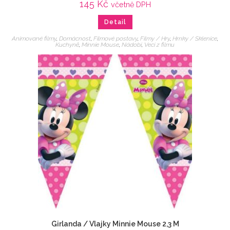
145
Kč
včetně DPH
Detail
Animované filmy
,
Domácnost
,
Filmové postavy
,
Filmy / Hry
,
Hrnky / Sklenice
,
Kuchyně
,
Minnie Mouse
,
Nádobí
,
Veci z filmu
Girlanda / Vlajky Minnie Mouse 2,3 M