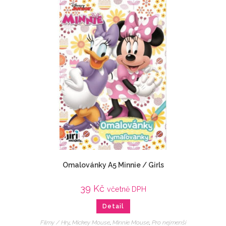
Omalovánky A5 Minnie / Girls
39
Kč
včetně DPH
Detail
Filmy / Hry
,
Mickey Mouse
,
Minnie Mouse
,
Pro nejmenší