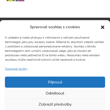
Spravovat souhlas s cookies
Kategorie produktů
K ukládání a/nebo přístupu k informacím o zařízení používáme
technologie, jako jsou soubory cookie. Děláme to, abychom zlepšili zážitek
z prohlížení a zobrazovali personalizované reklamy. Souhlas s těmito
technologiemi nám umožní zpracovávat údaje, jako je chování při
procházení nebo jedinečná ID na tomto webu. Nesouhlas nebo odvolání
Zajímavosti
souhlasu může nepříznivě ovlivnit určité vlastnosti a funkce.
Spravovat služby
Kontakty
Přijmout
Odmítnout
Zobrazit předvolby
Copyright © hrackyzfilmu.cz Všechna práva vyhrazena.