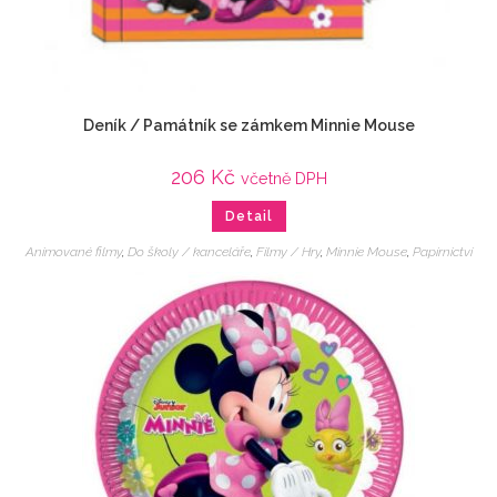
Deník / Památník se zámkem Minnie Mouse
206
Kč
včetně DPH
Detail
Animované filmy
,
Do školy / kanceláře
,
Filmy / Hry
,
Minnie Mouse
,
Papírnictví