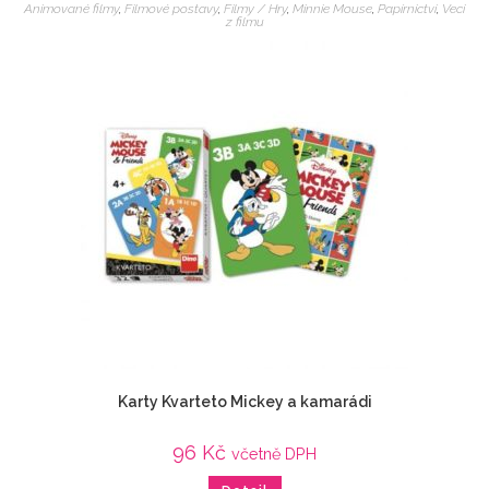
Animované filmy
,
Filmové postavy
,
Filmy / Hry
,
Minnie Mouse
,
Papírnictví
,
Veci
z filmu
Karty Kvarteto Mickey a kamarádi
96
Kč
včetně DPH