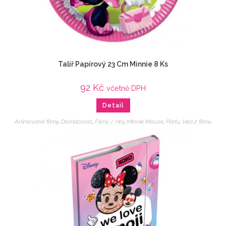
Talíř Papírový 23 Cm Minnie 8 Ks
92
Kč
včetně DPH
Detail
Animované filmy
,
Domácnost
,
Filmy / Hry
,
Minnie Mouse
,
Párty
,
Veci z filmu