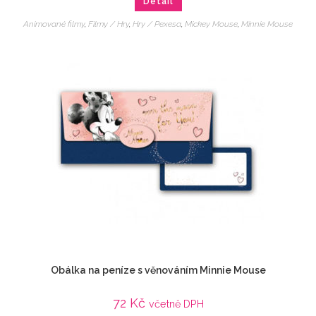
Detail
Animované filmy
,
Filmy / Hry
,
Hry / Pexesa
,
Mickey Mouse
,
Minnie Mouse
Obálka na peníze s věnováním Minnie Mouse
72
Kč
včetně DPH