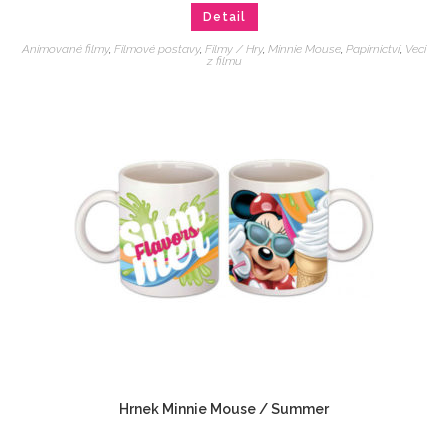
Detail
Animované filmy
,
Filmové postavy
,
Filmy / Hry
,
Minnie Mouse
,
Papírnictví
,
Veci
z filmu
Hrnek Minnie Mouse / Summer