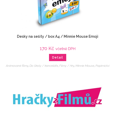
Desky na sešity / box A4 / Minnie Mouse Emoji
170
Kč
včetně DPH
Detail
Animované filmy
,
Do školy / kanceláře
,
Filmy / Hry
,
Minnie Mouse
,
Papírnictví