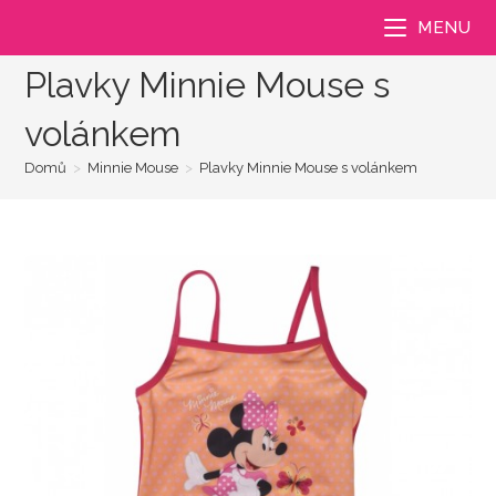
Přejít
MENU
k
obsahu
Plavky Minnie Mouse s
volánkem
Domů
>
Minnie Mouse
>
Plavky Minnie Mouse s volánkem