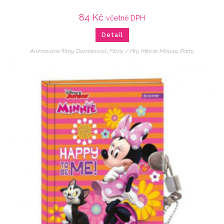
84
Kč
včetně DPH
Detail
Animované filmy
,
Domácnost
,
Filmy / Hry
,
Minnie Mouse
,
Párty