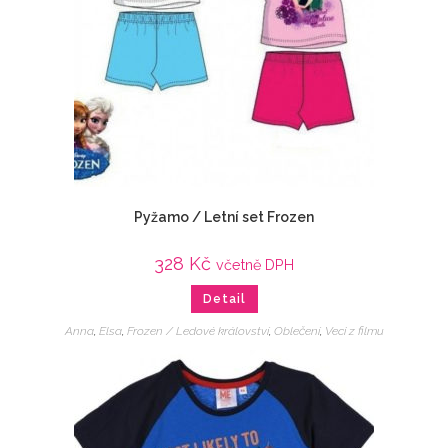
Pyžamo / Letní set Frozen
328
Kč
včetně DPH
Detail
Anna
,
Elsa
,
Frozen / Ledové království
,
Oblečení
,
Veci z filmu