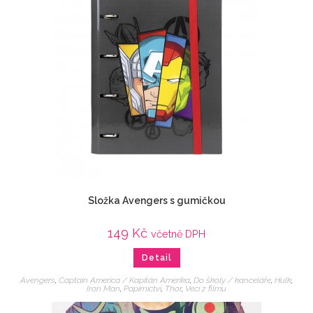
Složka Avengers s gumičkou
149
Kč
včetně DPH
Detail
Avengers
,
Captain America / Kapitán Amerika
,
Do školy / kanceláře
,
Hulk
,
Iron Man
,
Papírnictví
,
Thor
,
Veci z filmu