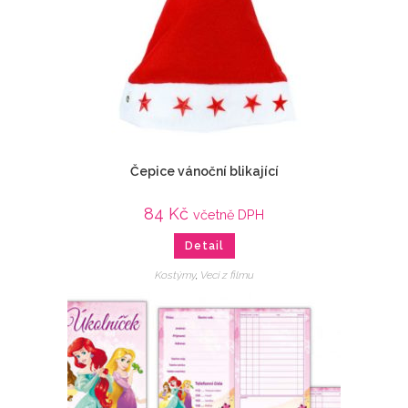
Čepice vánoční blikající
84
Kč
včetně DPH
Detail
Kostýmy
,
Veci z filmu