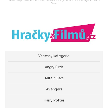
Hrané filmy
,
Oblečení
,
Pánské
,
Sebevražedný oddíl / Suicide Squad
,
Veci z
filmu
Všechny kategorie
Angry Birds
Auta / Cars
Avengers
Harry Potter