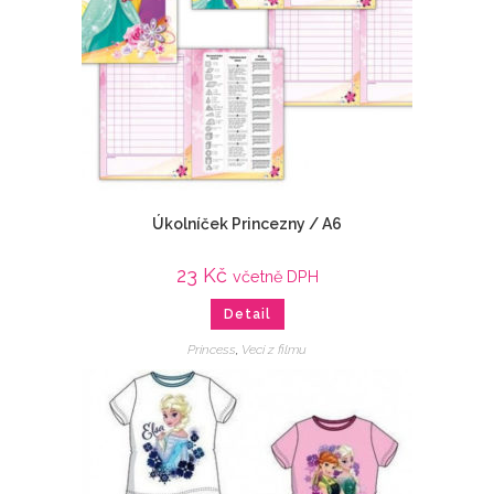
Úkolníček Princezny / A6
23
Kč
včetně DPH
Detail
Princess
,
Veci z filmu