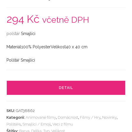
294
Kč
včetně DPH
polštář
Smajlíci
Materiál100% PolyesterVelikost40 x 40 cm
Polštář Smajlíci
DETAIL
SKU:
GAT38862
Kategorií:
Animované filmy
,
Domácnost
,
Filmy / Hry
,
Novinky
,
Polštáře
,
Smajlíci / Emoji
,
Veci z filmu
Štítky:
Barva
,
Délka
,
Typ
,
Velikost