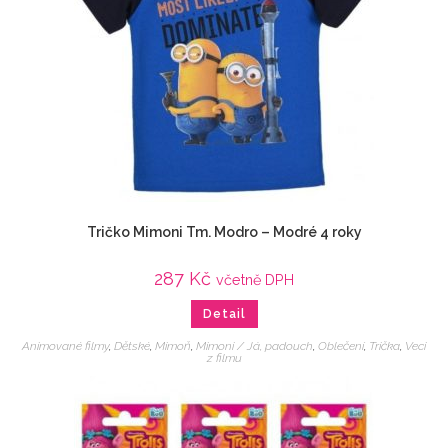
Tričko Mimoni Tm. Modro – Modré 4 roky
287
Kč
včetně DPH
Detail
Animované filmy
,
Dětské
,
Mimoň
,
Mimoni / Já, padouch
,
Oblečení
,
Trička
,
Veci
z filmu