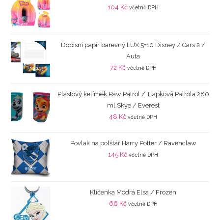
104
Kč
včetně DPH
Dopisní papír barevný LUX 5+10 Disney / Cars 2 /
Auta
72
Kč
včetně DPH
Plastový kelímek Paw Patrol / Tlapková Patrola 280
ml Skye / Everest
48
Kč
včetně DPH
Povlak na polštář Harry Potter / Ravenclaw
145
Kč
včetně DPH
Klíčenka Modrá Elsa / Frozen
66
Kč
včetně DPH