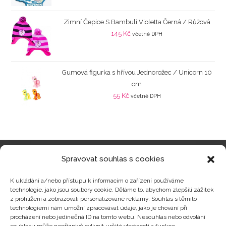
Zimní Čepice S Bambulí Violetta Černá / Růžová
145
Kč
včetně DPH
Gumová figurka s hřívou Jednorožec / Unicorn 10
cm
55
Kč
včetně DPH
Spravovat souhlas s cookies
Kategorie produktů
K ukládání a/nebo přístupu k informacím o zařízení používáme
technologie, jako jsou soubory cookie. Děláme to, abychom zlepšili zážitek
z prohlížení a zobrazovali personalizované reklamy. Souhlas s těmito
technologiemi nám umožní zpracovávat údaje, jako je chování při
procházení nebo jedinečná ID na tomto webu. Nesouhlas nebo odvolání
Zajímavosti