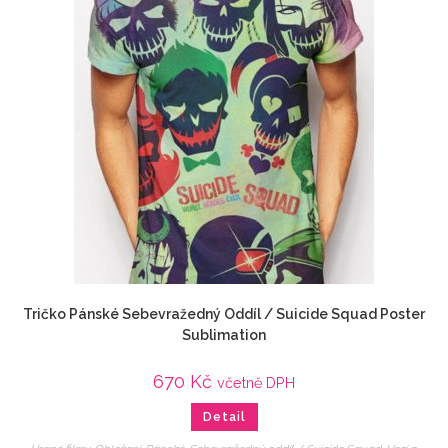
Tričko Pánské Sebevražedný Oddíl / Suicide Squad Poster
Sublimation
670
Kč
včetně DPH
Detail