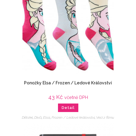
Ponožky Elsa / Frozen / Ledové Království
43
Kč
včetně DPH
Detail
Dětské
,
Dívčí
,
Elsa
,
Frozen / Ledové království
,
Veci z filmu