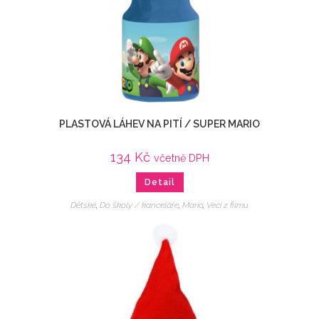
PLASTOVÁ LÁHEV NA PITÍ / SUPER MARIO
134
Kč
včetně DPH
Detail
Dětské
,
Do školy / kanceláře
,
Mario
,
Veci z filmu