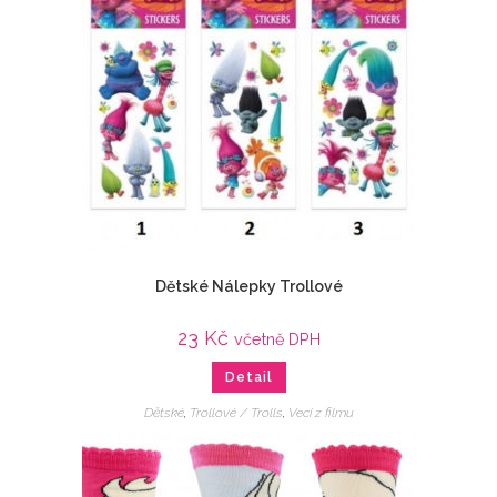
Dětské Nálepky Trollové
23
Kč
včetně DPH
Detail
Dětské
,
Trollové / Trolls
,
Veci z filmu