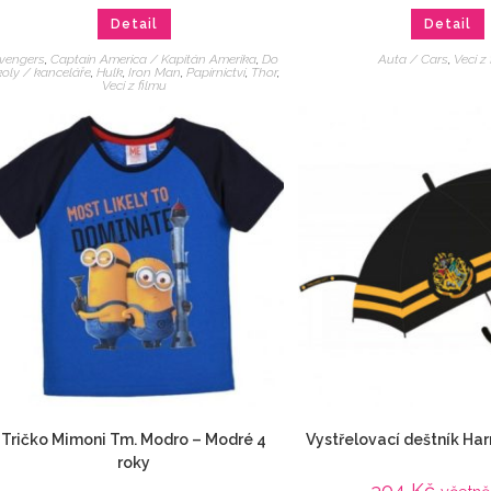
Detail
Detail
vengers
,
Captain America / Kapitán Amerika
,
Do
Auta / Cars
,
Veci z
koly / kanceláře
,
Hulk
,
Iron Man
,
Papírnictví
,
Thor
,
Veci z filmu
Tričko Mimoni Tm. Modro – Modré 4
Vystřelovací deštník Har
roky
304
Kč