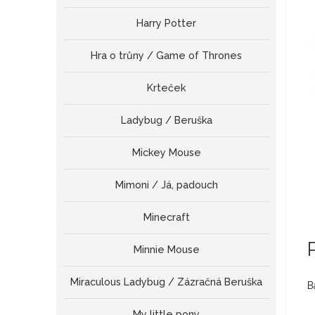
Harry Potter
Hra o trůny / Game of Thrones
Krteček
Ladybug / Beruška
Mickey Mouse
Mimoni / Já, padouch
Minecraft
Minnie Mouse
Miraculous Ladybug / Zázračná Beruška
B
My little pony