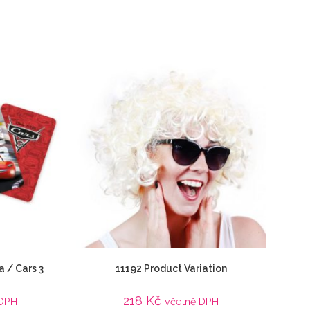
a / Cars 3
11192 Product Variation
218
Kč
 DPH
včetně DPH