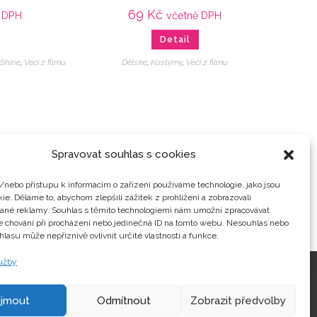
69
Kč
 DPH
včetně DPH
Detail
,
Shine
,
Veci z filmu
Dětské
,
Kostýmy
,
Veci z filmu
Spravovat souhlas s cookies
/nebo přístupu k informacím o zařízení používáme technologie, jako jsou
ie. Děláme to, abychom zlepšili zážitek z prohlížení a zobrazovali
vané reklamy. Souhlas s těmito technologiemi nám umožní zpracovávat
je chování při procházení nebo jedinečná ID na tomto webu. Nesouhlas nebo
hlasu může nepříznivě ovlivnit určité vlastnosti a funkce.
lužby
Kontakty
ijmout
Odmítnout
Zobrazit předvolby