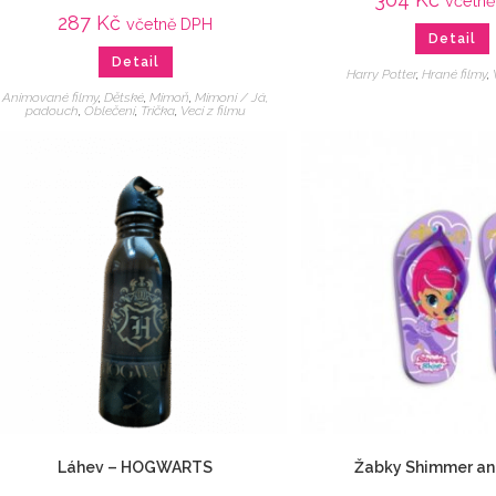
včetn
287
Kč
včetně DPH
Detail
Detail
Harry Potter
,
Hrané filmy
,
Animované filmy
,
Dětské
,
Mimoň
,
Mimoni / Já,
padouch
,
Oblečení
,
Trička
,
Veci z filmu
Láhev – HOGWARTS
Žabky Shimmer an