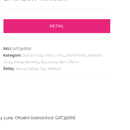
DETAIL
SKU:
GAT39666
Kategorií:
Domácnost
,
Filmy / Hry
,
Hrané filmy
,
Kolekce
2019
,
Krása
,
Novinky
,
Soy Luna
,
Veci z filmu
Štítky:
Barva
,
Délka
,
Typ
,
Velikost
y Luna. Oficiální licence.Kód: GAT39666