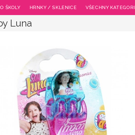
O ŠKOLY
HRNKY / SKLENICE
VŠECHNY KATEGOR
oy Luna