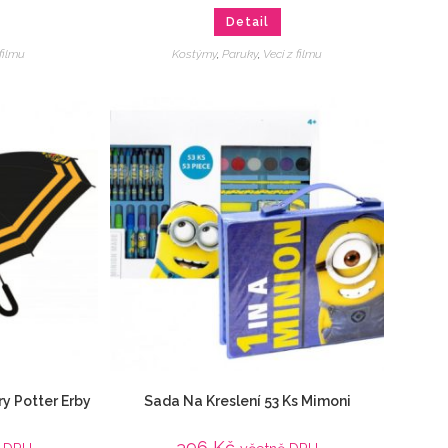
Detail
 filmu
Kostýmy
,
Paruky
,
Veci z filmu
ry Potter Erby
Sada Na Kreslení 53 Ks Mimoni
396
Kč