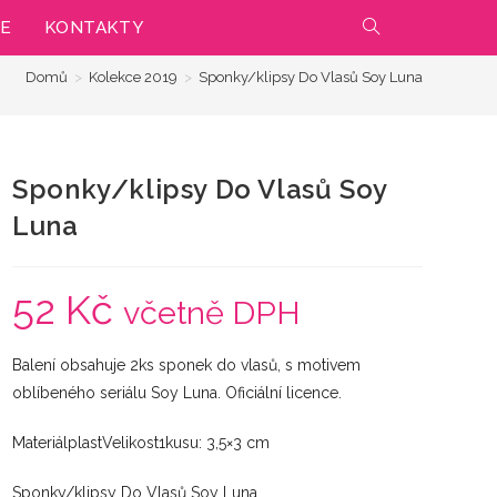
IE
KONTAKTY
PŘEPNOUT
Domů
>
Kolekce 2019
>
Sponky/klipsy Do Vlasů Soy Luna
VYHLEDÁVÁNÍ
NA
Sponky/klipsy Do Vlasů Soy
WEBU
Luna
52
Kč
včetně DPH
Balení obsahuje 2ks sponek do vlasů, s motivem
oblíbeného seriálu Soy Luna. Oficiální licence.
MateriálplastVelikost1kusu: 3,5×3 cm
Sponky/klipsy Do Vlasů Soy Luna