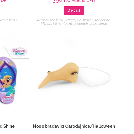
ě DPH
včetně DPH
Detail
Veci z filmu
Animované filmy
,
Dětské
,
Do školy / kanceláře
,
Mimoň
,
Mimoni / Já, padouch
,
Veci z filmu
d Shine
Nos s bradavicí Čarodějnice/Halloween