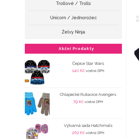
Trollové / Trolls
A
Unicorn / Jednorožec
š
Želvy Ninja
Akční Produkty
Čepice Star Wars
140
Kč
včetně DPH
Chlapecké Rukavice Avengers
79
Kč
včetně DPH
Výtvarná sada Hatchimals
262
Kč
včetně DPH