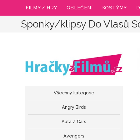
Přejít
FILMY / HRY
OBLEČENÍ
KOSTÝMY
D
k
obsahu
Sponky/klipsy Do Vlasů S
Všechny kategorie
Angry Birds
Auta / Cars
Avengers