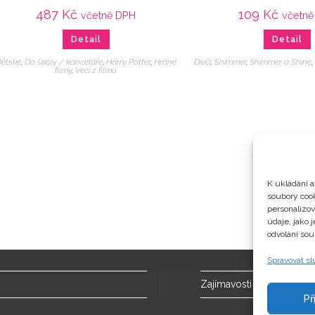
487
Kč
109
Kč
včetně DPH
včetně
Detail
Detail
ětské
,
Do školy / kanceláře
,
Harry Potter
,
Hrané
Dívčí
,
Shimmer
,
Shimmer a Shine
filmy
,
Veci z filmu
K ukládání a
soubory cook
personalizo
údaje, jako 
odvolání sou
Spravovat s
Zajímavosti
Př