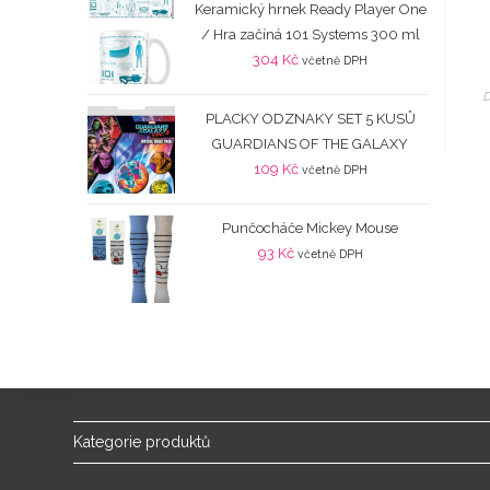
Keramický hrnek Ready Player One
/ Hra začíná 101 Systems 300 ml
304
Kč
včetně DPH
D
PLACKY ODZNAKY SET 5 KUSŮ
GUARDIANS OF THE GALAXY
109
Kč
včetně DPH
Punčocháče Mickey Mouse
93
Kč
včetně DPH
Kategorie produktů