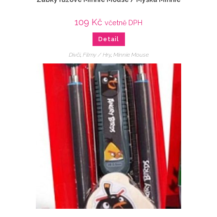
109
Kč
včetně DPH
Detail
Dívčí
,
Filmy / Hry
,
Minnie Mouse