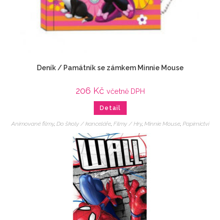
Deník / Památník se zámkem Minnie Mouse
206
Kč
včetně DPH
Detail
Animované filmy
,
Do školy / kanceláře
,
Filmy / Hry
,
Minnie Mouse
,
Papírnictví