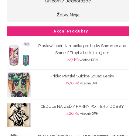
Unicorn / Jednorožec
Želvy Ninja
Akční Produkty
Plastová noční lampička pro holky Shimmer and
Shine / Třpyt a Lesk 7 x 13 cm
227
Kč
včetně DPH
Tričko Pánské Suicide Squad Lebky
670
Kč
včetně DPH
CEDULE NA ZEĎ / HARRY POTTER / DOBBY
426
Kč
včetně DPH