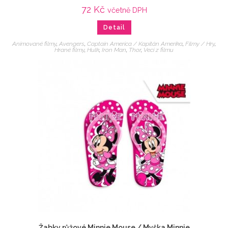
72
Kč
včetně DPH
Detail
Animované filmy
,
Avengers
,
Captain America / Kapitán Amerika
,
Filmy / Hry
,
Hrané filmy
,
Hulk
,
Iron Man
,
Thor
,
Veci z filmu
Žabky růžové Minnie Mouse / Myška Minnie