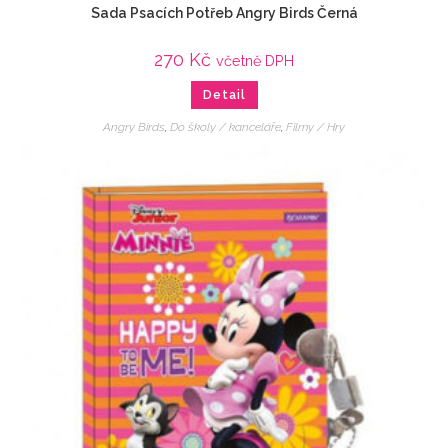
Sada Psacích Potřeb Angry Birds Černá
270
Kč
včetně DPH
Detail
Angry Birds
,
Do školy / kanceláře
,
Filmy / Hry