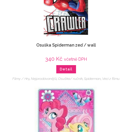
Osuška Spiderman zeď / wall
340
Kč
včetně DPH
Detail
Filmy / Hry
,
Nejprodávanější
,
Osuška/ ručník
,
Spiderman
,
Veci z filmu