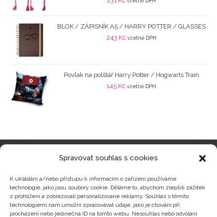
231
Kč
včetně DPH
BLOK / ZÁPISNÍK A5 / HARRY POTTER / GLASSES
243
Kč
včetně DPH
Povlak na polštář Harry Potter / Hogwarts Train
145
Kč
včetně DPH
Spravovat souhlas s cookies
Kategorie produktů
K ukládání a/nebo přístupu k informacím o zařízení používáme
technologie, jako jsou soubory cookie. Děláme to, abychom zlepšili zážitek
z prohlížení a zobrazovali personalizované reklamy. Souhlas s těmito
technologiemi nám umožní zpracovávat údaje, jako je chování při
procházení nebo jedinečná ID na tomto webu. Nesouhlas nebo odvolání
Zajímavosti