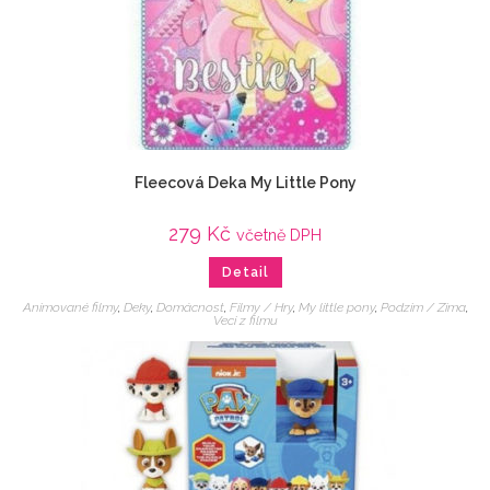
Fleecová Deka My Little Pony
279
Kč
včetně DPH
Detail
Animované filmy
,
Deky
,
Domácnost
,
Filmy / Hry
,
My little pony
,
Podzim / Zima
,
Veci z filmu