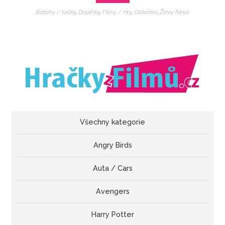
Batohy / tašky
,
Doplňky
,
Filmy / Hry
,
Oblečení
,
Želvy Ninja
Všechny kategorie
Angry Birds
Auta / Cars
Avengers
Harry Potter