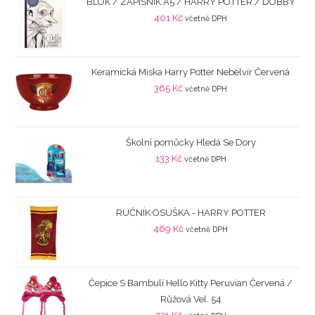
BLOK / ZÁPISNÍK A5 / HARRY POTTER / DOBBY
401
Kč
včetně DPH
Keramická Miska Harry Potter Nebelvír Červená
365
Kč
včetně DPH
Školní pomůcky Hledá Se Dory
133
Kč
včetně DPH
RUČNÍK OSUŠKA - HARRY POTTER
469
Kč
včetně DPH
Čepice S Bambulí Hello Kitty Peruvian Červená /
Růžová Vel. 54