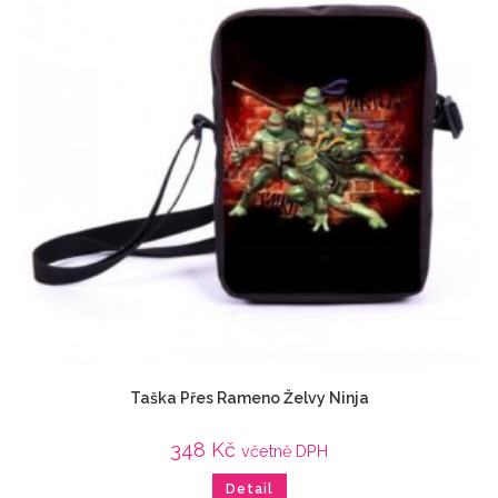
Taška Přes Rameno Želvy Ninja
348
Kč
včetně DPH
Detail