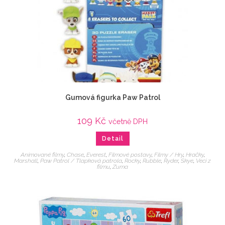
Gumová figurka Paw Patrol
109
Kč
včetně DPH
Detail
Animované filmy
,
Chase
,
Everest
,
Filmové postavy
,
Filmy / Hry
,
Hračky
,
Marshall
,
Paw Patrol / Tlapková patrola
,
Rocky
,
Rubble
,
Ryder
,
Skye
,
Veci z
filmu
,
Zuma