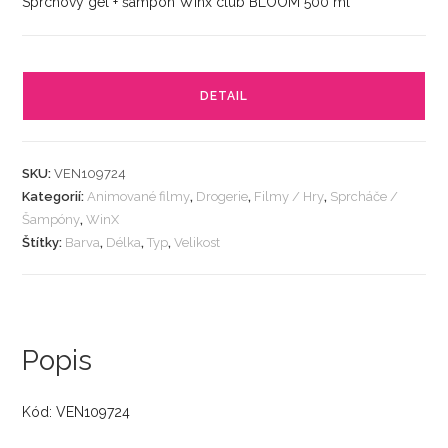
Sprchový gel + šampon Winx club BLOOM 500 ml
DETAIL
SKU:
VEN109724
Kategorií:
Animované filmy
,
Drogerie
,
Filmy / Hry
,
Sprcháče /
Šampóny
,
WinX
Štítky:
Barva
,
Délka
,
Typ
,
Velikost
Popis
Kód: VEN109724