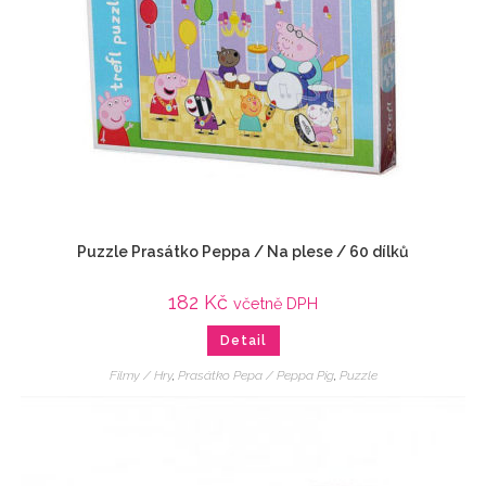
Puzzle Prasátko Peppa / Na plese / 60 dílků
182
Kč
včetně DPH
Detail
Filmy / Hry
,
Prasátko Pepa / Peppa Pig
,
Puzzle