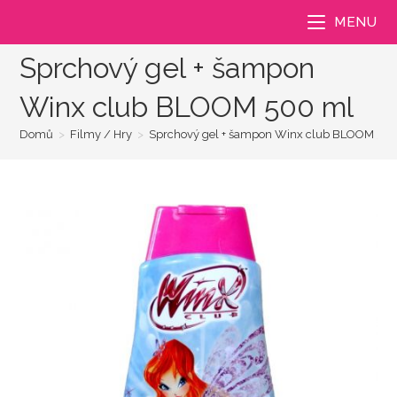
Přejít
MENU
k
obsahu
Sprchový gel + šampon
Winx club BLOOM 500 ml
Domů
>
Filmy / Hry
>
Sprchový gel + šampon Winx club BLOOM 50