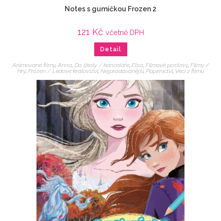
Notes s gumičkou Frozen 2
121
Kč
včetně DPH
Detail
Animované filmy
,
Anna
,
Do školy / kanceláře
,
Elsa
,
Filmové postavy
,
Filmy /
Hry
,
Frozen / Ledové království
,
Nejprodávanější
,
Papírnictví
,
Veci z filmu