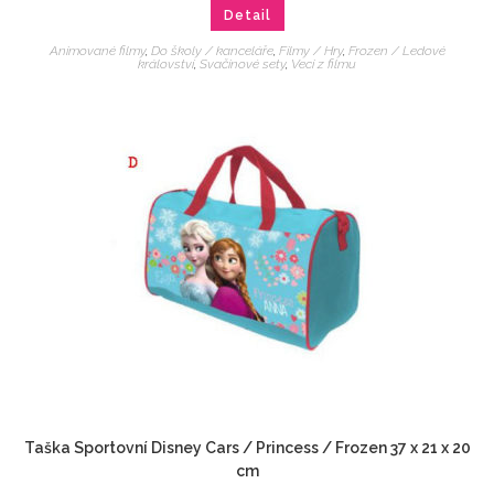
Detail
Animované filmy
,
Do školy / kanceláře
,
Filmy / Hry
,
Frozen / Ledové
království
,
Svačinové sety
,
Veci z filmu
Taška Sportovní Disney Cars / Princess / Frozen 37 x 21 x 20
cm