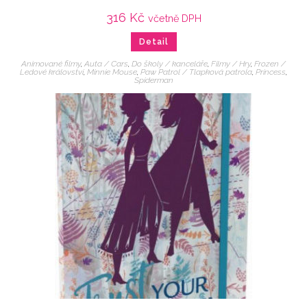
316
Kč
včetně DPH
Detail
Animované filmy
,
Auta / Cars
,
Do školy / kanceláře
,
Filmy / Hry
,
Frozen /
Ledové království
,
Minnie Mouse
,
Paw Patrol / Tlapková patrola
,
Princess
,
Spiderman