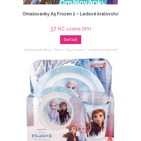
Omalovánky A5 Frozen 2 – Ledové království
37
Kč
včetně DPH
Detail
Animované filmy
,
Filmy / Hry
,
Frozen / Ledové království