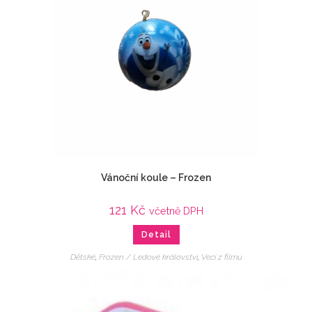
Vánoční koule – Frozen
121
Kč
včetně DPH
Detail
Dětské
,
Frozen / Ledové království
,
Veci z filmu