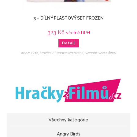
3 – DÍLNÝ PLASTOVÝ SET FROZEN
323
Kč
včetně DPH
Detail
Anna
,
Elsa
,
Frozen / Ledové království
,
Nádobí
,
Veci z filmu
Všechny kategorie
Angry Birds