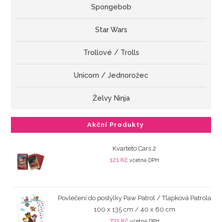
Spongebob
Star Wars
Trollové / Trolls
Unicorn / Jednorožec
Želvy Ninja
Akční Produkty
Kvarteto Cars 2
121
Kč
včetně DPH
Povlečení do postýlky Paw Patrol / Tlapková Patrola
100 x 135 cm / 40 x 60 cm
731
Kč
včetně DPH