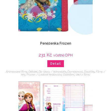
Peněženka Frozen
231
Kč
včetně DPH
Detail
Animované filmy
,
Dětské
,
Do školy / kanceláře
,
Domácnost
,
Doplňky
,
Filmy /
Hry
,
Frozen / Ledové království
,
Oblečení
,
Veci z filmu