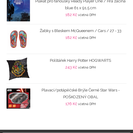
Plakát pro fanoušky Ready Player One / Hra začíná
blue 61 x 91,5 cm
182
Kč
včetně DPH
Žabky s Bleskem McQueenem / Cars / 27 - 33
182
Kč
včetně DPH
Polštářek Harry Potter HOGWARTS
243
Kč
včetně DPH
Plavací/potápěčské Brýle Černé Star Wars -
POŠKOZENÝ OBAL
176
Kč
včetně DPH