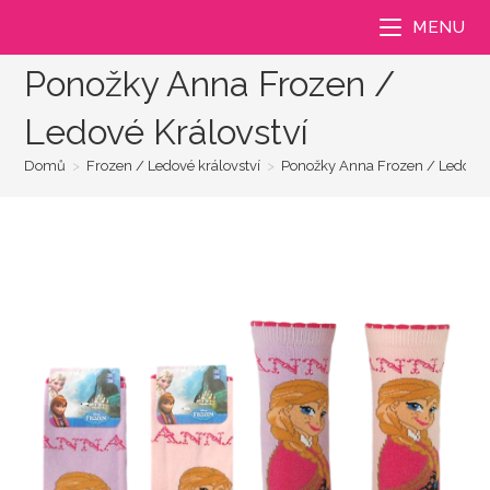
Přejít
MENU
k
obsahu
Ponožky Anna Frozen /
Ledové Království
Domů
>
Frozen / Ledové království
>
Ponožky Anna Frozen / Ledové 