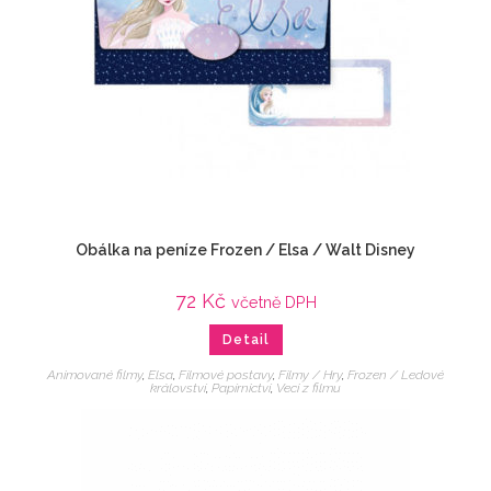
Obálka na peníze Frozen / Elsa / Walt Disney
72
Kč
včetně DPH
Detail
Animované filmy
,
Elsa
,
Filmové postavy
,
Filmy / Hry
,
Frozen / Ledové
království
,
Papírnictví
,
Veci z filmu