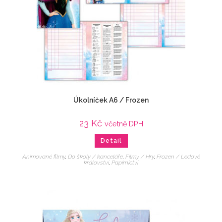
Úkolníček A6 / Frozen
23
Kč
včetně DPH
Detail
Animované filmy
,
Do školy / kanceláře
,
Filmy / Hry
,
Frozen / Ledové
království
,
Papírnictví