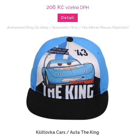
206
Kč
včetně DPH
Detail
Animované filmy
,
Do školy / kanceláře
,
Filmy / Hry
,
Minnie Mouse
,
Papírnictví
Kšiltovka Cars / Auta The King