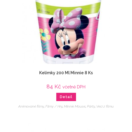
Kelímky 200 Ml Minnie 8 Ks
84
Kč
včetně DPH
Detail
Animované filmy
,
Filmy / Hry
,
Minnie Mouse
,
Párty
,
Veci z filmu