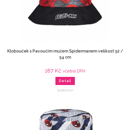
Klobouček s Pavoučím mužem Spidermanem velikost 52 /
54 cm
187
Kč
včetně DPH
Detail
Spiderman