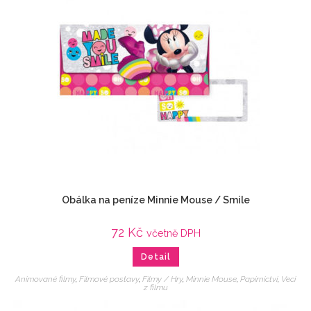
Obálka na peníze Minnie Mouse / Smile
72
Kč
včetně DPH
Detail
Animované filmy
,
Filmové postavy
,
Filmy / Hry
,
Minnie Mouse
,
Papírnictví
,
Veci
z filmu