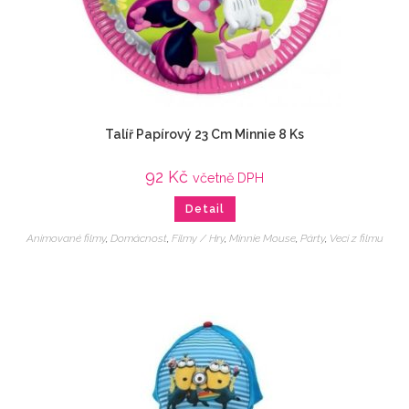
Talíř Papírový 23 Cm Minnie 8 Ks
92
Kč
včetně DPH
Detail
Animované filmy
,
Domácnost
,
Filmy / Hry
,
Minnie Mouse
,
Párty
,
Veci z filmu