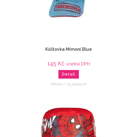
Kšiltovka Mimoni Blue
145
Kč
včetně DPH
Detail
Mimoni / Já, padouch