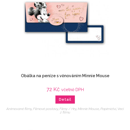
Obálka na peníze s věnováním Minnie Mouse
72
Kč
včetně DPH
Detail
Animované filmy
,
Filmové postavy
,
Filmy / Hry
,
Minnie Mouse
,
Papírnictví
,
Veci
z filmu