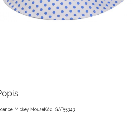
Popis
icence: Mickey MouseKód: GAT55343