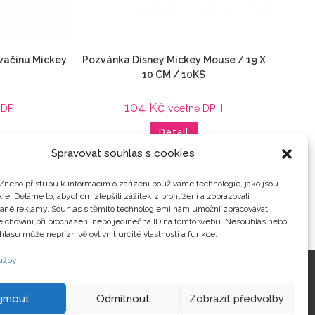
svačinu Mickey
Pozvánka Disney Mickey Mouse / 19 X
10 CM / 10KS
104
Kč
 DPH
včetně DPH
Detail
Spravovat souhlas s cookies
ry
,
Mickey Mouse
,
Animované filmy
,
Domácnost
,
Filmy / Hry
,
Mickey
y
Mouse
,
Párty
/nebo přístupu k informacím o zařízení používáme technologie, jako jsou
ie. Děláme to, abychom zlepšili zážitek z prohlížení a zobrazovali
vané reklamy. Souhlas s těmito technologiemi nám umožní zpracovávat
je chování při procházení nebo jedinečná ID na tomto webu. Nesouhlas nebo
hlasu může nepříznivě ovlivnit určité vlastnosti a funkce.
lužby
Kontakty
ijmout
Odmítnout
Zobrazit předvolby