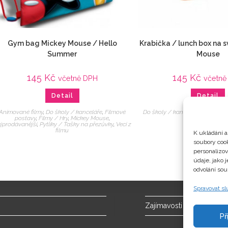
Gym bag Mickey Mouse / Hello
Krabička / lunch box na 
Summer
Mouse
145
Kč
145
Kč
včetně DPH
včetně
Detail
Detail
Animované filmy
,
Do školy / kanceláře
,
Filmové
Do školy / kanceláře
,
Filmy / H
postavy
,
Filmy / Hry
,
Mickey Mouse
,
Svačinové set
jprodávanější
,
Pytlíky / Tašky na přezůvky
,
Veci z
filmu
K ukládání a
soubory cook
personalizo
údaje, jako 
odvolání sou
Spravovat s
Zajímavosti
Př