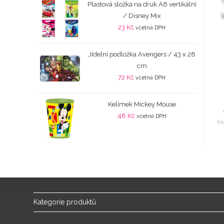
Plastová složka na druk A6 vertikální
/ Disney Mix
23
Kč
včetně DPH
Jídelní podložka Avengers / 43 x 28
cm
72
Kč
včetně DPH
Kelímek Mickey Mouse
48
Kč
včetně DPH
Ne
Kategorie produktů