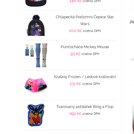
146
Kč
včetně DPH
Chlapecká Podzimní Čepice Star
Jí
Wars
200
Kč
včetně DPH
Punčocháče Mickey Mouse
93
Kč
včetně DPH
Fi
Kraťasy Frozen / Ledové království
231
Kč
včetně DPH
Tvarovaný polštářek Bing a Flop
292
Kč
včetně DPH