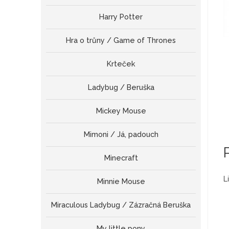
Harry Potter
Hra o trůny / Game of Thrones
Krteček
Ladybug / Beruška
Mickey Mouse
Mimoni / Já, padouch
Minecraft
L
Minnie Mouse
Miraculous Ladybug / Zázračná Beruška
My little pony