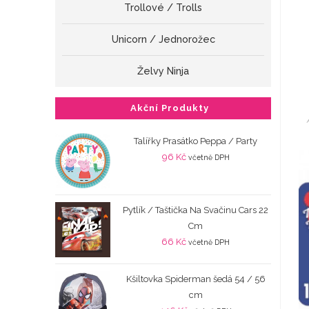
Trollové / Trolls
Unicorn / Jednorožec
Želvy Ninja
Akční Produkty
Talířky Prasátko Peppa / Party
96
Kč
včetně DPH
Pytlík / Taštička Na Svačinu Cars 22
Cm
66
Kč
včetně DPH
Kšiltovka Spiderman šedá 54 / 56
cm