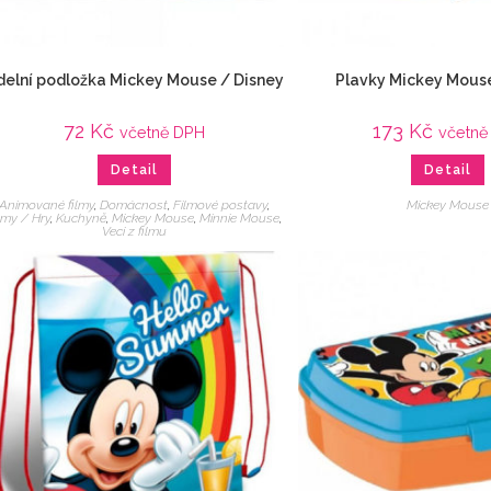
delní podložka Mickey Mouse / Disney
Plavky Mickey Mous
72
Kč
173
Kč
včetně DPH
včetně
Detail
Detail
Animované filmy
,
Domácnost
,
Filmové postavy
,
Mickey Mouse
lmy / Hry
,
Kuchyně
,
Mickey Mouse
,
Minnie Mouse
,
Veci z filmu