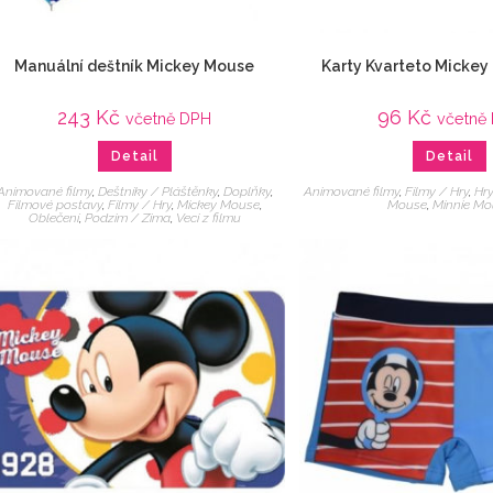
Manuální deštník Mickey Mouse
Karty Kvarteto Mickey
243
Kč
96
Kč
včetně DPH
včetně
Detail
Detail
Animované filmy
,
Deštníky / Pláštěnky
,
Doplňky
,
Animované filmy
,
Filmy / Hry
,
Hr
Filmové postavy
,
Filmy / Hry
,
Mickey Mouse
,
Mouse
,
Minnie Mo
Oblečení
,
Podzim / Zima
,
Veci z filmu