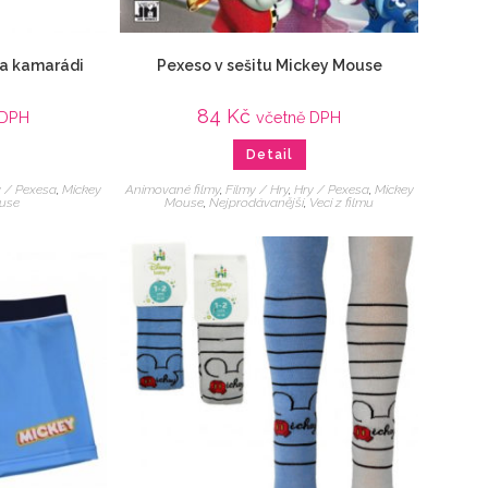
 a kamarádi
Pexeso v sešitu Mickey Mouse
84
Kč
 DPH
včetně DPH
Detail
y / Pexesa
,
Mickey
Animované filmy
,
Filmy / Hry
,
Hry / Pexesa
,
Mickey
use
Mouse
,
Nejprodávanější
,
Veci z filmu