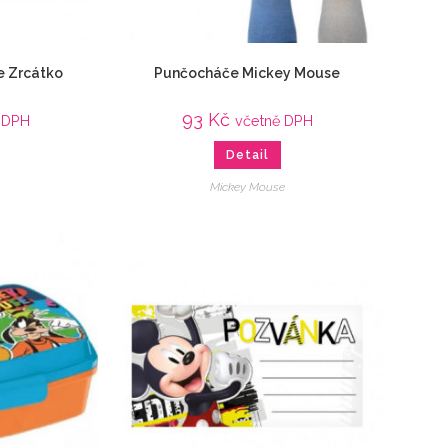
e Zrcátko
Punčocháče Mickey Mouse
93
Kč
 DPH
včetně DPH
Detail
Mickey Mouse