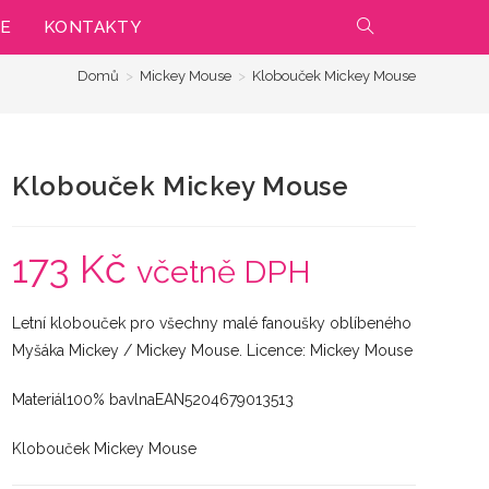
IE
KONTAKTY
PŘEPNOUT
Domů
>
Mickey Mouse
>
Klobouček Mickey Mouse
VYHLEDÁVÁNÍ
NA
Klobouček Mickey Mouse
WEBU
173
Kč
včetně DPH
Letní klobouček pro všechny malé fanoušky oblíbeného
Myšáka Mickey / Mickey Mouse. Licence: Mickey Mouse
Materiál100% bavlnaEAN5204679013513
Klobouček Mickey Mouse