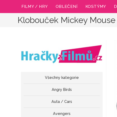
Přejít
FILMY / HRY
OBLEČENÍ
KOSTÝMY
D
k
obsahu
Klobouček Mickey Mouse
Všechny kategorie
Angry Birds
Auta / Cars
Avengers