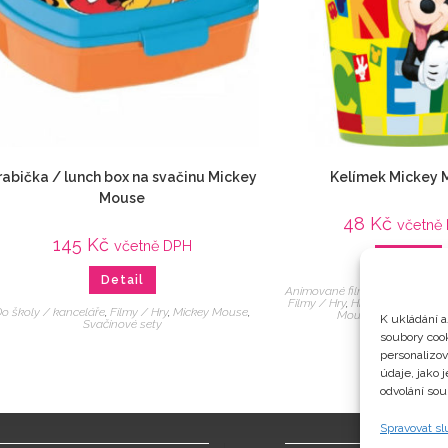
rabička / lunch box na svačinu Mickey
Kelímek Mickey
Mouse
48
Kč
včetně
145
Kč
včetně DPH
Detail
Detail
Animované filmy
,
Domácnost
,
Filmy / Hry
,
Hrnky / Sklenice
,
o školy / kanceláře
,
Filmy / Hry
,
Mickey Mouse
,
Mouse
,
Nádobí
,
Veci 
K ukládání a
Svačinové sety
soubory cook
personalizo
údaje, jako 
odvolání sou
Spravovat s