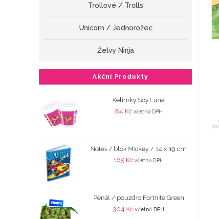
Trollové / Trolls
Unicorn / Jednorožec
Želvy Ninja
Akční Produkty
Kelímky Soy Luna
84
Kč
včetně DPH
po
Notes / blok Mickey / 14 x 19 cm
165
Kč
včetně DPH
Penál / pouzdro Fortnite Green
304
Kč
včetně DPH