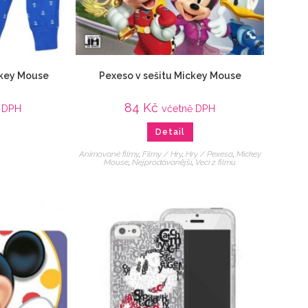
ckey Mouse
Pexeso v sešitu Mickey Mouse
84
Kč
 DPH
včetně DPH
Detail
Animované filmy
,
Filmy / Hry
,
Hry / Pexesa
,
Mickey
Mouse
,
Nejprodávanější
,
Veci z filmu