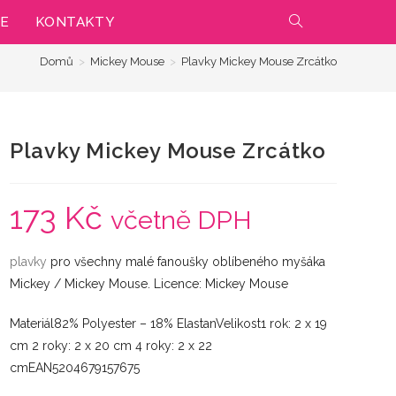
IE
KONTAKTY
PŘEPNOUT
Domů
>
Mickey Mouse
>
Plavky Mickey Mouse Zrcátko
VYHLEDÁVÁNÍ
NA
Plavky Mickey Mouse Zrcátko
WEBU
173
Kč
včetně DPH
plavky
pro všechny malé fanoušky oblíbeného myšáka
Mickey / Mickey Mouse. Licence: Mickey Mouse
Materiál82% Polyester – 18% ElastanVelikost1 rok: 2 x 19
cm 2 roky: 2 x 20 cm 4 roky: 2 x 22
cmEAN5204679157675