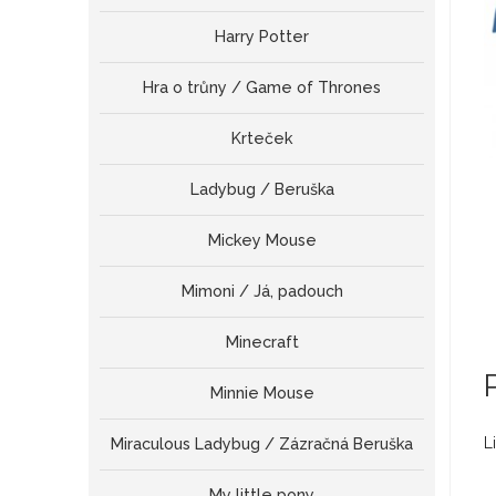
Harry Potter
Hra o trůny / Game of Thrones
Krteček
Ladybug / Beruška
Mickey Mouse
Mimoni / Já, padouch
Minecraft
Minnie Mouse
L
Miraculous Ladybug / Zázračná Beruška
My little pony