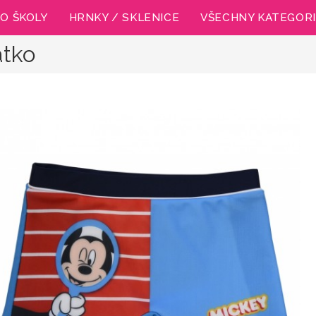
O ŠKOLY
HRNKY / SKLENICE
VŠECHNY KATEGOR
átko