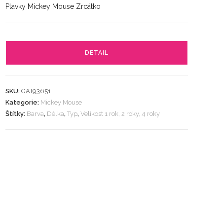
Plavky Mickey Mouse Zrcátko
DETAIL
SKU:
GAT93651
Kategorie:
Mickey Mouse
Štítky:
Barva
,
Délka
,
Typ
,
Velikost 1 rok, 2 roky, 4 roky