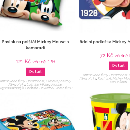
Povlak na polštář Mickey Mouse a
Jídelní podložka Mickey 
kamarádi
72
Kč
včetně
121
Kč
včetně DPH
Detail
Detail
Animované filmy
,
Domácnost
,
Filmy / Hry
,
Kuchyně
,
Mickey Mo
Animované filmy
,
Domácnost
,
Filmové postavy
,
Veci z filmu
Filmy / Hry
,
Ložnice
,
Mickey Mouse
,
Nejprodávanější
,
Polštáře
,
Povlečení
,
Veci z filmu