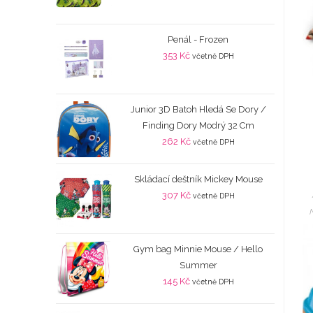
Penál - Frozen
353
Kč
včetně DPH
Junior 3D Batoh Hledá Se Dory /
Finding Dory Modrý 32 Cm
262
Kč
včetně DPH
Skládací deštník Mickey Mouse
307
Kč
včetně DPH
Gym bag Minnie Mouse / Hello
Summer
145
Kč
včetně DPH