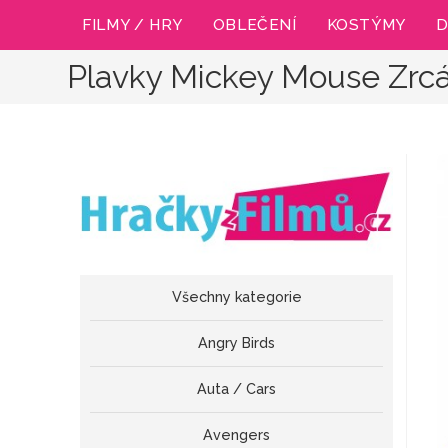
Přejít
FILMY / HRY
OBLEČENÍ
KOSTÝMY
D
k
obsahu
Plavky Mickey Mouse Zrc
Všechny kategorie
Angry Birds
Auta / Cars
Avengers