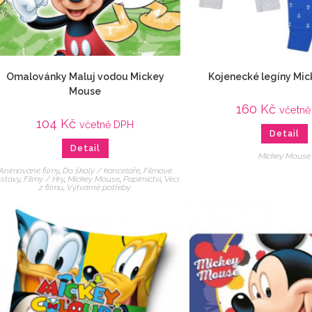
Omalovánky Maluj vodou Mickey
Kojenecké legíny Mi
Mouse
160
Kč
včetně
104
Kč
včetně DPH
Detail
Detail
Mickey Mouse
Animované filmy
,
Do školy / kanceláře
,
Filmové
stavy
,
Filmy / Hry
,
Mickey Mouse
,
Papírnictví
,
Veci
z filmu
,
Výtvarné potřeby