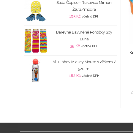
Sada Čepice + Rukavice Mimoni
Žlutá/modrá
195
Kč
včetně DPH
Barevné Bavlněné Ponožky Soy
Luna
39
Kč
včetně DPH
K
Alu Láhev Mickey Mouse s víčkem /
520 ml
182
Kč
včetně DPH
D