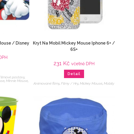
Mouse / Disney
Kryt Na Mobil Mickey Mouse Iphone 6+ /
6S+
 DPH
231
Kč
včetně DPH
Detail
Filmové postavy
,
use
,
Minnie Mouse
,
Animované filmy
,
Filmy / Hry
,
Mickey Mouse
,
Mobily