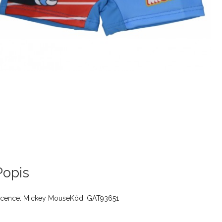
Popis
icence: Mickey MouseKód: GAT93651