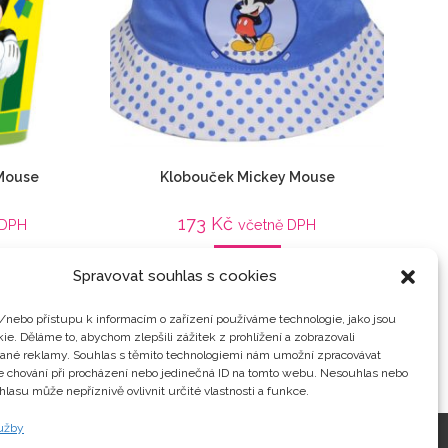
 Mouse
Klobouček Mickey Mouse
173
Kč
 DPH
včetně DPH
Detail
Spravovat souhlas s cookies
Filmové postavy
,
Mickey Mouse
Kuchyně
,
Mickey
z filmu
/nebo přístupu k informacím o zařízení používáme technologie, jako jsou
ie. Děláme to, abychom zlepšili zážitek z prohlížení a zobrazovali
vané reklamy. Souhlas s těmito technologiemi nám umožní zpracovávat
je chování při procházení nebo jedinečná ID na tomto webu. Nesouhlas nebo
hlasu může nepříznivě ovlivnit určité vlastnosti a funkce.
lužby