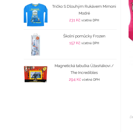
Tričko S Dlouhým Rukávem Mimoni
Modré
231
Kč
včetně DPH
Školní pomůcky Frozen
157
Kč
včetně DPH
Magnetická tabulka Úžasňákovi /
The Incredibles
294
Kč
včetně DPH
D