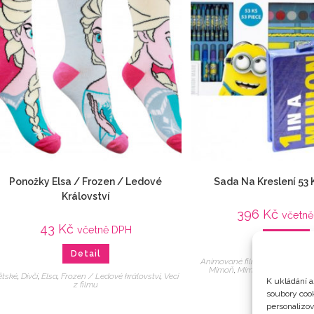
Ponožky Elsa / Frozen / Ledové
Sada Na Kreslení 53
Království
396
Kč
včetn
43
Kč
včetně DPH
Detail
Detail
Animované filmy
,
Dětské
,
Do šk
Mimoň
,
Mimoni / Já, padou
ětské
,
Dívčí
,
Elsa
,
Frozen / Ledové království
,
Veci
K ukládání a
z filmu
soubory cook
personalizo