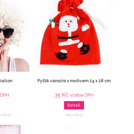
iation
Pytlík vánoční s motivem 24 x 28 cm
35
Kč
 DPH
včetně DPH
Detail
 z filmu
Veci z filmu