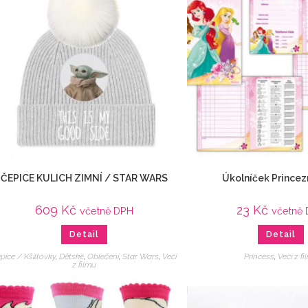
ČEPICE KULICH ZIMNÍ / STAR WARS
Úkolníček Princez
609
Kč
23
Kč
včetně DPH
včetně
Detail
Detail
pice / Kšiltovky
,
Dětské
,
Oblečení
,
Star Wars
,
Veci
Princess
,
Veci z f
z filmu