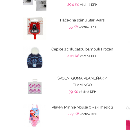
294
Kč
včetně DPH
Háček na stěnu Star Wars
55
Kč
včetně DPH
Čepice s chlupatou bambulí Frozen
401
Kč
včetně DPH
ŠKOLNÍ GUMA PLAMEŇÁK /
FLAMINGO
39
Kč
včetně DPH
Plavky Minnie Mouse 6 - 24 měsíců
Če
227
Kč
včetně DPH