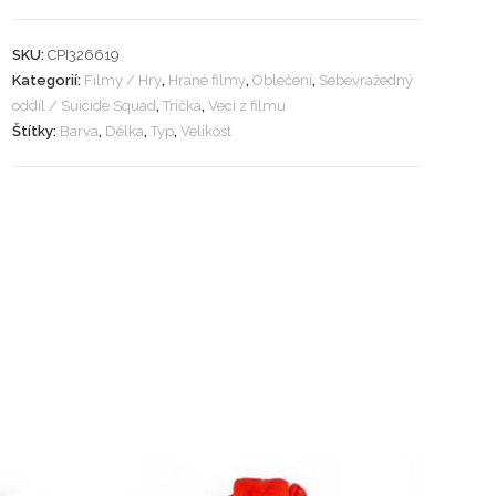
SKU:
CPI326619
Kategorií:
Filmy / Hry
,
Hrané filmy
,
Oblečení
,
Sebevražedný
oddíl / Suicide Squad
,
Trička
,
Veci z filmu
Štítky:
Barva
,
Délka
,
Typ
,
Velikost