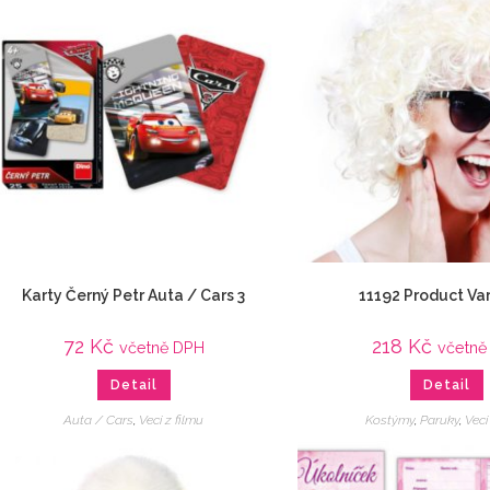
Karty Černý Petr Auta / Cars 3
11192 Product Var
72
Kč
218
Kč
včetně DPH
včetně
Detail
Detail
Auta / Cars
,
Veci z filmu
Kostýmy
,
Paruky
,
Veci