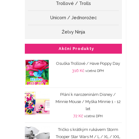
Trollové / Trolls
Unicorn / Jednorožec
Želvy Ninja
Akční Produkty
Osuška Trollové / Have Poppy Day
316
Kč
včetně DPH
Přání k narozeninám Disney /
Minnie Mouse / Myška Minnie 1 - 12
let
72
Kč
včetně DPH
Tričko s krátkým rukávem Storm
Trooper Star Wars M / L / XL / XXL