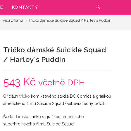
IE
KONTAKTY
PŘEPNOUT
>
Veci z filmu
>
Tričko dámské Suicide Squad / Harley's Puddin
VYHLEDÁVÁNÍ
NA
Tričko dámské Suicide Squad
WEBU
/ Harley's Puddin
543
Kč
včetně DPH
Oficiální
tričko
komiksového studia DC Comics a grafikou
amerického filmu Suicide Squad (Sebevražedný oddíl).
Šedé
dámské
tričko s grafikou amerického
superhrdinského filmu Suicide Sqaud.