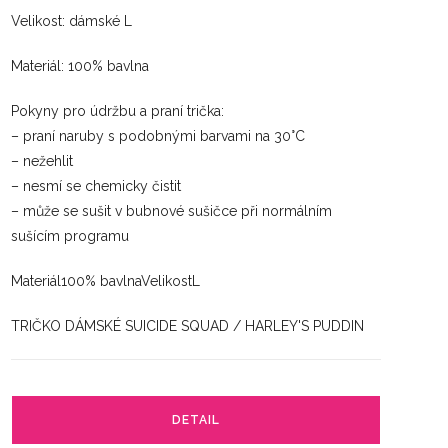
Velikost: dámské L
Materiál: 100% bavlna
Pokyny pro údržbu a praní trička:
– praní naruby s podobnými barvami na 30°C
– nežehlit
– nesmí se chemicky čistit
– může se sušit v bubnové sušičce při normálním
sušícím programu
Materiál100% bavlnaVelikostL
TRIČKO DÁMSKÉ SUICIDE SQUAD / HARLEY'S PUDDIN
DETAIL