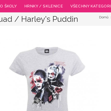
O ŠKOLY
HRNKY / SKLENICE
VŠECHNY KATEGOR
uad / Harley's Puddin
Domů