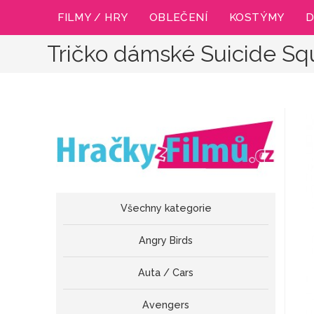
Přejít
FILMY / HRY
OBLEČENÍ
KOSTÝMY
D
k
obsahu
Tričko dámské Suicide Sq
Všechny kategorie
Angry Birds
Auta / Cars
Avengers