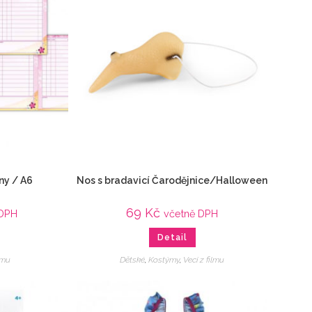
ny / A6
Nos s bradavicí Čarodějnice/Halloween
69
Kč
 DPH
včetně DPH
Detail
ilmu
Dětské
,
Kostýmy
,
Veci z filmu