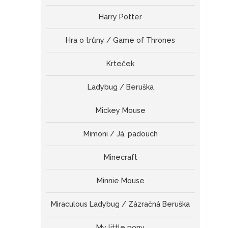
Harry Potter
Hra o trůny / Game of Thrones
Krteček
Ladybug / Beruška
Mickey Mouse
Mimoni / Já, padouch
Minecraft
Minnie Mouse
Miraculous Ladybug / Zázračná Beruška
My little pony