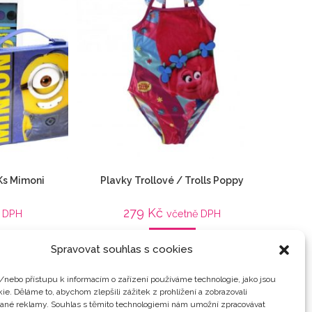
 Ks Mimoni
Plavky Trollové / Trolls Poppy
279
Kč
ě DPH
včetně DPH
Detail
Spravovat souhlas s cookies
oly / kanceláře
,
Dětské
,
Oblečení
,
plavky
,
Trollové / Trolls
,
Veci z
ch
,
Veci z filmu
filmu
/nebo přístupu k informacím o zařízení používáme technologie, jako jsou
ie. Děláme to, abychom zlepšili zážitek z prohlížení a zobrazovali
vané reklamy. Souhlas s těmito technologiemi nám umožní zpracovávat