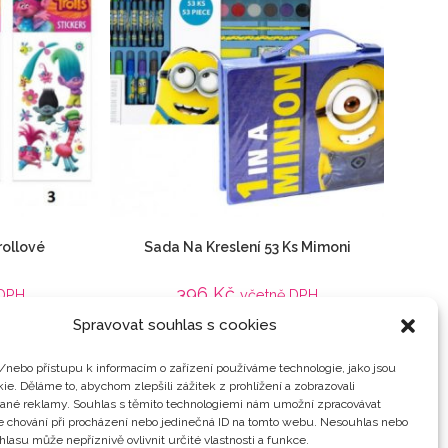
rollové
Sada Na Kreslení 53 Ks Mimoni
396
Kč
 DPH
včetně DPH
Spravovat souhlas s cookies
Detail
Veci z filmu
Animované filmy
,
Dětské
,
Do školy / kanceláře
,
/nebo přístupu k informacím o zařízení používáme technologie, jako jsou
Mimoň
,
Mimoni / Já, padouch
,
Veci z filmu
ie. Děláme to, abychom zlepšili zážitek z prohlížení a zobrazovali
vané reklamy. Souhlas s těmito technologiemi nám umožní zpracovávat
je chování při procházení nebo jedinečná ID na tomto webu. Nesouhlas nebo
hlasu může nepříznivě ovlivnit určité vlastnosti a funkce.