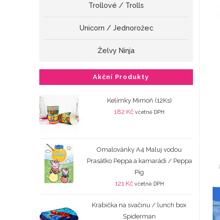
Trollové / Trolls
Unicorn / Jednorožec
Želvy Ninja
Akční Produkty
Kelímky Mimoň (12Ks)
182
Kč
včetně DPH
Omalovánky A4 Maluj vodou
Prasátko Peppa a kamarádi / Peppa
Pig
121
Kč
včetně DPH
Krabička na svačinu / lunch box
Spiderman