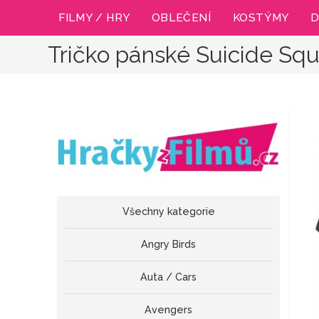
Přejít
FILMY / HRY
OBLEČENÍ
KOSTÝMY
D
k
obsahu
Tričko pánské Suicide Sq
Všechny kategorie
Angry Birds
Auta / Cars
Avengers