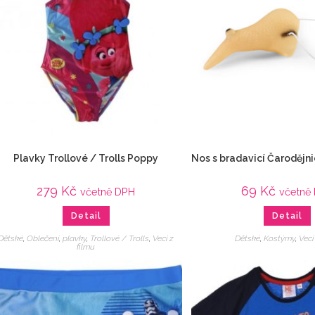
Plavky Trollové / Trolls Poppy
Nos s bradavicí Čaroděj
279
Kč
69
Kč
včetně DPH
včetně
Detail
Detail
Dětské
,
Oblečení
,
plavky
,
Trollové / Trolls
,
Veci z
Dětské
,
Kostýmy
,
Veci
filmu