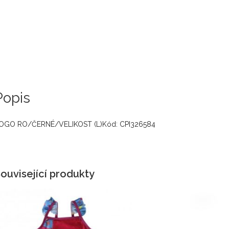
Popis
OGO RO/ČERNÉ/VELIKOST (L)Kód: CPI326584
ouvisející produkty