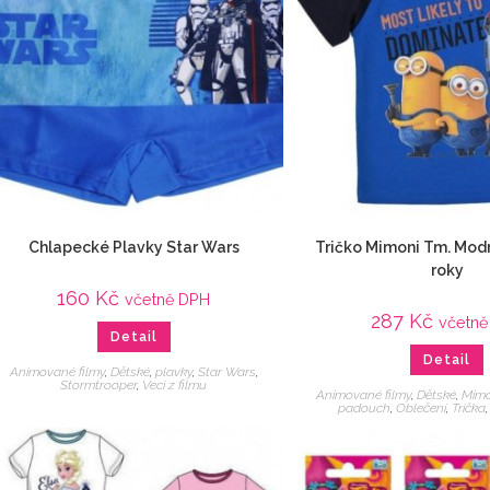
Chlapecké Plavky Star Wars
Tričko Mimoni Tm. Mod
roky
160
Kč
včetně DPH
287
Kč
včetně
Detail
Detail
Animované filmy
,
Dětské
,
plavky
,
Star Wars
,
Stormtrooper
,
Veci z filmu
Animované filmy
,
Dětské
,
Mim
padouch
,
Oblečení
,
Trička