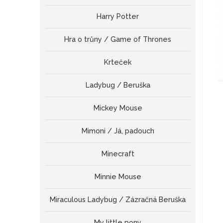
Harry Potter
Hra o trůny / Game of Thrones
Krteček
Ladybug / Beruška
Mickey Mouse
Mimoni / Já, padouch
Minecraft
Minnie Mouse
Miraculous Ladybug / Zázračná Beruška
My little pony