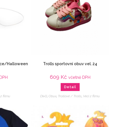
nice/Halloween
Trolls sportovní obuv vel. 24
609
Kč
 DPH
včetně DPH
Detail
 z filmu
Dívčí
,
Obuv
,
Trollové / Trolls
,
Veci z filmu