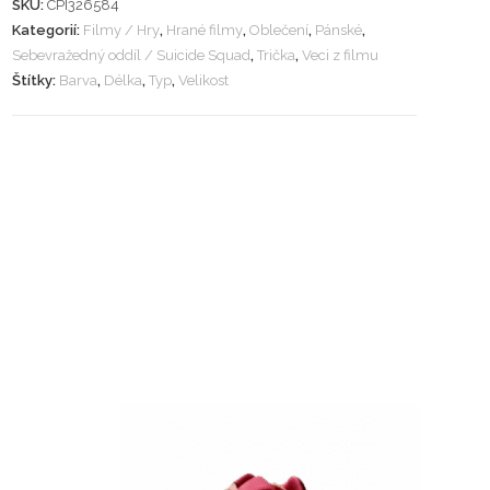
SKU:
CPI326584
Kategorií:
Filmy / Hry
,
Hrané filmy
,
Oblečení
,
Pánské
,
Sebevražedný oddíl / Suicide Squad
,
Trička
,
Veci z filmu
Štítky:
Barva
,
Délka
,
Typ
,
Velikost