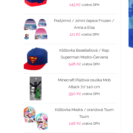
145
Kč
včetně DPH
Podzimní / zimní čepice Frozen /
Anna a Elsa
121
Kč
včetně DPH
Kšiltovka Baseballová / Rap
Superman Modro-Červená
548
Kč
včetně DPH
Minecraft Plážová osuška Mob
Attack 70*140 cm
390
Kč
včetně DPH
Kšiltovka Modrá / oranžová Tsum
Tsum
146
Kč
včetně DPH