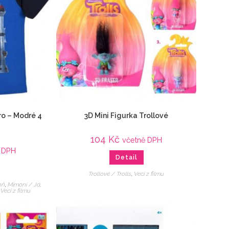
ro – Modré 4
3D Mini Figurka Trollové
104
Kč
včetně DPH
 DPH
Detail
Trollové / Trolls
,
Veci z filmu
oň
,
Mimoni / Já,
,
Veci z filmu