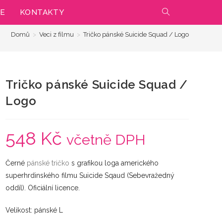
IE
KONTAKTY
PŘEPNOUT
Domů
>
Veci z filmu
>
Tričko pánské Suicide Squad / Logo
VYHLEDÁVÁNÍ
NA
Tričko pánské Suicide Squad /
WEBU
Logo
548
Kč
včetně DPH
Černé
pánské
tričko
s grafikou loga amerického
superhrdinského filmu Suicide Sqaud (Sebevražedný
oddíl). Oficiální licence.
Velikost: pánské L