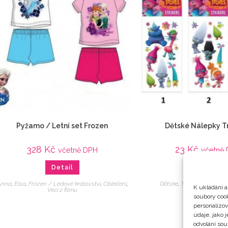
Pyžamo / Letní set Frozen
Dětské Nálepky T
328
Kč
23
Kč
včetně DPH
včetně
Detail
Detail
Anna
,
Elsa
,
Frozen / Ledové království
,
Oblečení
,
Dětské
,
Trollové / Trolls
,
K ukládání a
Veci z filmu
soubory cook
personalizo
údaje, jako 
odvolání sou