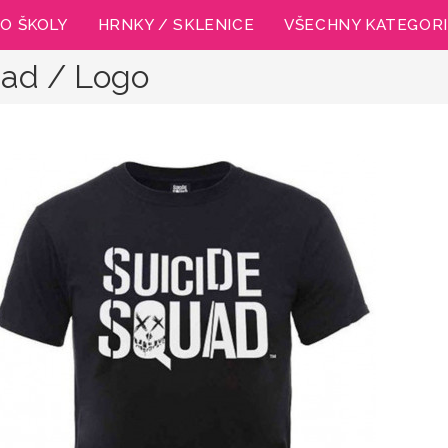
O ŠKOLY
HRNKY / SKLENICE
VŠECHNY KATEGOR
uad / Logo