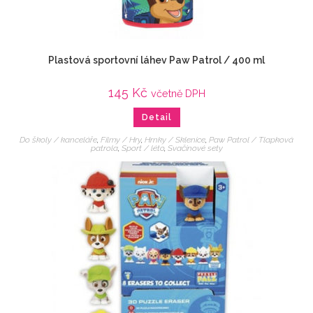
Plastová sportovní láhev Paw Patrol / 400 ml
145
Kč
včetně DPH
Detail
Do školy / kanceláře
,
Filmy / Hry
,
Hrnky / Sklenice
,
Paw Patrol / Tlapková
patrola
,
Sport / léto
,
Svačinové sety