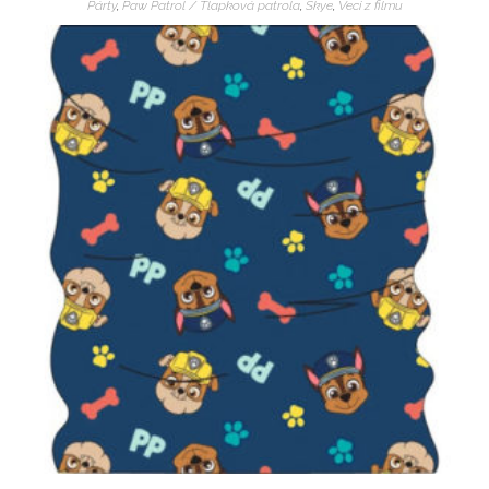
Párty
,
Paw Patrol / Tlapková patrola
,
Skye
,
Veci z filmu