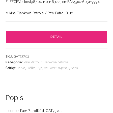
FLEECEVelikost98,104,110,116,122, cmEAN5902605119994
Mikina Tlapková Patrola / Paw Patrol Blue
DETAIL
SKU:
GAT73702
Kategorie:
Paw Patrol / Tlapková patrola
Štítky:
Barva
,
Délka
,
Typ
,
Velikost 104cm, 98cm
Popis
Licence: Paw PatrolKód: GAT73702