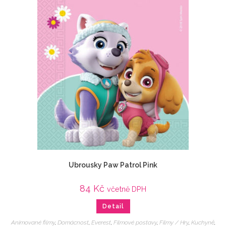
Ubrousky Paw Patrol Pink
84
Kč
včetně DPH
Detail
Animované filmy
,
Domácnost
,
Everest
,
Filmové postavy
,
Filmy / Hry
,
Kuchyně
,