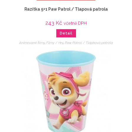
Razítka 5+1 Paw Patrol / Tlapová patrola
243
Kč
včetně DPH
Detail
Animované filmy
,
Filmy / Hry
,
Paw Patrol / Tlapková patrola