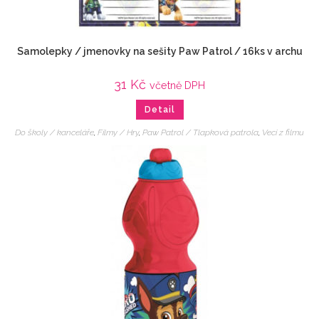
Samolepky / jmenovky na sešity Paw Patrol / 16ks v archu
31
Kč
včetně DPH
Detail
Do školy / kanceláře
,
Filmy / Hry
,
Paw Patrol / Tlapková patrola
,
Veci z filmu