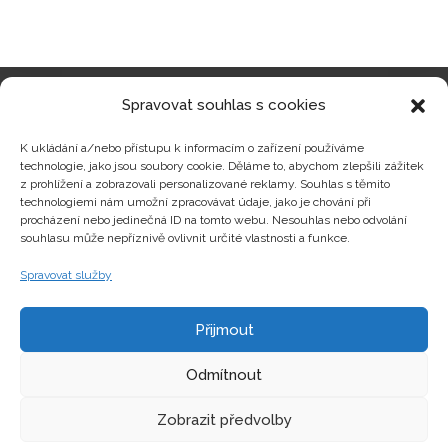
Spravovat souhlas s cookies
Kategorie produktů
K ukládání a/nebo přístupu k informacím o zařízení používáme
technologie, jako jsou soubory cookie. Děláme to, abychom zlepšili zážitek
z prohlížení a zobrazovali personalizované reklamy. Souhlas s těmito
technologiemi nám umožní zpracovávat údaje, jako je chování při
procházení nebo jedinečná ID na tomto webu. Nesouhlas nebo odvolání
Zajímavosti
souhlasu může nepříznivě ovlivnit určité vlastnosti a funkce.
Spravovat služby
Kontakty
Přijmout
Odmítnout
Zobrazit předvolby
Copyright © hrackyzfilmu.cz Všechna práva vyhrazena.