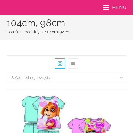
Přejít
MENU
k
obsahu
104cm, 98cm
Domů
>
Produkty
>
104cm, 98cm
Seřadit od nejnovějších