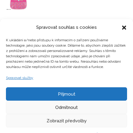
Spravovat souhlas s cookies
K ukládání a/nebo přístupu k informacím o zařízení používáme
technologie, jako jsou soubory cookie. Děláme to, abychom zlepšili zážitek
Kategorie produktů
z prohlížení a zobrazovali personalizované reklamy. Souhlas s těmito
technologiemi nám umožní zpracovávat údaje, jako je chování při
procházení nebo jedinečná ID na tomto webu. Nesouhlas nebo odvolání
souhlasu může nepříznivě ovlivnit určité vlastnosti a funkce.
Zajímavosti
Spravovat služby
Přijmout
Kontakty
Odmítnout
Zobrazit předvolby