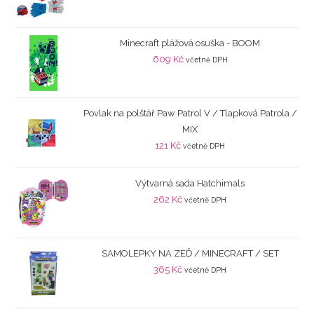
Minecraft plážová osuška - BOOM
609
Kč
včetně DPH
Povlak na polštář Paw Patrol V / Tlapková Patrola /
MIX
121
Kč
včetně DPH
Výtvarná sada Hatchimals
262
Kč
včetně DPH
SAMOLEPKY NA ZEĎ / MINECRAFT / SET
365
Kč
včetně DPH