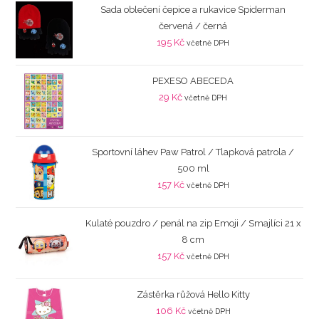
Sada oblečení čepice a rukavice Spiderman
červená / černá
195
Kč
včetně DPH
PEXESO ABECEDA
29
Kč
včetně DPH
Sportovní láhev Paw Patrol / Tlapková patrola /
500 ml
157
Kč
včetně DPH
Kulaté pouzdro / penál na zip Emoji / Smajlíci 21 x
8 cm
157
Kč
včetně DPH
Zástěrka růžová Hello Kitty
106
Kč
včetně DPH