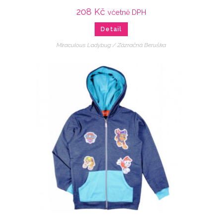
208
Kč
včetně DPH
Detail
Miraculous Ladybug / Zázračná Beruška