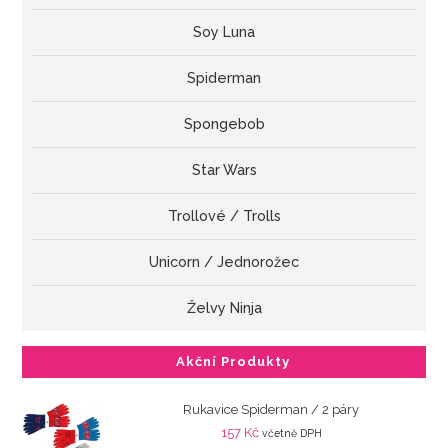
Soy Luna
Spiderman
Spongebob
Star Wars
Trollové / Trolls
Unicorn / Jednorožec
Želvy Ninja
Akční Produkty
Rukavice Spiderman / 2 páry
157
Kč
včetně DPH