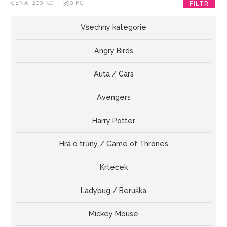
Minimální
Maximální
CENA:
200 KČ
—
390 KČ
FILTR
cena
cena
Všechny kategorie
Angry Birds
Auta / Cars
Avengers
Harry Potter
Hra o trůny / Game of Thrones
Krteček
Ladybug / Beruška
Mickey Mouse