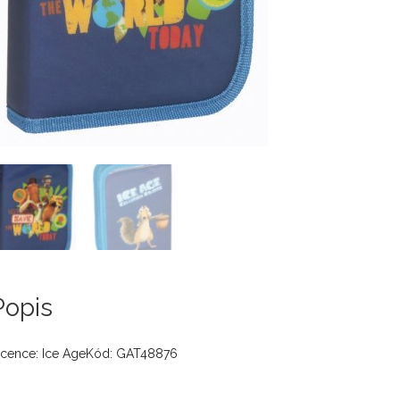
Popis
icence: Ice AgeKód: GAT48876