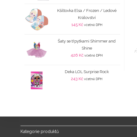
Kšiltovka Elsa / Frozen / Ledové
Království
145
Kč
včetně DPH
Šaty se třpytkami Shimmer and
Shine
F
426
Kč
včetně DPH
Deka LOL Surprise Rock
243
Kč
včetně DPH
Kategorie produktů