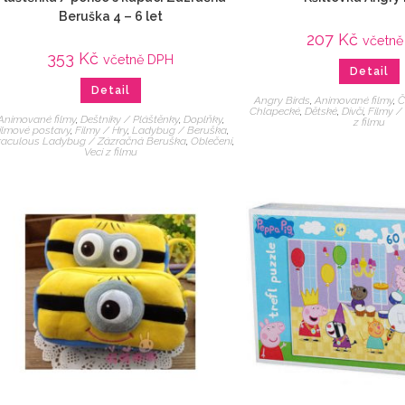
Beruška 4 – 6 let
207
Kč
včetně
353
Kč
včetně DPH
Detail
Detail
Angry Birds
,
Animované filmy
,
Č
Chlapecké
,
Dětské
,
Dívčí
,
Filmy /
Animované filmy
,
Deštníky / Pláštěnky
,
Doplňky
,
z filmu
ilmové postavy
,
Filmy / Hry
,
Ladybug / Beruška
,
raculous Ladybug / Zázračná Beruška
,
Oblečení
,
Veci z filmu