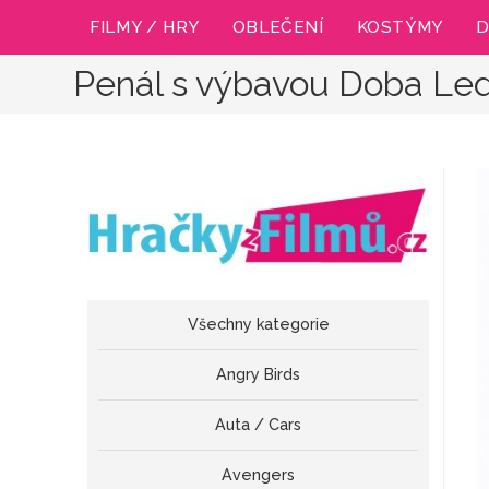
Přejít
FILMY / HRY
OBLEČENÍ
KOSTÝMY
D
k
obsahu
Penál s výbavou Doba Led
Všechny kategorie
Angry Birds
Auta / Cars
Avengers