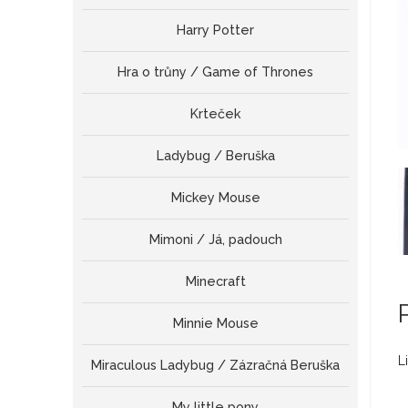
Harry Potter
Hra o trůny / Game of Thrones
Krteček
Ladybug / Beruška
Mickey Mouse
Mimoni / Já, padouch
Minecraft
Minnie Mouse
L
Miraculous Ladybug / Zázračná Beruška
My little pony