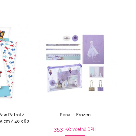
Paw Patrol /
Penál – Frozen
5 cm / 40 x 60
353
Kč
včetně DPH