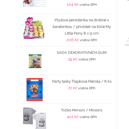
104
Kč
včetně DPH
Plyšová peněženka na drobné s
karabinkou / přívěšek na klíče My
Little Pony 8 x 9 cm
206
Kč
včetně DPH
F
Mi
SADA DEKORATIVNÍCH GUM
39
Kč
včetně DPH
Party tašky Tlapková Patrola / 8 ks
72
Kč
včetně DPH
Tričko Mimoni / Minions
401
Kč
včetně DPH