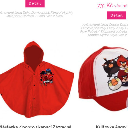
Detail
731
Kč
včetně
imované filmy
,
Deky
,
Domácnost
,
Filmy / Hry
,
My
Detail
little pony
,
Podzim / Zima
,
Veci z filmu
Animované filmy
,
Chase
,
Domá
Filmové postavy
,
Filmy / Hry
,
L
Paw Patrol / Tlapková patrola
Rubble
,
Ryder
,
Skye
,
Veci z
Pláštěnka / pončo s kapucí Zázračná
Kšiltovka Angry 