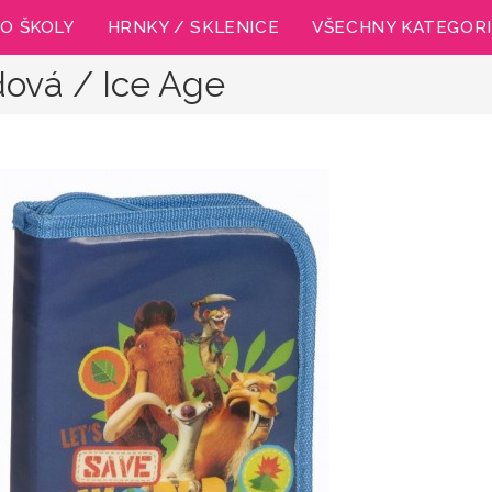
O ŠKOLY
HRNKY / SKLENICE
VŠECHNY KATEGOR
ová / Ice Age