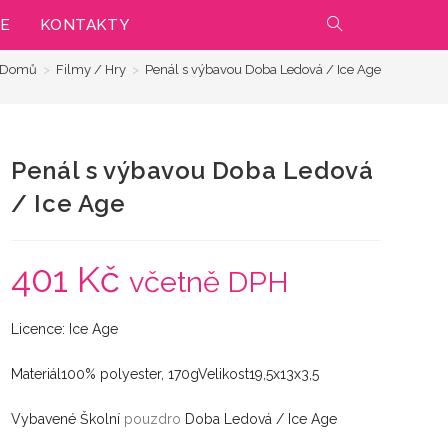
IE
KONTAKTY
PŘEPNOUT
Domů
>
Filmy / Hry
>
Penál s výbavou Doba Ledová / Ice Age
VYHLEDÁVÁNÍ
NA
Penál s výbavou Doba Ledová
WEBU
/ Ice Age
401
Kč
včetně DPH
Licence: Ice Age
Materiál100% polyester, 170gVelikost19,5x13x3,5
Vybavené Školní
pouzdro
Doba Ledová / Ice Age