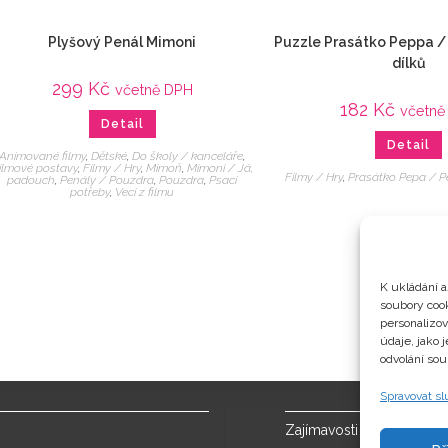
Plyšový Penál Mimoni
Puzzle Prasátko Peppa /
dílků
299
Kč
včetně DPH
182
Kč
včetně
Detail
Detail
Animované filmy
,
Dětské
,
Do školy / kanceláře
,
ilmové postavy
,
Filmy / Hry
,
Mimoň
,
Mimoni / Já,
Filmy / Hry
,
Prasátko Pepa / P
padouch
,
Penály / Pouzdra
,
Pouzdra
,
Psací
potřeby
,
Veci z filmu
K ukládání a
soubory cook
personalizo
údaje, jako 
odvolání sou
Spravovat s
Zajímavosti