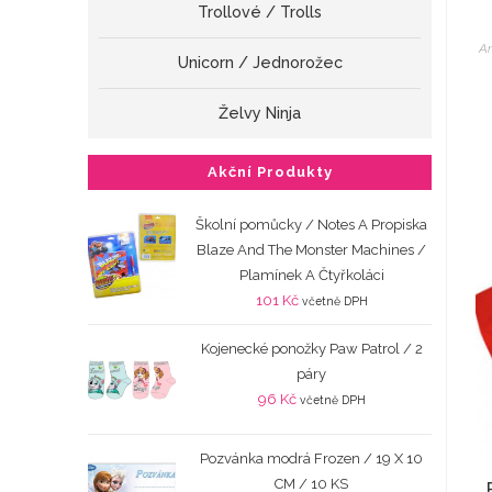
Trollové / Trolls
An
Unicorn / Jednorožec
Želvy Ninja
Akční Produkty
Školní pomůcky / Notes A Propiska
Blaze And The Monster Machines /
Plamínek A Čtyřkoláci
101
Kč
včetně DPH
Kojenecké ponožky Paw Patrol / 2
páry
96
Kč
včetně DPH
Pozvánka modrá Frozen / 19 X 10
CM / 10 KS