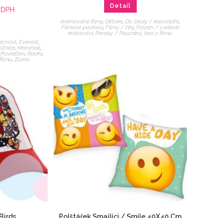
Detail
 DPH
Animované filmy
,
Dětské
,
Do školy / kanceláře
,
Filmové postavy
,
Filmy / Hry
,
Frozen / Ledové
království
,
Penály / Pouzdra
,
Veci z filmu
cnost
,
Everest
,
ožnice
,
Marshall
,
,
Povlečení
,
Rocky
,
 filmu
,
Zuma
Birds
Polštářek Smajlíci / Smile 40X40 Cm