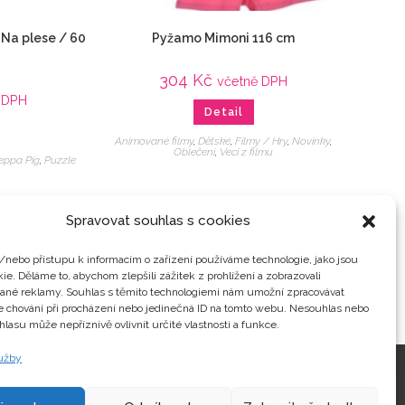
 Na plese / 60
Pyžamo Mimoni 116 cm
304
Kč
včetně DPH
 DPH
Detail
Animované filmy
,
Dětské
,
Filmy / Hry
,
Novinky
,
Oblečení
,
Veci z filmu
eppa Pig
,
Puzzle
Spravovat souhlas s cookies
/nebo přístupu k informacím o zařízení používáme technologie, jako jsou
ie. Děláme to, abychom zlepšili zážitek z prohlížení a zobrazovali
vané reklamy. Souhlas s těmito technologiemi nám umožní zpracovávat
je chování při procházení nebo jedinečná ID na tomto webu. Nesouhlas nebo
hlasu může nepříznivě ovlivnit určité vlastnosti a funkce.
lužby
Kontakty