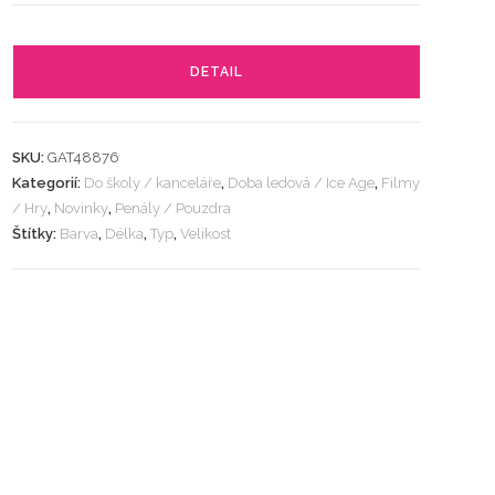
DETAIL
SKU:
GAT48876
Kategorií:
Do školy / kanceláře
,
Doba ledová / Ice Age
,
Filmy
/ Hry
,
Novinky
,
Penály / Pouzdra
Štítky:
Barva
,
Délka
,
Typ
,
Velikost