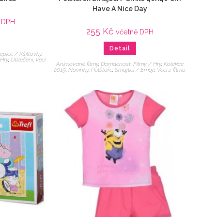
Have A Nice Day
 DPH
255
Kč
včetně DPH
Detail
epice / Kšiltovky
,
 Hry
,
Oblečení
,
Veci
Animované filmy
,
Domácnost
,
Filmy / Hry
,
Kolekce
2019
,
Novinky
,
Polštáře
,
Smajlíci / Emoji
,
Veci z filmu