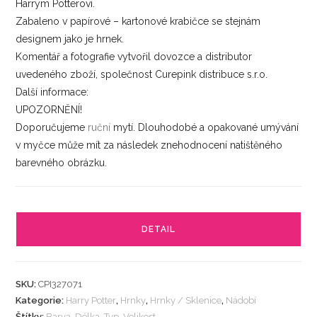
Harrym Potterovi.
Zabaleno v papírové – kartonové krabičce se stejnám
designem jako je hrnek.
Komentář a fotografie vytvořil dovozce a distributor
uvedeného zboží, společnost Curepink distribuce s.r.o.
Další informace:
UPOZORNĚNÍ!
Doporučujeme
ruční
mytí. Dlouhodobé a opakované umývání
v myčce může mít za následek znehodnocení natištěného
barevného obrázku.
DETAIL
SKU:
CPI327071
Kategorie:
Harry Potter
,
Hrnky
,
Hrnky / Sklenice
,
Nádobí
Štítky:
Barva
,
Délka
,
Typ
,
Velikost