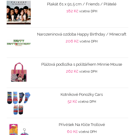
Plakát 61 x 91,5 cm / Friends / Přátelé
182
Kč
včetně DPH
Narozeninová ozdoba Happy Birthday / Minecraft
206
Kč
včetně DPH
Plážová podložka s polštářkem Minnie Mouse
262
Kč
včetně DPH
Kotníkové Ponožky Cars
52
Kč
včetně DPH
Přívěšek Na Klíče Trollové
60
Kč
včetně DPH