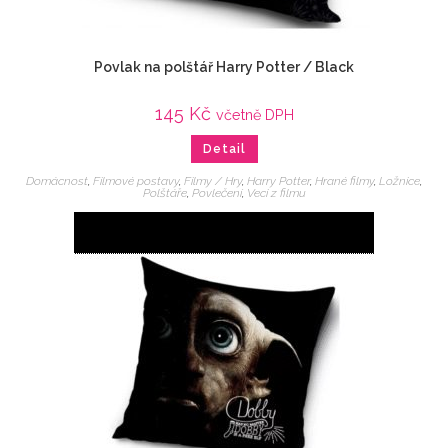
Povlak na polštář Harry Potter / Black
145
Kč
včetně DPH
Detail
Domácnost
,
Filmové postavy
,
Filmy / Hry
,
Harry Potter
,
Hrané filmy
,
Ložnice
,
Polštáře
,
Povlečení
,
Veci z filmu