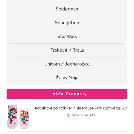
Spiderman
Spongebob
Star Wars
Trollové / Trolls
Unicorn / Jednorožec
Želvy Ninja
Akční Produkty
Kotníkové ponožky Minnie Mouse Pink růžové 23/26
31
Kč
včetně DPH