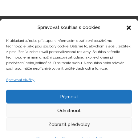
Spravovat souhlas s cookies
Kategorie produktů
K ukládání a/nebo přístupu k informacím o zařízení používáme
technologie, jako jsou soubory cookie. Děláme to, abychom zlepšili zážitek
z prohlížení a zobrazovali personalizované reklamy. Souhlas s těmito
technologiemi nám umožní zpracovávat údaje, jako je chování při
procházení nebo jedinečná ID na tomto webu. Nesouhlas nebo odvolání
Zajímavosti
souhlasu může nepříznivě ovlivnit určité vlastnosti a funkce.
Spravovat služby
Kontakty
Přijmout
Odmítnout
Zobrazit předvolby
Copyright © hrackyzfilmu.cz Všechna práva vyhrazena.