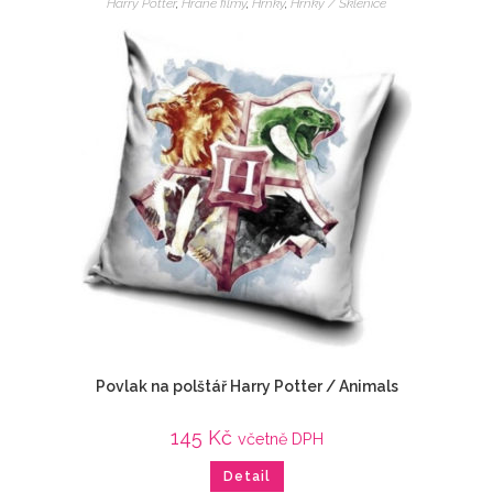
Harry Potter
,
Hrané filmy
,
Hrnky
,
Hrnky / Sklenice
Povlak na polštář Harry Potter / Animals
145
Kč
včetně DPH
Detail