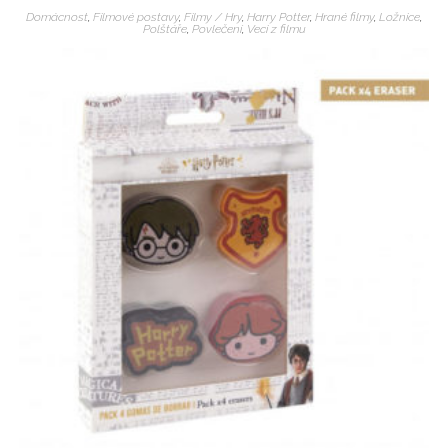
Domácnost
,
Filmové postavy
,
Filmy / Hry
,
Harry Potter
,
Hrané filmy
,
Ložnice
,
Polštáře
,
Povlečení
,
Veci z filmu