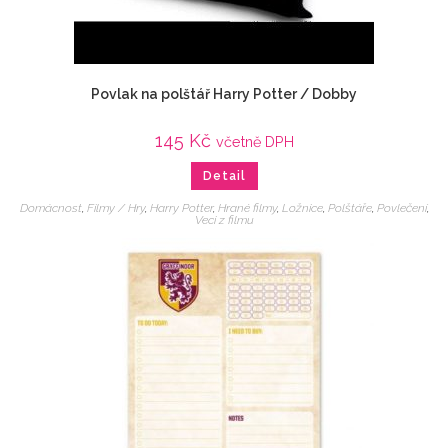
Povlak na polštář Harry Potter / Dobby
145
Kč
včetně DPH
Detail
Domácnost
,
Filmy / Hry
,
Harry Potter
,
Hrané filmy
,
Ložnice
,
Polštáře
,
Povlečení
,
Veci z filmu