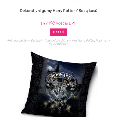
Dekorativní gumy Harry Potter / Set 4 kusů
157
Kč
včetně DPH
Detail
Animované filmy
,
Do školy / kanceláře
,
Filmy / Hry
,
Harry Potter
,
Papírnictví
,
Psací potřeby