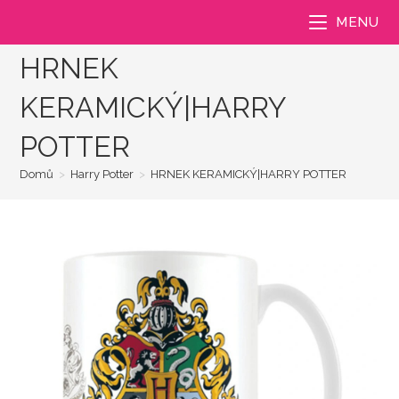
Přejít
MENU
k
obsahu
HRNEK
KERAMICKÝ|HARRY
POTTER
Domů
>
Harry Potter
>
HRNEK KERAMICKÝ|HARRY POTTER