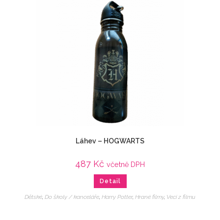
Láhev – HOGWARTS
487
Kč
včetně DPH
Detail
Dětské
,
Do školy / kanceláře
,
Harry Potter
,
Hrané filmy
,
Veci z filmu