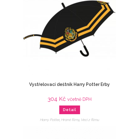
Vystřelovací deštník Harry Potter Erby
304
Kč
včetně DPH
Detail
Harry Potter
,
Hrané filmy
,
Veci z filmu