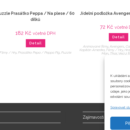
uzzle Prasátko Peppa / Na plese / 60
Jídelní podložka Avenger
dílků
72
Kč
včetně
182
Kč
včetně DPH
Detail
Detail
Animované filmy
,
Avengers
,
Ca
Kapitán Amerika
,
Filmy / Hry
,
Hra
Filmy / Hry
,
Prasátko Pepa / Peppa Pig
,
Puzzle
Man
,
Thor
,
Veci z f
K ukládání a
soubory cook
personalizo
údaje, jako 
odvolání sou
Spravovat s
Zajímavosti
Př