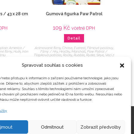
s / 43 x 28 cm
Gumová figurka Paw Patrol
109
Kč
 DPH
včetně DPH
Detail
ptain America /
Animované filmy
,
Chase
,
Everest
,
Filmové postavy
,
né filmy
,
Hulk
,
Iron
Filmy / Hry
,
Hračky
,
Marshall
,
Paw Patrol /
ilmu
Tlapková patrola
,
Rocky
,
Rubble
,
Ryder
,
Skye
,
Veci z
filmu
,
Zuma
Spravovat souhlas s cookies
/nebo přístupu k informacím o zařízení používáme technologie, jako jsou
ie. Děláme to, abychom zlepšili zážitek z prohlížení a zobrazovali
vané reklamy. Souhlas s těmito technologiemi nám umožní zpracovávat
je chování při procházení nebo jedinečná ID na tomto webu. Nesouhlas nebo
hlasu může nepříznivě ovlivnit určité vlastnosti a funkce.
lužby
Kontakty
ijmout
Odmítnout
Zobrazit předvolby