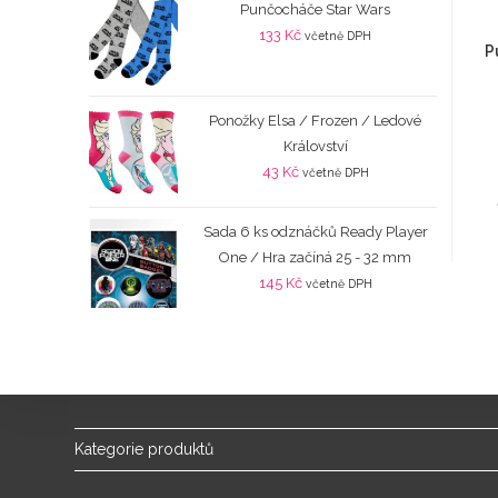
Punčocháče Star Wars
133
Kč
včetně DPH
P
Ponožky Elsa / Frozen / Ledové
Království
43
Kč
včetně DPH
Sada 6 ks odznáčků Ready Player
One / Hra začíná 25 - 32 mm
145
Kč
včetně DPH
Kategorie produktů