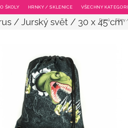
O ŠKOLY
HRNKY / SKLENICE
VŠECHNY KATEGOR
us / Jurský svět / 30 x 45 cm
Domů
>
Filmy 