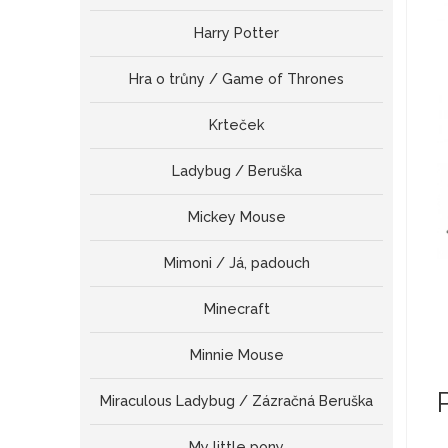
Harry Potter
Hra o trůny / Game of Thrones
Krteček
Ladybug / Beruška
Mickey Mouse
Mimoni / Já, padouch
Minecraft
Minnie Mouse
Miraculous Ladybug / Zázračná Beruška
My little pony