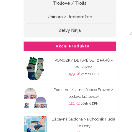
Trollové / Trolls
Unicorn / Jednorožec
Želvy Ninja
Akční Produkty
PONOŽKY DĚTSKÉ|SET 2 PÁRŮ -
vel. 23/24
199
Kč
včetně DPH
Podzimní / zimní čepice Frozen /
Ledové království
121
Kč
včetně DPH
Zábavná Šablona Na Chodník Hledá
Se Dory