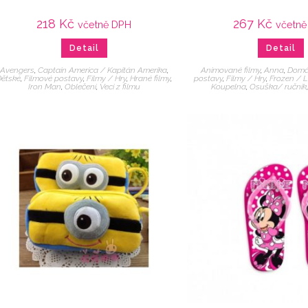
218
Kč
267
Kč
včetně DPH
včetně
Detail
Detail
Avengers
,
Captain America / Kapitán Amerika
,
Animované filmy
,
Anna
,
Domá
Dětské
,
Filmové postavy
,
Filmy / Hry
,
Hrané filmy
,
postavy
,
Filmy / Hry
,
Frozen / L
Iron Man
,
Oblečení
,
Veci z filmu
Koupelna
,
Osuška/ ručník