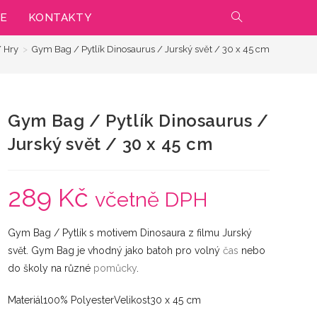
IE
KONTAKTY
PŘEPNOUT
/ Hry
>
Gym Bag / Pytlík Dinosaurus / Jurský svět / 30 x 45 cm
VYHLEDÁVÁNÍ
NA
Gym Bag / Pytlík Dinosaurus /
WEBU
Jurský svět / 30 x 45 cm
289
Kč
včetně DPH
Gym Bag / Pytlík s motivem Dinosaura z filmu Jurský
svět. Gym Bag je vhodný jako batoh pro volný
čas
nebo
do školy na různé
pomůcky
.
Materiál100% PolyesterVelikost30 x 45 cm