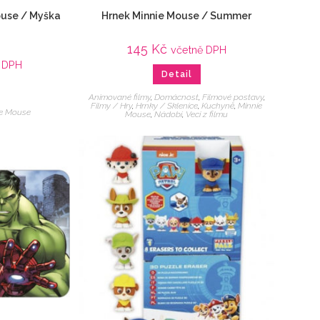
ouse / Myška
Hrnek Minnie Mouse / Summer
145
Kč
včetně DPH
 DPH
Detail
Animované filmy
,
Domácnost
,
Filmové postavy
,
Filmy / Hry
,
Hrnky / Sklenice
,
Kuchyně
,
Minnie
ie Mouse
Mouse
,
Nádobí
,
Veci z filmu