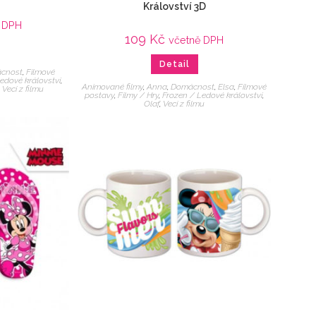
Království 3D
 DPH
109
Kč
včetně DPH
Detail
cnost
,
Filmové
edové království
,
Animované filmy
,
Anna
,
Domácnost
,
Elsa
,
Filmové
,
Veci z filmu
postavy
,
Filmy / Hry
,
Frozen / Ledové království
,
Olaf
,
Veci z filmu