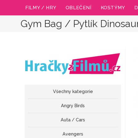
Přejít
FILMY / HRY
OBLEČENÍ
KOSTÝMY
D
k
obsahu
Gym Bag / Pytlík Dinosaur
Všechny kategorie
Angry Birds
Auta / Cars
Avengers