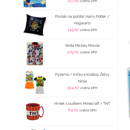
227
Kč
včetně DPH
Povlak na polštář Harry Potter /
Hogwarts
145
Kč
včetně DPH
F
Vesta Mickey Mouse
279
Kč
včetně DPH
Pyžamo / tričko a kraťasy Želvy
Ninja
304
Kč
včetně DPH
Hrnek s ouškem Minecraft / TNT
84
Kč
včetně DPH