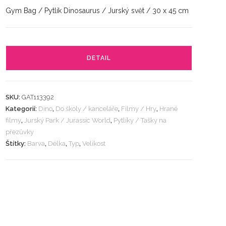
Gym Bag / Pytlík Dinosaurus / Jurský svět / 30 x 45 cm
DETAIL
SKU:
GAT113392
Kategorií:
Dino
,
Do školy / kanceláře
,
Filmy / Hry
,
Hrané
filmy
,
Jurský Park / Jurassic World
,
Pytlíky / Tašky na
přezůvky
Štítky:
Barva
,
Délka
,
Typ
,
Velikost