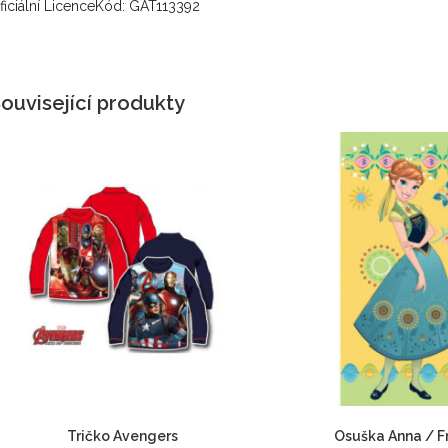
ficiální LicenceKód: GAT113392
ouvisející produkty
Tričko Avengers
Osuška Anna / F