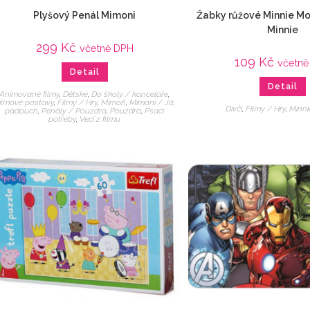
Plyšový Penál Mimoni
Žabky růžové Minnie M
Minnie
299
Kč
včetně DPH
109
Kč
včetně
Detail
Detail
Animované filmy
,
Dětské
,
Do školy / kanceláře
,
ilmové postavy
,
Filmy / Hry
,
Mimoň
,
Mimoni / Já,
Dívčí
,
Filmy / Hry
,
Minn
padouch
,
Penály / Pouzdra
,
Pouzdra
,
Psací
potřeby
,
Veci z filmu