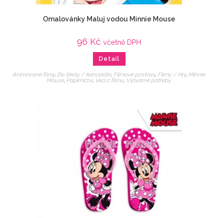
Omalovánky Maluj vodou Minnie Mouse
96
Kč
včetně DPH
Detail
Animované filmy
,
Do školy / kanceláře
,
Filmové postavy
,
Filmy / Hry
,
Minnie
Mouse
,
Papírnictví
,
Veci z filmu
,
Výtvarné potřeby