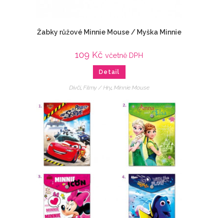
Žabky růžové Minnie Mouse / Myška Minnie
109
Kč
včetně DPH
Detail
Dívčí
,
Filmy / Hry
,
Minnie Mouse