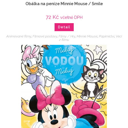
Obálka na peníze Minnie Mouse / Smile
72
Kč
včetně DPH
Detail
Animované filmy
,
Filmové postavy
,
Filmy / Hry
,
Minnie Mouse
,
Papírnictví
,
Veci
z filmu