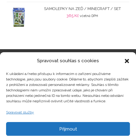
SAMOLEPKY NA ZEĎ / MINECRAFT / SET
365
Kč
včetně DPH
Spravovat souhlas s cookies
Kategorie produktů
K ukládání a/nebo přístupu k informacím o zařízení používáme
technologie, jako jsou soubory cookie. Děláme to, abychom zlepšili zážitek
z prohlížení a zobrazovali personalizované reklamy. Souhlas s těmito
technologiemi nám umožní zpracovávat údaje, jako je chování při
procházení nebo jedinečná ID na tomto webu. Nesouhlas nebo odvolání
Zajímavosti
souhlasu může nepříznivě ovlivnit určité vlastnosti a funkce.
Spravovat služby
Kontakty
Přijmout