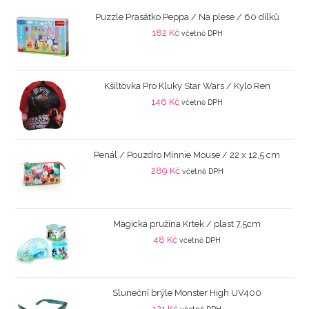
Puzzle Prasátko Peppa / Na plese / 60 dílků
182
Kč
včetně DPH
Kšiltovka Pro Kluky Star Wars / Kylo Ren
146
Kč
včetně DPH
Penál / Pouzdro Minnie Mouse / 22 x 12,5 cm
289
Kč
včetně DPH
Magická pružina Krtek / plast 7,5cm
48
Kč
včetně DPH
Sluneční brýle Monster High UV400
121
Kč