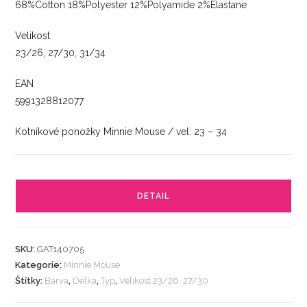
68%Cotton 18%Polyester 12%Polyamide 2%Elastane
Velikost
23/26, 27/30, 31/34
EAN
5991328812077
Kotníkové ponožky Minnie Mouse / vel: 23 – 34
DETAIL
SKU:
GAT140705
Kategorie:
Minnie Mouse
Štítky:
Barva
,
Délka
,
Typ
,
Velikost 23/26, 27/30