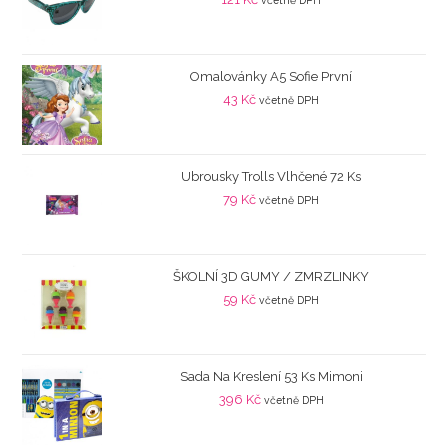
včetně DPH
Omalovánky A5 Sofie První
43
Kč
včetně DPH
Ubrousky Trolls Vlhčené 72 Ks
79
Kč
včetně DPH
ŠKOLNÍ 3D GUMY / ZMRZLINKY
59
Kč
včetně DPH
Sada Na Kreslení 53 Ks Mimoni
396
Kč
včetně DPH