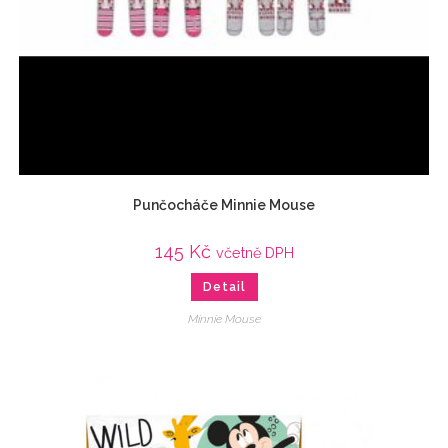
Punčocháče Minnie Mouse
145
Kč
včetně DPH
Detail
Minnie Mouse