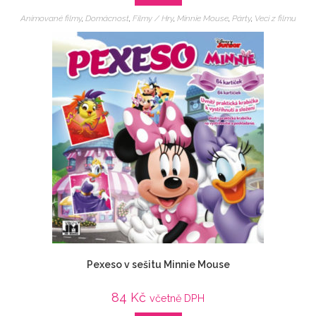
Animované filmy
,
Domácnost
,
Filmy / Hry
,
Minnie Mouse
,
Párty
,
Veci z filmu
Pexeso v sešitu Minnie Mouse
84
Kč
včetně DPH