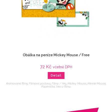
Obálka na peníze Mickey Mouse / Free
72
Kč
včetně DPH
Detail
Animované filmy
,
Filmové postavy
,
Filmy / Hry
,
Mickey Mouse
,
Minnie Mouse
,
Papírnictví
,
Veci z filmu