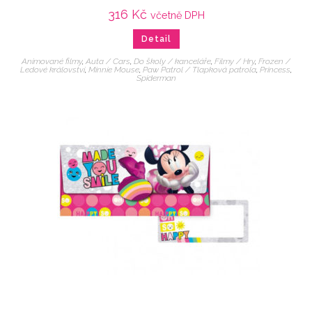
316
Kč
včetně DPH
Detail
Animované filmy
,
Auta / Cars
,
Do školy / kanceláře
,
Filmy / Hry
,
Frozen /
Ledové království
,
Minnie Mouse
,
Paw Patrol / Tlapková patrola
,
Princess
,
Spiderman