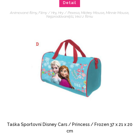
Detail
Animované filmy
,
Filmy / Hry
,
Hry / Pexesa
,
Mickey Mouse
,
Minnie Mouse
,
Nejprodávanější
,
Veci z filmu
Taška Sportovní Disney Cars / Princess / Frozen 37 x 21 x 20
cm