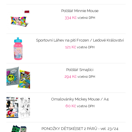
Polštář Minnie Mouse
334
Kč
včetně DPH
Sportovní Láhev na pití Frozen / Ledové Království
121
Kč
včetně DPH
Polštář Smajlíci
294
Kč
včetně DPH
Omalovánky Mickey Mouse / A4
60
Kč
včetně DPH
PONOŽKY DĚTSKÉ|SET 2 PÁRŮ - vel. 23/24