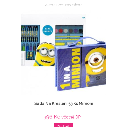
Auta / Cars
,
Veci z filmu
Sada Na Kreslení 53 Ks Mimoni
396
Kč
včetně DPH
Detail