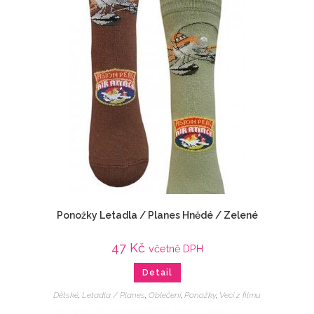
Ponožky Letadla / Planes Hnědé / Zelené
47
Kč
včetně DPH
Detail
Dětské
,
Letadla / Planes
,
Oblečení
,
Ponožky
,
Veci z filmu