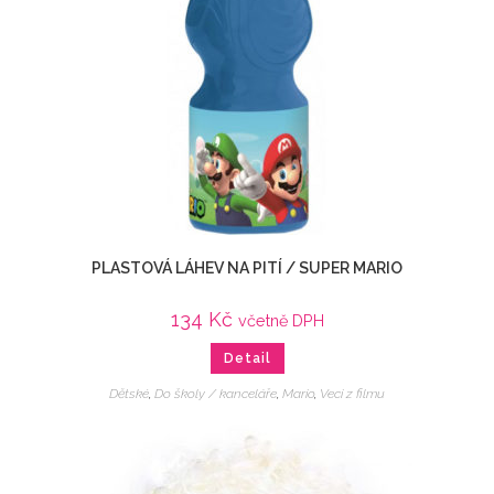
PLASTOVÁ LÁHEV NA PITÍ / SUPER MARIO
134
Kč
včetně DPH
Detail
Dětské
,
Do školy / kanceláře
,
Mario
,
Veci z filmu