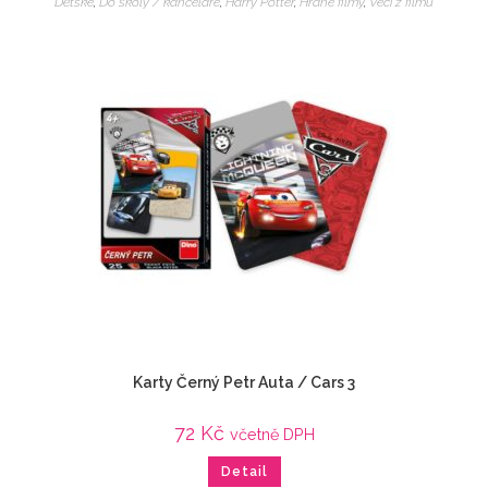
Dětské
,
Do školy / kanceláře
,
Harry Potter
,
Hrané filmy
,
Veci z filmu
Karty Černý Petr Auta / Cars 3
72
Kč
včetně DPH
Detail