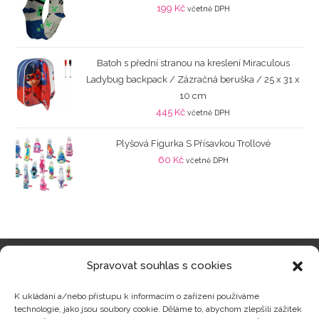
199
Kč
včetně DPH
Batoh s přední stranou na kreslení Miraculous
Ladybug backpack / Zázračná beruška / 25 x 31 x
10 cm
445
Kč
včetně DPH
Plyšová Figurka S Přísavkou Trollové
60
Kč
včetně DPH
Spravovat souhlas s cookies
Kategorie produktů
K ukládání a/nebo přístupu k informacím o zařízení používáme
technologie, jako jsou soubory cookie. Děláme to, abychom zlepšili zážitek