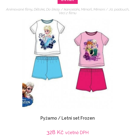
Animované filmy
,
Dětské
,
Do školy / kanceláře
,
Mimoň
,
Mimoni / Já, padouch
,
Veci z filmu
Pyžamo / Letní set Frozen
328
Kč
včetně DPH