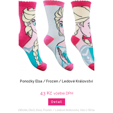
Ponožky Elsa / Frozen / Ledové Království
43
Kč
včetně DPH
Detail
Dětské
,
Dívčí
,
Elsa
,
Frozen / Ledové království
,
Veci z filmu