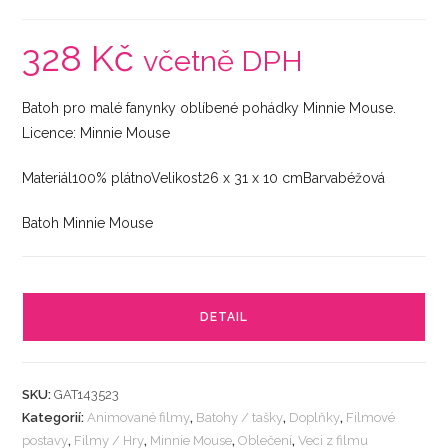
328
Kč
včetně DPH
Batoh pro malé fanynky oblíbené pohádky Minnie Mouse.
Licence: Minnie Mouse
Materiál100% plátnoVelikost26 x 31 x 10 cmBarvabéžová
Batoh Minnie Mouse
DETAIL
SKU:
GAT143523
Kategorií:
Animované filmy
,
Batohy / tašky
,
Doplňky
,
Filmové
postavy
,
Filmy / Hry
,
Minnie Mouse
,
Oblečení
,
Veci z filmu