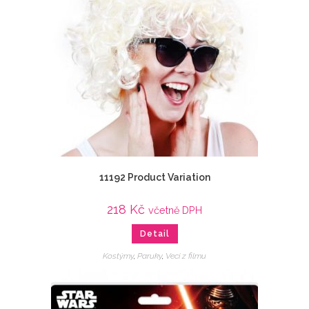
11192 Product Variation
218
Kč
včetně DPH
Detail
Kostýmy
,
Paruky
,
Veci z filmu