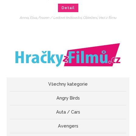
Detail
Anna
,
Elsa
,
Frozen / Ledové království
,
Oblečení
,
Veci z filmu
Všechny kategorie
Angry Birds
Auta / Cars
Avengers