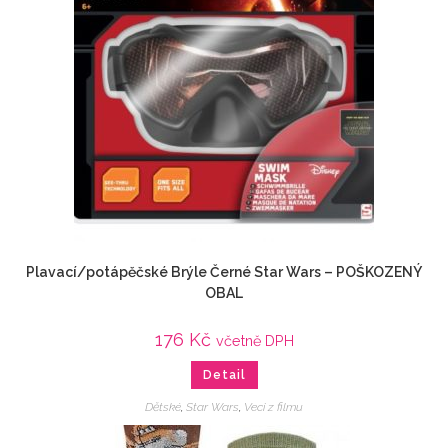
Plavací/potápěčské Brýle Černé Star Wars – POŠKOZENÝ
OBAL
176
Kč
včetně DPH
Detail
Dětské
,
Star Wars
,
Veci z filmu