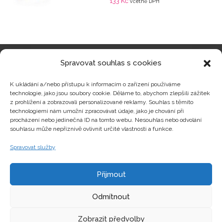
133
Kč
včetně DPH
Spravovat souhlas s cookies
Kategorie produktů
K ukládání a/nebo přístupu k informacím o zařízení používáme
technologie, jako jsou soubory cookie. Děláme to, abychom zlepšili zážitek
z prohlížení a zobrazovali personalizované reklamy. Souhlas s těmito
technologiemi nám umožní zpracovávat údaje, jako je chování při
procházení nebo jedinečná ID na tomto webu. Nesouhlas nebo odvolání
Zajímavosti
souhlasu může nepříznivě ovlivnit určité vlastnosti a funkce.
Spravovat služby
Kontakty
Přijmout
Odmítnout
Zobrazit předvolby
Copyright © hrackyzfilmu.cz Všechna práva vyhrazena.