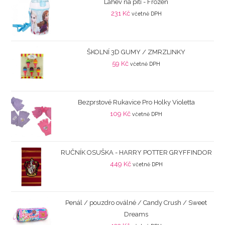
Láhev na pití - Frozen
231
Kč
včetně DPH
ŠKOLNÍ 3D GUMY / ZMRZLINKY
59
Kč
včetně DPH
Bezprstové Rukavice Pro Holky Violetta
109
Kč
včetně DPH
RUČNÍK OSUŠKA - HARRY POTTER GRYFFINDOR
449
Kč
včetně DPH
Penál / pouzdro oválné / Candy Crush / Sweet
Dreams