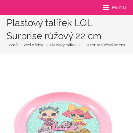
Přejít
MENU
k
obsahu
Plastový talířek LOL
Surprise růžový 22 cm
Domů
>
Veci z filmu
>
Plastový talířek LOL Surprise růžový 22 cm