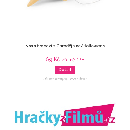
Nos s bradavicí Čarodějnice/Halloween
69
Kč
včetně DPH
Detail
Dětské
,
Kostýmy
,
Veci z filmu