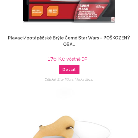
Plavací/potápěčské Brýle Černé Star Wars – POŠKOZENÝ
OBAL
176
Kč
včetně DPH
Detail
Dětské
,
Star Wars
,
Veci z filmu