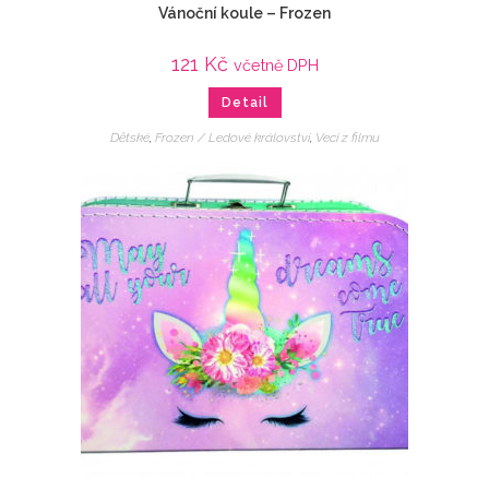
Vánoční koule – Frozen
121
Kč
včetně DPH
Detail
Dětské
,
Frozen / Ledové království
,
Veci z filmu