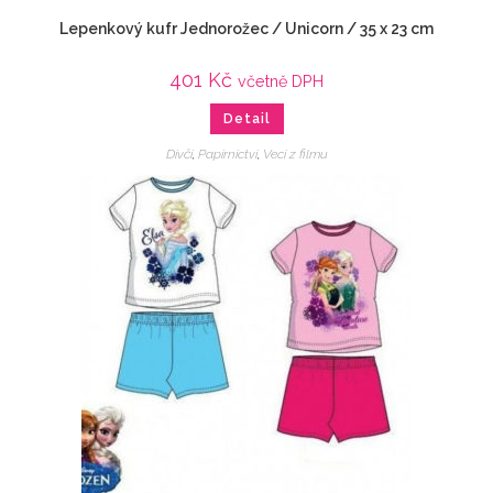
Lepenkový kufr Jednorožec / Unicorn / 35 x 23 cm
401
Kč
včetně DPH
Detail
Dívčí
,
Papírnictví
,
Veci z filmu