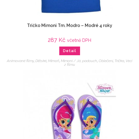
Tričko Mimoni Tm. Modro – Modré 4 roky
287
Kč
včetně DPH
Detail
Animované filmy
,
Dětské
,
Mimoň
,
Mimoni / Já, padouch
,
Oblečení
,
Trička
,
Veci
z filmu