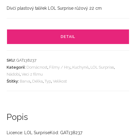
Dívčí plastový talířek LOL Surprise růžový 22 cm
DETAIL
SKU:
GAT138237
Kategorií:
Domácnost
,
Filmy / Hry
,
Kuchyně
,
LOL Surprise
,
Nádobí
,
Veci z filmu
Štítky:
Barva
,
Délka
,
Typ
,
Velikost
Popis
Licence: LOL SurpriseKód: GAT138237