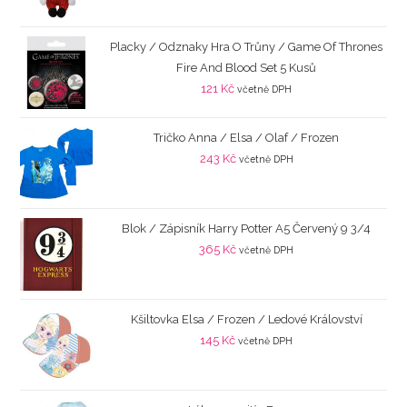
Placky / Odznaky Hra O Trůny / Game Of Thrones
Fire And Blood Set 5 Kusů
121
Kč
včetně DPH
Tričko Anna / Elsa / Olaf / Frozen
243
Kč
včetně DPH
Blok / Zápisník Harry Potter A5 Červený 9 3/4
365
Kč
včetně DPH
Kšiltovka Elsa / Frozen / Ledové Království
145
Kč
včetně DPH