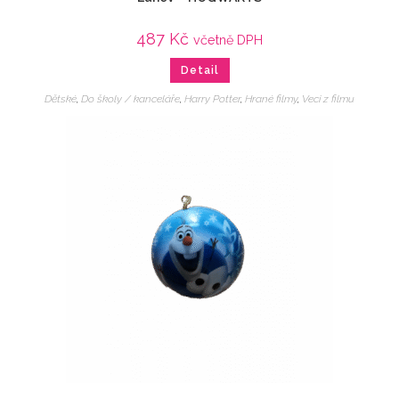
487
Kč
včetně DPH
Detail
Dětské
,
Do školy / kanceláře
,
Harry Potter
,
Hrané filmy
,
Veci z filmu