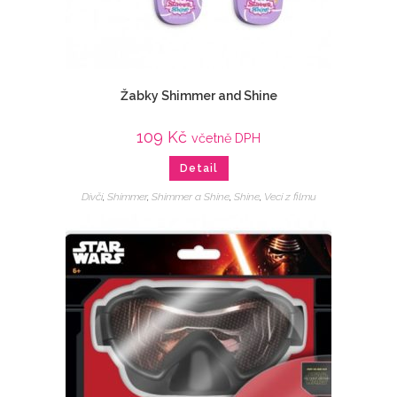
Žabky Shimmer and Shine
109
Kč
včetně DPH
Detail
Dívčí
,
Shimmer
,
Shimmer a Shine
,
Shine
,
Veci z filmu