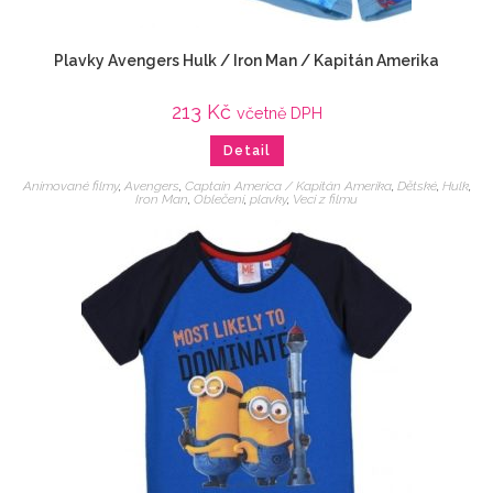
Plavky Avengers Hulk / Iron Man / Kapitán Amerika
213
Kč
včetně DPH
Detail
Animované filmy
,
Avengers
,
Captain America / Kapitán Amerika
,
Dětské
,
Hulk
,
Iron Man
,
Oblečení
,
plavky
,
Veci z filmu