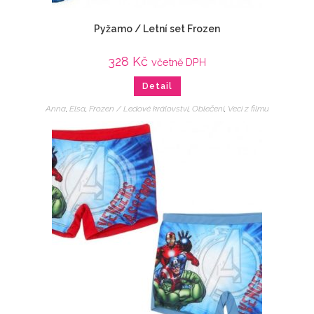
Pyžamo / Letní set Frozen
328
Kč
včetně DPH
Detail
Anna
,
Elsa
,
Frozen / Ledové království
,
Oblečení
,
Veci z filmu