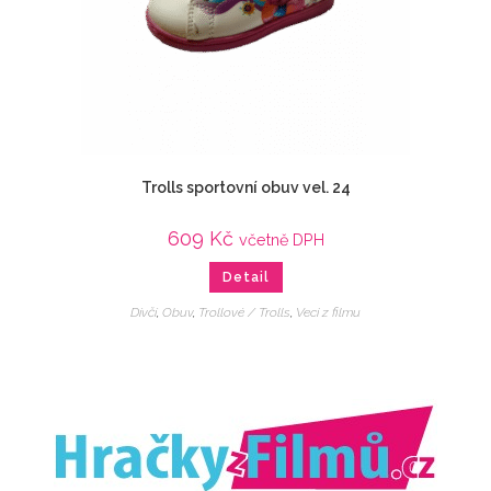
Trolls sportovní obuv vel. 24
609
Kč
včetně DPH
Detail
Dívčí
,
Obuv
,
Trollové / Trolls
,
Veci z filmu