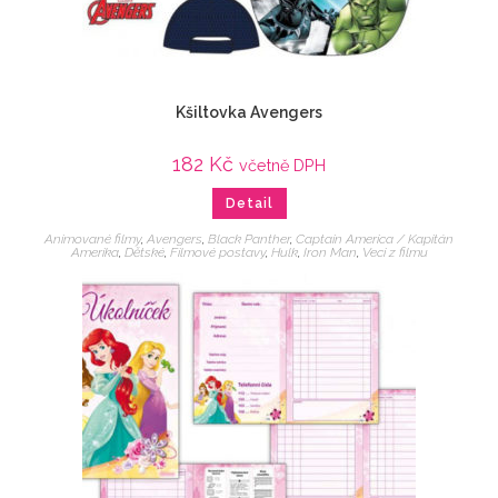
Kšiltovka Avengers
182
Kč
včetně DPH
Detail
Animované filmy
,
Avengers
,
Black Panther
,
Captain America / Kapitán
Amerika
,
Dětské
,
Filmové postavy
,
Hulk
,
Iron Man
,
Veci z filmu