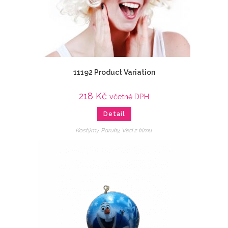
11192 Product Variation
218
Kč
včetně DPH
Detail
Kostýmy
,
Paruky
,
Veci z filmu