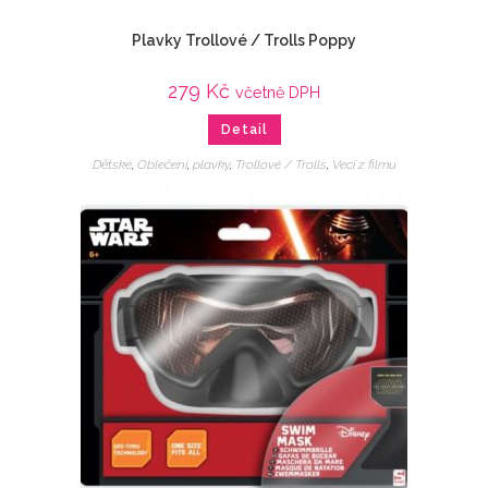
Plavky Trollové / Trolls Poppy
279
Kč
včetně DPH
Detail
Dětské
,
Oblečení
,
plavky
,
Trollové / Trolls
,
Veci z filmu