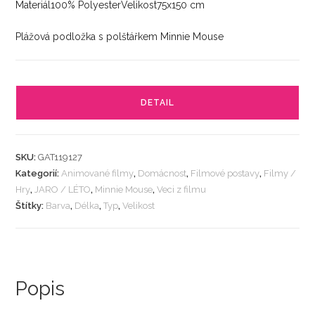
Materiál100% PolyesterVelikost75x150 cm
Plážová podložka s polštářkem Minnie Mouse
DETAIL
SKU:
GAT119127
Kategorií:
Animované filmy
,
Domácnost
,
Filmové postavy
,
Filmy /
Hry
,
JARO / LÉTO
,
Minnie Mouse
,
Veci z filmu
Štítky:
Barva
,
Délka
,
Typ
,
Velikost
Popis