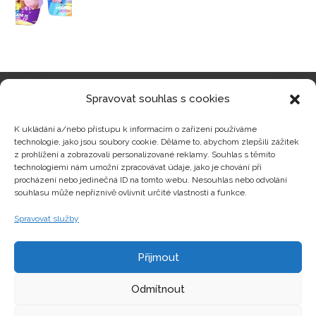
Spravovat souhlas s cookies
Kategorie produktů
K ukládání a/nebo přístupu k informacím o zařízení používáme
technologie, jako jsou soubory cookie. Děláme to, abychom zlepšili zážitek
z prohlížení a zobrazovali personalizované reklamy. Souhlas s těmito
technologiemi nám umožní zpracovávat údaje, jako je chování při
procházení nebo jedinečná ID na tomto webu. Nesouhlas nebo odvolání
Zajímavosti
souhlasu může nepříznivě ovlivnit určité vlastnosti a funkce.
Spravovat služby
Kontakty
Přijmout
Odmítnout