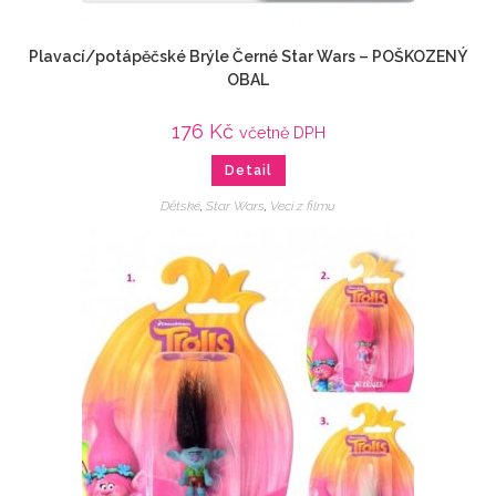
Plavací/potápěčské Brýle Černé Star Wars – POŠKOZENÝ
OBAL
176
Kč
včetně DPH
Detail
Dětské
,
Star Wars
,
Veci z filmu