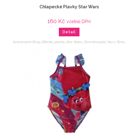
Chlapecké Plavky Star Wars
160
Kč
včetně DPH
Detail
Animované filmy
,
Dětské
,
plavky
,
Star Wars
,
Stormtrooper
,
Veci z filmu