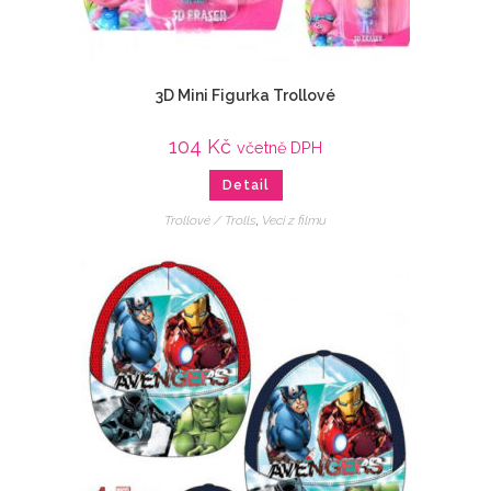
3D Mini Figurka Trollové
104
Kč
včetně DPH
Detail
Trollové / Trolls
,
Veci z filmu