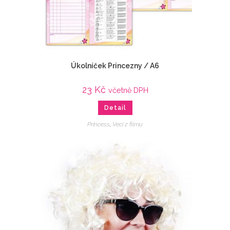
Úkolníček Princezny / A6
23
Kč
včetně DPH
Detail
Princess
,
Veci z filmu