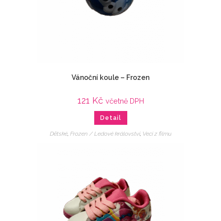
Vánoční koule – Frozen
121
Kč
včetně DPH
Detail
Dětské
,
Frozen / Ledové království
,
Veci z filmu