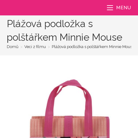
Přejít
MENU
k
obsahu
Plážová podložka s
polštářkem Minnie Mouse
Domů
>
Veci z filmu
>
Plážová podložka s polštářkem Minnie Mouse