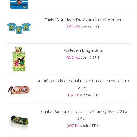
Tričko S Krátkým Rukávem Modré Mimoni
160
Kč
včetně DPH
Povlečení Bing a Sula
560
Kč
včetně DPH
Kulaté pouzdro / penál na zip Emoji / Smajlíci 21 x
8 cm
157
Kč
včetně DPH
Penál / Pouzdro Dinosaurus / Jurský Svět / 21 x
6,5 cm
307
Kč
včetně DPH