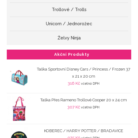
Trollové / Trolls
Unicorn / Jednorožec
Želvy Ninja
Akční Produkty
Taška Sportovní Disney Cars / Princess / Frozen 37
x 21 x 20 cm
316
Kč
včetně DPH
Taška Přes Rameno Trollové Cooper 20 x 24 cm
307
Kč
včetně DPH
KOBEREC / HARRY POTTER / BRADAVICE
975
Kč