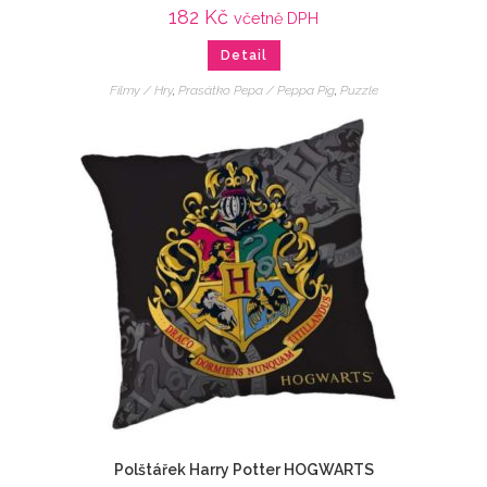
182
Kč
včetně DPH
Detail
Filmy / Hry
,
Prasátko Pepa / Peppa Pig
,
Puzzle
Polštářek Harry Potter HOGWARTS