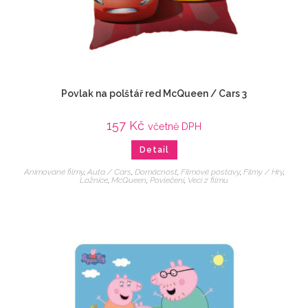
Povlak na polštář red McQueen / Cars 3
157
Kč
včetně DPH
Detail
Animované filmy
,
Auta / Cars
,
Domácnost
,
Filmové postavy
,
Filmy / Hry
,
Ložnice
,
McQueen
,
Povlečení
,
Veci z filmu