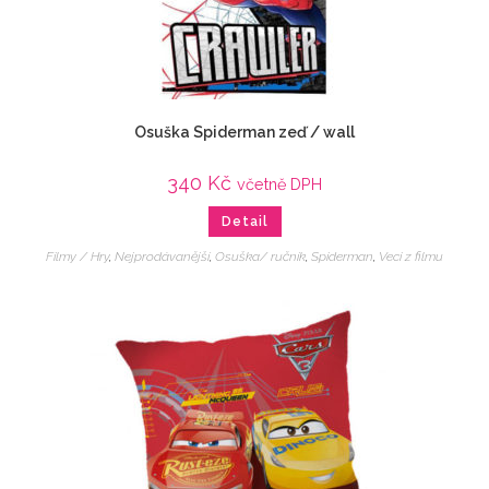
Osuška Spiderman zeď / wall
340
Kč
včetně DPH
Detail
Filmy / Hry
,
Nejprodávanější
,
Osuška/ ručník
,
Spiderman
,
Veci z filmu