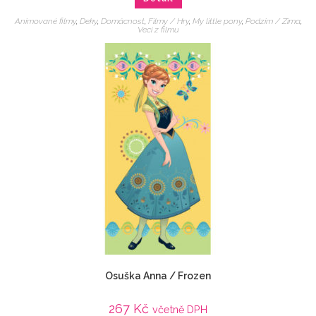
Animované filmy
,
Deky
,
Domácnost
,
Filmy / Hry
,
My little pony
,
Podzim / Zima
,
Veci z filmu
Osuška Anna / Frozen
267
Kč
včetně DPH