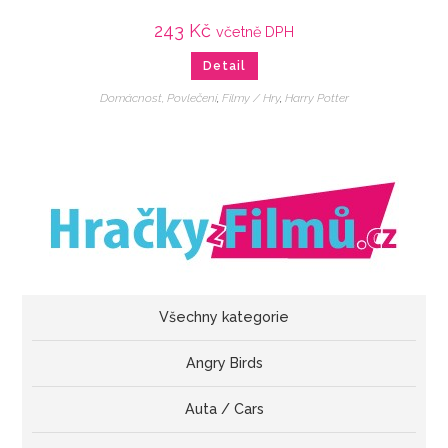
243
Kč
včetně DPH
Detail
Domácnost, Povlečení
,
Filmy / Hry
,
Harry Potter
Všechny kategorie
Angry Birds
Auta / Cars