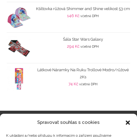
Kšiltovka růžová Shimmer and Shine velikost 53 cm
146
Kč
včetně DPH
Šála Star Wars Galaxy
294
Kč
včetně DPH
Látkové Náramky Na Ruku Trollové Modro/růžové
2Ks
74
Kč
včetně DPH
Spravovat souhlas s cookies
Kategorie produktů
K ukládání a/nebo přístupu k informacím o zařízení používáme