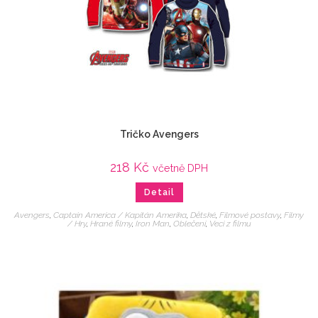
Tričko Avengers
218
Kč
včetně DPH
Detail
Avengers
,
Captain America / Kapitán Amerika
,
Dětské
,
Filmové postavy
,
Filmy
/ Hry
,
Hrané filmy
,
Iron Man
,
Oblečení
,
Veci z filmu