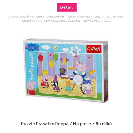
Detail
Animované filmy
,
Anna
,
Domácnost
,
Filmové postavy
,
Filmy / Hry
,
Frozen /
Ledové království
,
Koupelna
,
Osuška/ ručník
,
Veci z filmu
Puzzle Prasátko Peppa / Na plese / 60 dílků