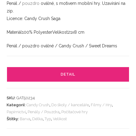
Penál /
pouzdro
oválné, s motivem mobilní hry. Uzavírání na
zip.
Licence: Candy Crush Saga
Materiál100% PolyesterVelikost21x8 cm
Penál / pouzdro oválné / Candy Crush / Sweet Dreams
DETAIL
SKU:
GAT50234
Kategorií:
Candy Crush
,
Do školy / kanceláře
,
Filmy / Hry
,
Papírnictví
,
Penály / Pouzdra
,
Počítačové hry
Štítky:
Barva
,
Délka
,
Typ
,
Velikost