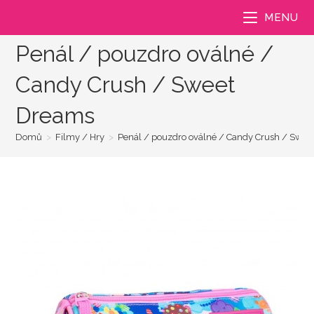
Přejít
MENU
k
obsahu
Penál / pouzdro oválné /
Candy Crush / Sweet
Dreams
Domů
>
Filmy / Hry
>
Penál / pouzdro oválné / Candy Crush / Swe