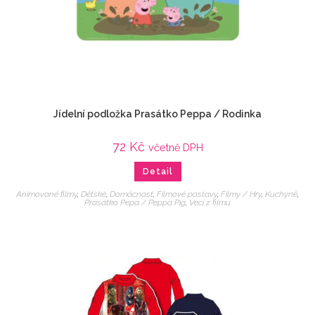
Jídelní podložka Prasátko Peppa / Rodinka
72
Kč
včetně DPH
Detail
Animované filmy
,
Dětské
,
Domácnost
,
Filmové postavy
,
Filmy / Hry
,
Kuchyně
,
Prasátko Pepa / Peppa Pig
,
Veci z filmu