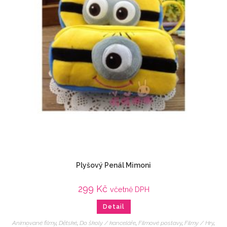
Plyšový Penál Mimoni
299
Kč
včetně DPH
Detail
Animované filmy
,
Dětské
,
Do školy / kanceláře
,
Filmové postavy
,
Filmy / Hry
,