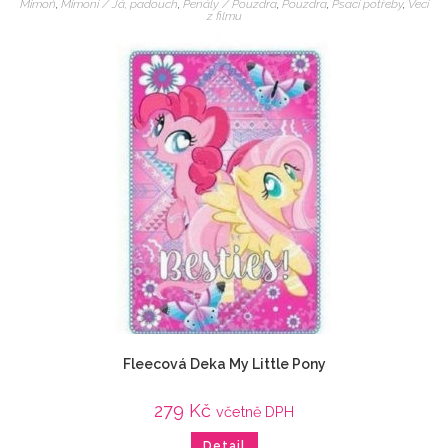
Mimoň
,
Mimoni / Já, padouch
,
Penály / Pouzdra
,
Pouzdra
,
Psací potřeby
,
Veci
z filmu
Fleecová Deka My Little Pony
279
Kč
včetně DPH
Detail