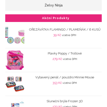
Želvy Ninja
Akční Produkty
OŘEZÁVÁTKA FLAMINGO / PLAMEŇÁK / 6 KUSŮ
39
Kč
včetně DPH
Plavky Poppy / Trollové
279
Kč
včetně DPH
Vybavený penál / pouzdro Minnie Mouse
353
Kč
včetně DPH
Sluneční brýle Frozen 3D
170
Kč
včetně DPH