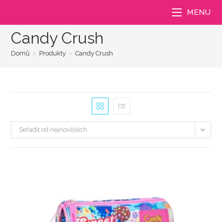
Přejít
MENU
k
obsahu
Candy Crush
Domů
>
Produkty
>
Candy Crush
Seřadit od nejnovějších