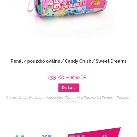
Penál / pouzdro oválné / Candy Crush / Sweet Dreams
133
Kč
včetně DPH
Detail
Candy Crush
,
Do školy / kanceláře
,
Filmy / Hry
,
Papírnictví
,
Penály / Pouzdra
,
Počítačové hry