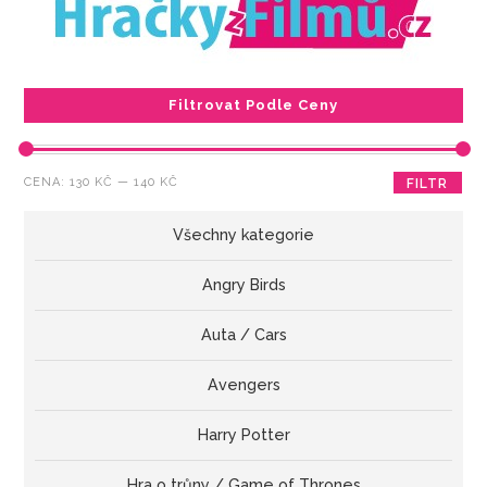
Filtrovat Podle Ceny
Minimální
Maximální
CENA:
130 KČ
—
140 KČ
FILTR
cena
cena
Všechny kategorie
Angry Birds
Auta / Cars
Avengers
Harry Potter
Hra o trůny / Game of Thrones