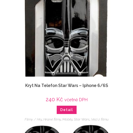
Kryt Na Telefon Star Wars – Iphone 6/6S
240
Kč
včetně DPH
Detail
Filmy / Hry
,
Hrané filmy
,
Mobily
,
Star Wars
,
Veci z filmu