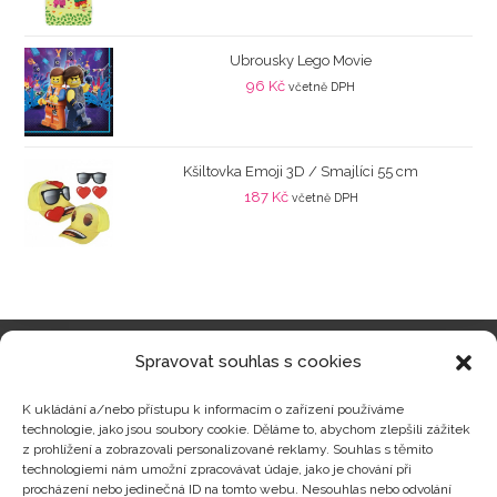
Ubrousky Lego Movie
96
Kč
včetně DPH
Kšiltovka Emoji 3D / Smajlíci 55 cm
187
Kč
včetně DPH
Spravovat souhlas s cookies
Kategorie produktů
K ukládání a/nebo přístupu k informacím o zařízení používáme
technologie, jako jsou soubory cookie. Děláme to, abychom zlepšili zážitek
z prohlížení a zobrazovali personalizované reklamy. Souhlas s těmito
technologiemi nám umožní zpracovávat údaje, jako je chování při
procházení nebo jedinečná ID na tomto webu. Nesouhlas nebo odvolání
Zajímavosti