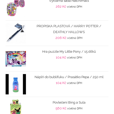
Výtvarná sada Hatchimals
262
Kč
včetně DPH
PROPISKA PLASTOVÁ / HARRY POTTER /
DEATHLY HALLOWS
206
Kč
včetně DPH
Hra puzzle My Little Pony / 15 dílků
104
Kč
včetně DPH
Náplň do bublifuku / Prasátko Pepa / 250 ml
104
Kč
včetně DPH
Povlečení Bing a Sula
560
Kč
včetně DPH