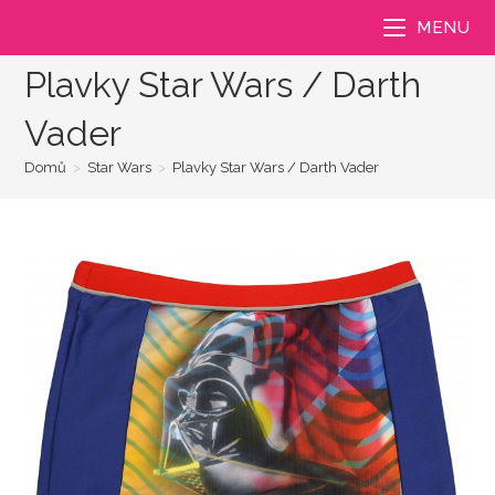
Přejít
MENU
k
obsahu
Plavky Star Wars / Darth
Vader
Domů
>
Star Wars
>
Plavky Star Wars / Darth Vader