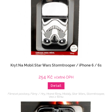
Kryt Na Mobil Star Wars Stormtrooper / iPhone 6 / 6s
254
Kč
včetně DPH
Detail
Filmové postavy
,
Filmy / Hry
,
Hrané filmy
,
Mobily
,
Star Wars
,
Stormtrooper
,
Veci z filmu