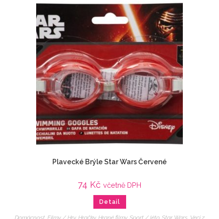
Plavecké Brýle Star Wars Červené
74
Kč
včetně DPH
Detail
Domácnost
,
Filmy / Hry
,
Hračky
,
Hrané filmy
,
Sport / léto
,
Star Wars
,
Veci z