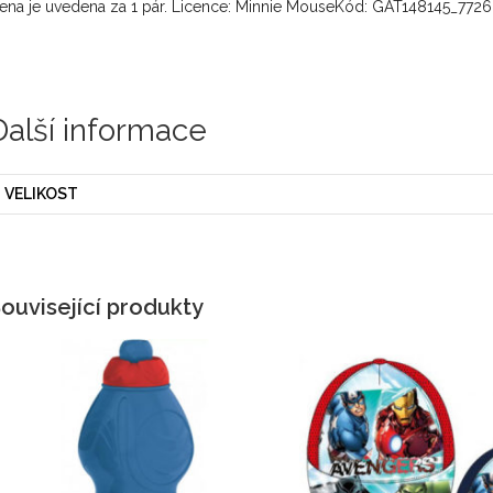
ena je uvedena za 1 pár. Licence: Minnie MouseKód: GAT148145_772
Další informace
VELIKOST
ouvisející produkty