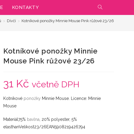
IE
KONTAKTY
PŘEPNOUT
ů
>
Dívčí
>
Kotníkové ponožky Minnie Mouse Pink růžové 23/26
VYHLEDÁVÁNÍ
NA
Kotníkové ponožky Minnie
WEBU
Mouse Pink růžové 23/26
31
Kč
včetně DPH
Kotníkové
ponožky
Minnie Mouse. Licence: Minnie
Mouse
Materiál75%
bavlna
, 20% polyester, 5%
elasthanVelikost23/26EAN5908219426794