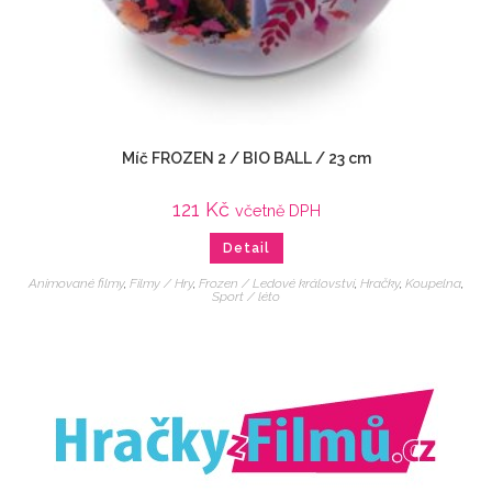
Míč FROZEN 2 / BIO BALL / 23 cm
121
Kč
včetně DPH
Detail
Animované filmy
,
Filmy / Hry
,
Frozen / Ledové království
,
Hračky
,
Koupelna
,
Sport / léto