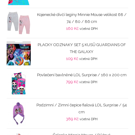
Kojenecké dívčí legíny Minnie Mouse velikost 68 /
74 / 80 / 86 cm
160
Kč
včetně DPH
PLACKY ODZNAKY SET 5 KUSŮ GUARDIANS OF
THE GALAXY
109
Kč
včetně DPH
Povlečení bavlněné LOL Surprise / 160 x 200 cm
799
Kč
včetně DPH
Podzimní / Zimní čepice fialová LOL Surprise / 54
cm
389
Kč
včetně DPH