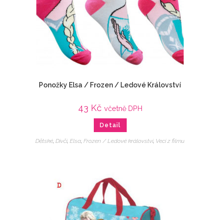
Ponožky Elsa / Frozen / Ledové Království
43
Kč
včetně DPH
Detail
Dětské
,
Dívčí
,
Elsa
,
Frozen / Ledové království
,
Veci z filmu