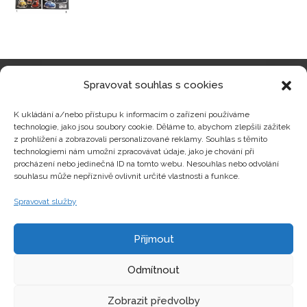
Spravovat souhlas s cookies
Kategorie produktů
K ukládání a/nebo přístupu k informacím o zařízení používáme
technologie, jako jsou soubory cookie. Děláme to, abychom zlepšili zážitek
z prohlížení a zobrazovali personalizované reklamy. Souhlas s těmito
technologiemi nám umožní zpracovávat údaje, jako je chování při
procházení nebo jedinečná ID na tomto webu. Nesouhlas nebo odvolání
Zajímavosti
souhlasu může nepříznivě ovlivnit určité vlastnosti a funkce.
Spravovat služby
Kontakty
Přijmout
Odmítnout
Zobrazit předvolby
Copyright © hrackyzfilmu.cz Všechna práva vyhrazena.