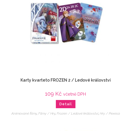
Karty kvarteto FROZEN 2 / Ledové království
109
Kč
včetně DPH
Detail
Animované filmy
,
Filmy / Hry
,
Frozen / Ledové království
,
Hry / Pexesa