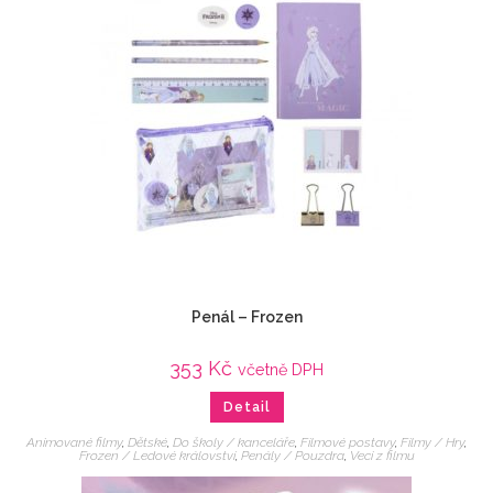
Penál – Frozen
353
Kč
včetně DPH
Detail
Animované filmy
,
Dětské
,
Do školy / kanceláře
,
Filmové postavy
,
Filmy / Hry
,
Frozen / Ledové království
,
Penály / Pouzdra
,
Veci z filmu