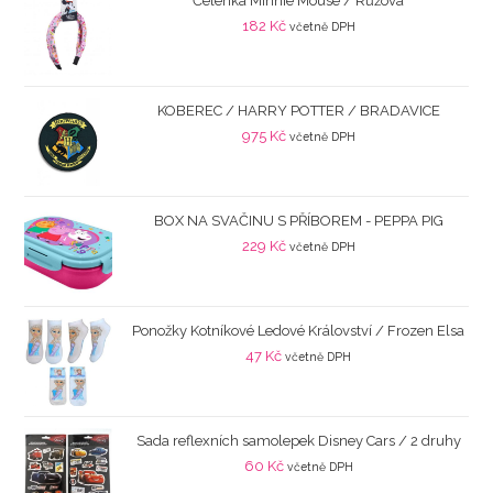
Čelenka Minnie Mouse / Růžová
182
Kč
včetně DPH
KOBEREC / HARRY POTTER / BRADAVICE
975
Kč
včetně DPH
BOX NA SVAČINU S PŘÍBOREM - PEPPA PIG
229
Kč
včetně DPH
Ponožky Kotníkové Ledové Království / Frozen Elsa
47
Kč
včetně DPH
Sada reflexních samolepek Disney Cars / 2 druhy
60
Kč
včetně DPH