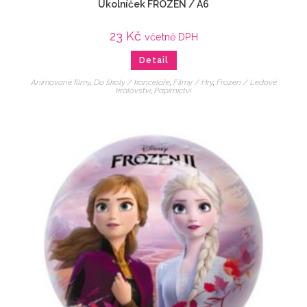
Úkolníček FROZEN / A6
23
Kč
včetně DPH
Detail
Animované filmy
,
Do školy / kanceláře
,
Filmy / Hry
,
Frozen / Ledové
království
,
Papírnictví