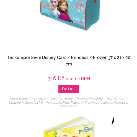
Taška Sportovní Disney Cars / Princess / Frozen 37 x 21 x 20
cm
316
Kč
včetně DPH
Detail
Animované filmy
,
Auta / Cars
,
Do školy / kanceláře
,
Filmy / Hry
,
Frozen /
Ledové království
,
Minnie Mouse
,
Paw Patrol / Tlapková patrola
,
Princess
,
Spiderman