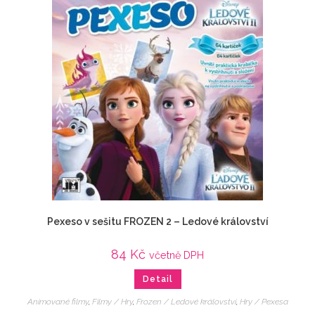
Pexeso v sešitu FROZEN 2 – Ledové království
84
Kč
včetně DPH
Detail
Animované filmy
,
Filmy / Hry
,
Frozen / Ledové království
,
Hry / Pexesa