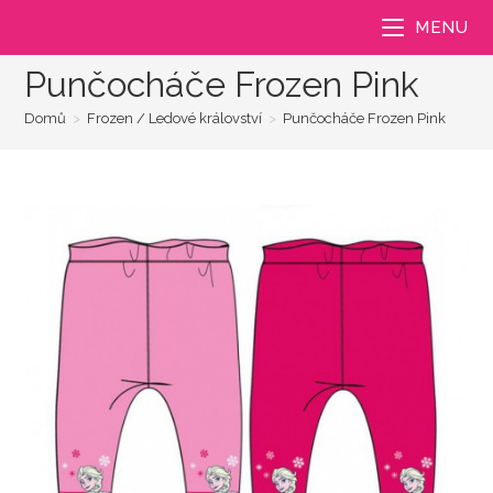
Přejít
MENU
k
obsahu
Punčocháče Frozen Pink
Domů
>
Frozen / Ledové království
>
Punčocháče Frozen Pink