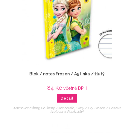
Blok / notes Frozen / A5 linka / žlutý
84
Kč
včetně DPH
Detail
Animované filmy
,
Do školy / kanceláře
,
Filmy / Hry
,
Frozen / Ledové
království
,
Papírnictví