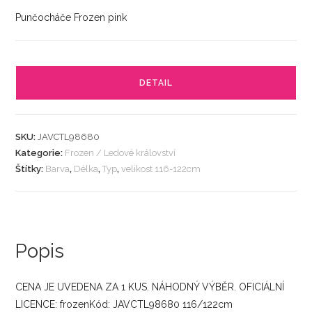
Punčocháče Frozen pink
DETAIL
SKU:
JAVCTL98680
Kategorie:
Frozen / Ledové království
Štítky:
Barva
,
Délka
,
Typ
,
velikost 116-122cm
Popis
CENA JE UVEDENA ZA 1 KUS. NÁHODNÝ VÝBĚR. OFICIÁLNÍ
LICENCE: frozenKód: JAVCTL98680 116/122cm