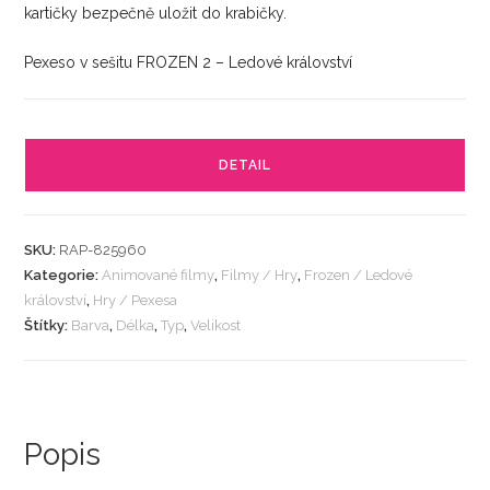
kartičky bezpečně uložit do krabičky.
Pexeso v sešitu FROZEN 2 – Ledové království
DETAIL
SKU:
RAP-825960
Kategorie:
Animované filmy
,
Filmy / Hry
,
Frozen / Ledové
království
,
Hry / Pexesa
Štítky:
Barva
,
Délka
,
Typ
,
Velikost
Popis