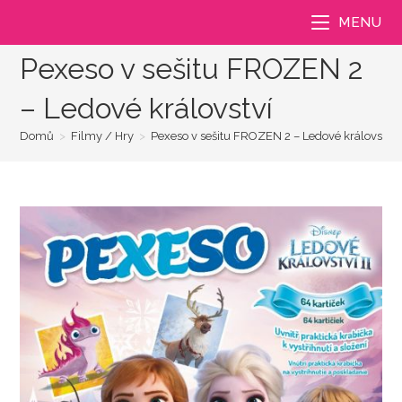
Přejít
MENU
k
obsahu
Pexeso v sešitu FROZEN 2
– Ledové království
Domů
>
Filmy / Hry
>
Pexeso v sešitu FROZEN 2 – Ledové království