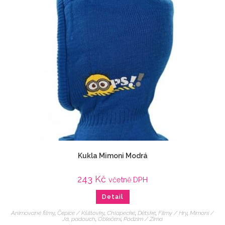
Kukla Mimoni Modrá
243
Kč
včetně DPH
Detail
Animované filmy
,
Čepice / Kšiltovky
,
Chlapecké
,
Dětské
,
Filmy / Hry
,
Mimoni /
Já, padouch
,
Oblečení
,
Podzim / Zima