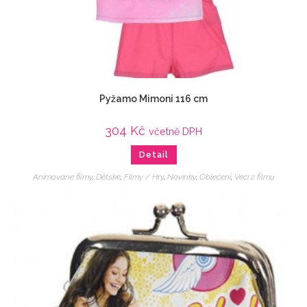
Pyžamo Mimoni 116 cm
304
Kč
včetně DPH
Detail
Animované filmy
,
Dětské
,
Filmy / Hry
,
Novinky
,
Oblečení
,
Veci z filmu