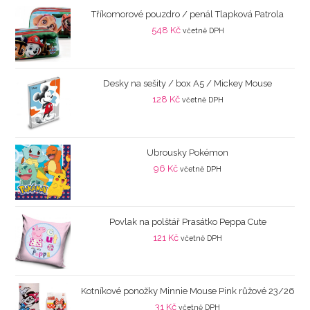
Tříkomorové pouzdro / penál Tlapková Patrola
548
Kč
včetně DPH
Desky na sešity / box A5 / Mickey Mouse
128
Kč
včetně DPH
Ubrousky Pokémon
96
Kč
včetně DPH
Povlak na polštář Prasátko Peppa Cute
121
Kč
včetně DPH
Kotníkové ponožky Minnie Mouse Pink růžové 23/26
31
Kč
včetně DPH