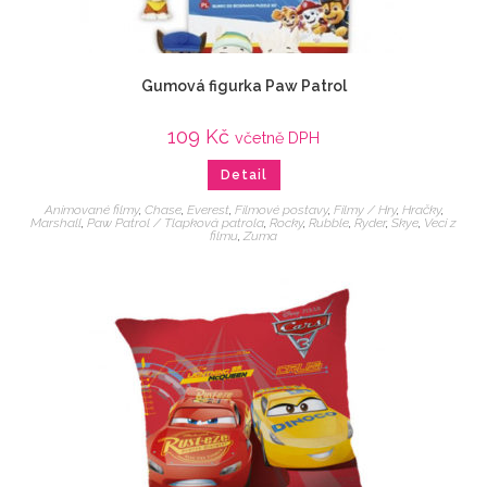
Gumová figurka Paw Patrol
109
Kč
včetně DPH
Detail
Animované filmy
,
Chase
,
Everest
,
Filmové postavy
,
Filmy / Hry
,
Hračky
,
Marshall
,
Paw Patrol / Tlapková patrola
,
Rocky
,
Rubble
,
Ryder
,
Skye
,
Veci z
filmu
,
Zuma