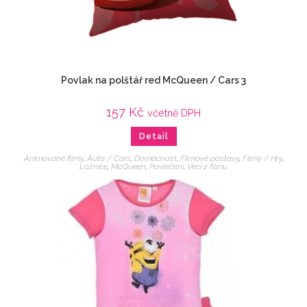
Povlak na polštář red McQueen / Cars 3
157
Kč
včetně DPH
Detail
Animované filmy
,
Auta / Cars
,
Domácnost
,
Filmové postavy
,
Filmy / Hry
,
Ložnice
,
McQueen
,
Povlečení
,
Veci z filmu