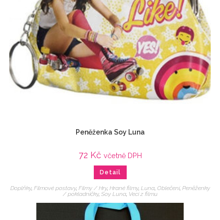
Peněženka Soy Luna
72
Kč
včetně DPH
Detail
Doplňky
,
Filmové postavy
,
Filmy / Hry
,
Hrané filmy
,
Luna
,
Oblečení
,
Peněženky
/ pokladničky
,
Soy Luna
,
Veci z filmu