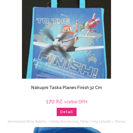
Nákupní Taška Planes Finish 32 Cm
170
Kč
včetně DPH
Detail
Animované filmy
,
Batohy / tašky
,
Domácnost
,
Filmy / Hry
,
Letadla / Planes