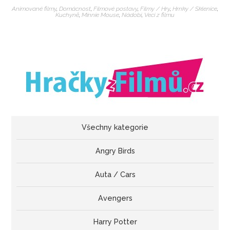
Animované filmy
,
Domácnost
,
Filmové postavy
,
Filmy / Hry
,
Hrnky / Sklenice
,
Kuchyně
,
Minnie Mouse
,
Nádobí
,
Veci z filmu
Všechny kategorie
Angry Birds
Auta / Cars
Avengers
Harry Potter