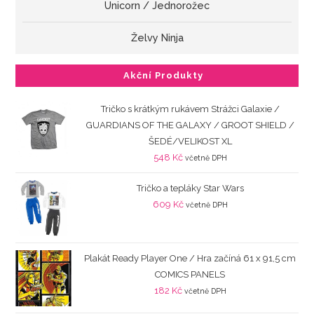
Unicorn / Jednorožec
Želvy Ninja
Akční Produkty
Tričko s krátkým rukávem Strážci Galaxie /
GUARDIANS OF THE GALAXY / GROOT SHIELD /
ŠEDÉ/VELIKOST XL
548
Kč
včetně DPH
Tričko a tepláky Star Wars
609
Kč
včetně DPH
Plakát Ready Player One / Hra začíná 61 x 91,5 cm
COMICS PANELS
182
Kč
včetně DPH