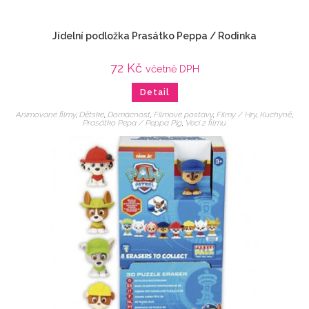
Jídelní podložka Prasátko Peppa / Rodinka
72
Kč
včetně DPH
Detail
Animované filmy
,
Dětské
,
Domácnost
,
Filmové postavy
,
Filmy / Hry
,
Kuchyně
,
Prasátko Pepa / Peppa Pig
,
Veci z filmu