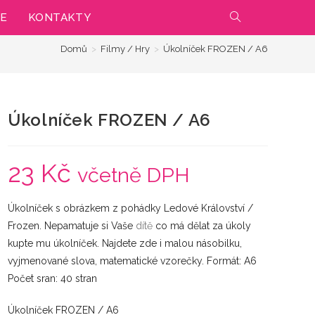
IE
KONTAKTY
PŘEPNOUT
Domů
>
Filmy / Hry
>
Úkolníček FROZEN / A6
VYHLEDÁVÁNÍ
NA
Úkolníček FROZEN / A6
WEBU
23
Kč
včetně DPH
Úkolníček s obrázkem z pohádky Ledové Království /
Frozen. Nepamatuje si Vaše
dítě
co má dělat za úkoly
kupte mu úkolníček. Najdete zde i malou násobilku,
vyjmenované slova, matematické vzorečky. Formát: A6
Počet sran: 40 stran
Úkolníček FROZEN / A6