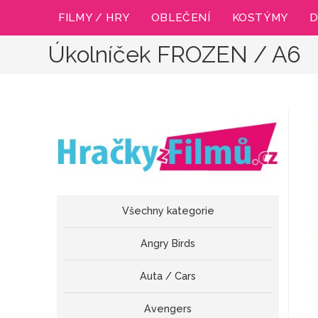
Přejít
FILMY / HRY
OBLEČENÍ
KOSTÝMY
D
k
obsahu
Úkolníček FROZEN / A6
Všechny kategorie
Angry Birds
Auta / Cars
Avengers