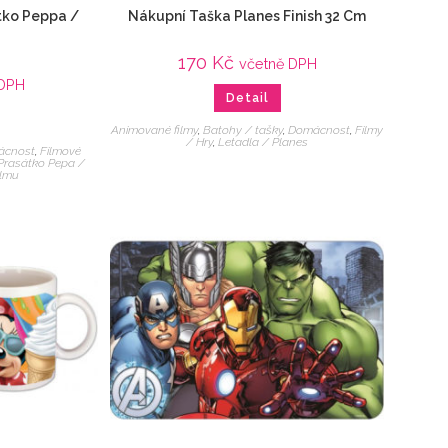
átko Peppa /
Nákupní Taška Planes Finish 32 Cm
170
Kč
včetně DPH
 DPH
Detail
Animované filmy
,
Batohy / tašky
,
Domácnost
,
Filmy
/ Hry
,
Letadla / Planes
ácnost
,
Filmové
Prasátko Pepa /
ilmu