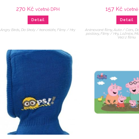
270
Kč
157
Kč
včetně DPH
včetně
Detail
Detail
Angry Birds
,
Do školy / kanceláře
,
Filmy / Hry
Animované filmy
,
Auta / Cars
,
D
postavy
,
Filmy / Hry
,
Ložnice
,
Mc
Veci z filmu