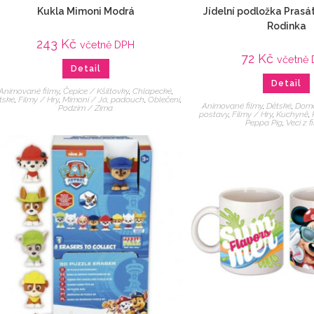
Kukla Mimoni Modrá
Jídelní podložka Pras
Rodinka
243
Kč
včetně DPH
72
Kč
včetně
Detail
Detail
Animované filmy
,
Čepice / Kšiltovky
,
Chlapecké
,
tské
,
Filmy / Hry
,
Mimoni / Já, padouch
,
Oblečení
,
Animované filmy
,
Dětské
,
Dom
Podzim / Zima
postavy
,
Filmy / Hry
,
Kuchyně
,
Peppa Pig
,
Veci z f