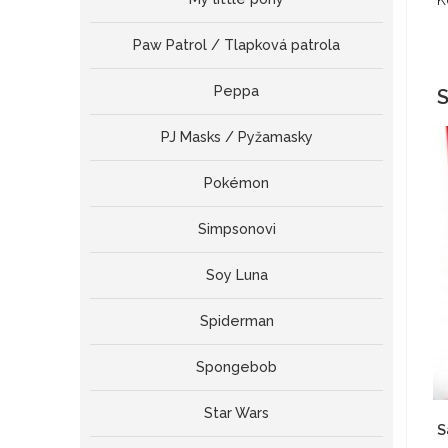
K
Paw Patrol / Tlapková patrola
Peppa
S
PJ Masks / Pyžamasky
Pokémon
Simpsonovi
Soy Luna
Spiderman
Spongebob
Star Wars
S