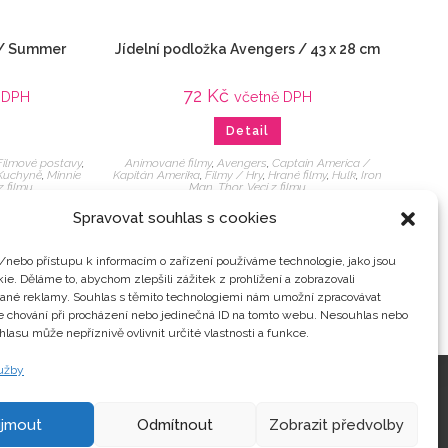
 / Summer
Jídelní podložka Avengers / 43 x 28 cm
72
Kč
 DPH
včetně DPH
Detail
Filmové postavy
,
Animované filmy
,
Avengers
,
Captain America /
Kuchyně
,
Minnie
Kapitán Amerika
,
Filmy / Hry
,
Hrané filmy
,
Hulk
,
Iron
z filmu
Man
,
Thor
,
Veci z filmu
Spravovat souhlas s cookies
/nebo přístupu k informacím o zařízení používáme technologie, jako jsou
ie. Děláme to, abychom zlepšili zážitek z prohlížení a zobrazovali
vané reklamy. Souhlas s těmito technologiemi nám umožní zpracovávat
je chování při procházení nebo jedinečná ID na tomto webu. Nesouhlas nebo
hlasu může nepříznivě ovlivnit určité vlastnosti a funkce.
lužby
Kontakty
ijmout
Odmítnout
Zobrazit předvolby