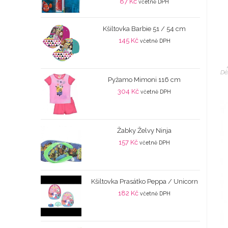
87
Kč
včetně DPH
Kšiltovka Barbie 51 / 54 cm
145
Kč
včetně DPH
Dě
Pyžamo Mimoni 116 cm
304
Kč
včetně DPH
Žabky Želvy Ninja
157
Kč
včetně DPH
Kšiltovka Prasátko Peppa / Unicorn
182
Kč
včetně DPH