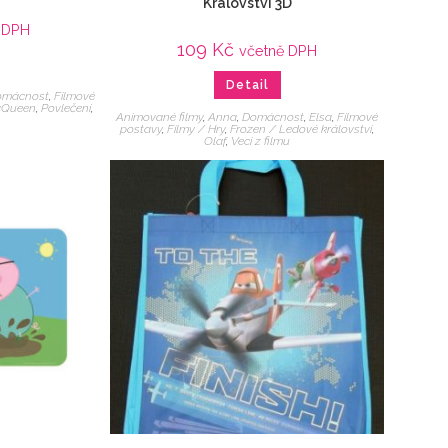
Království 3D
 DPH
109
Kč
včetně DPH
Detail
omácnost
,
Filmové
Queen
,
Povlečení
,
Animované filmy
,
Anna
,
Domácnost
,
Elsa
,
Filmové
postavy
,
Filmy / Hry
,
Frozen / Ledové království
,
Olaf
,
Veci z filmu