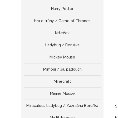
Harry Potter
Hra o trůny / Game of Thrones
Krteček
Ladybug / Beruška
Mickey Mouse
Mimoni / Já, padouch
Minecraft
Minnie Mouse
Miraculous Ladybug / Zázračná Beruška
Š
My little pony