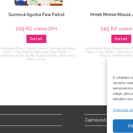
Gumová figurka Paw Patrol
Hrnek Minnie Mouse
109
Kč
145
Kč
včetně DPH
včetně
Detail
Detail
nimované filmy
,
Chase
,
Everest
,
Filmové postavy
,
Animované filmy
,
Domácnost
,
Filmy / Hry
,
Hračky
,
Marshall
,
Paw Patrol /
Filmy / Hry
,
Hrnky / Sklenice
,
apková patrola
,
Rocky
,
Rubble
,
Ryder
,
Skye
,
Veci z
Mouse
,
Nádobí
,
Veci 
filmu
,
Zuma
K ukládání a
soubory cook
personalizo
údaje, jako 
odvolání sou
Spravovat s
Zajímavosti
Př