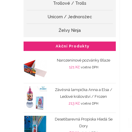
Trollové / Trolls
Unicorn / Jednorožec
Želvy Ninja
Akční Produkty
Narozeninové pozvánky Blaze
121
Kč
včetně DPH
Závěsná lampička Anna a Elsa /
Ledové království / Frozen
213
Kč
včetně DPH
Desetibarevná Propiska Hledá Se
Dory