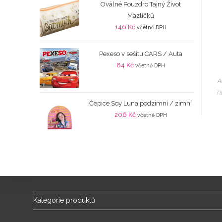
Oválné Pouzdro Tajný Život
Mazlíčků
146
Kč
včetně DPH
Pexeso v sešitu CARS / Auta
84
Kč
včetně DPH
A
Tl
Čepice Soy Luna podzimní / zimní
206
Kč
včetně DPH
Kategorie produktů