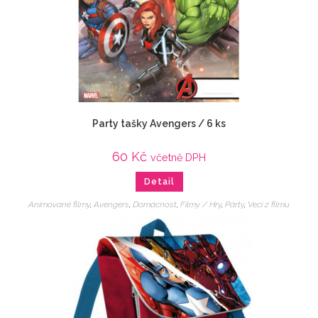
Party tašky Avengers / 6 ks
60
Kč
včetně DPH
Detail
Animované filmy
,
Avengers
,
Domácnost
,
Filmy / Hry
,
Párty
,
Veci z filmu