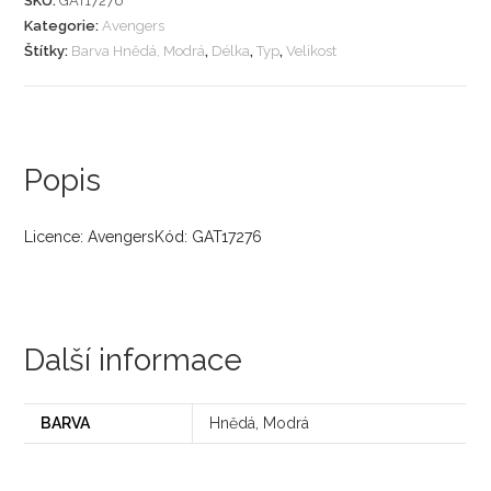
SKU:
GAT17276
Kategorie:
Avengers
Štítky:
Barva Hnědá, Modrá
,
Délka
,
Typ
,
Velikost
Popis
Licence: AvengersKód: GAT17276
Další informace
BARVA
Hnědá, Modrá