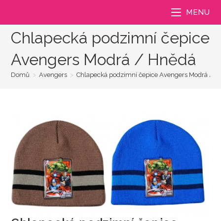
Přejít
MENU
k
obsahu
Chlapecká podzimní čepice
Avengers Modrá / Hnědá
Domů
>
Avengers
>
Chlapecká podzimní čepice Avengers Modrá / 