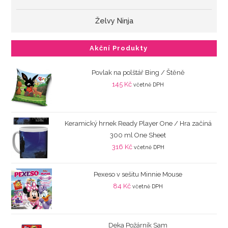
Želvy Ninja
Akční Produkty
Povlak na polštář Bing / Štěně
145
Kč
včetně DPH
Keramický hrnek Ready Player One / Hra začíná
300 ml One Sheet
316
Kč
včetně DPH
Pexeso v sešitu Minnie Mouse
84
Kč
včetně DPH
Deka Požárník Sam