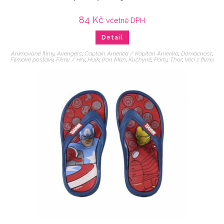
84
Kč
včetně DPH
Detail
Animované filmy
,
Avengers
,
Captain America / Kapitán Amerika
,
Domácnost
,
Filmové postavy
,
Filmy / Hry
,
Hulk
,
Iron Man
,
Kuchyně
,
Párty
,
Thor
,
Veci z filmu