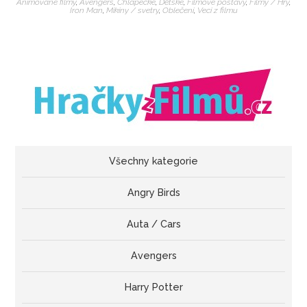
Animované filmy
,
Avengers
,
Chlapecké
,
Dětské
,
Filmové postavy
,
Filmy / Hry
,
Iron Man
,
Mikiny / svetry
,
Oblečení
,
Veci z filmu
Všechny kategorie
Angry Birds
Auta / Cars
Avengers
Harry Potter