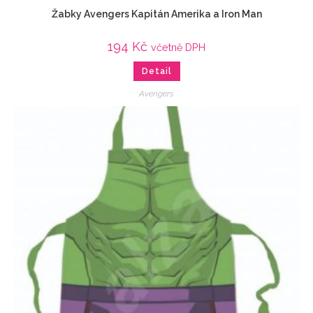
Žabky Avengers Kapitán Amerika a Iron Man
194
Kč
včetně DPH
Detail
Avengers