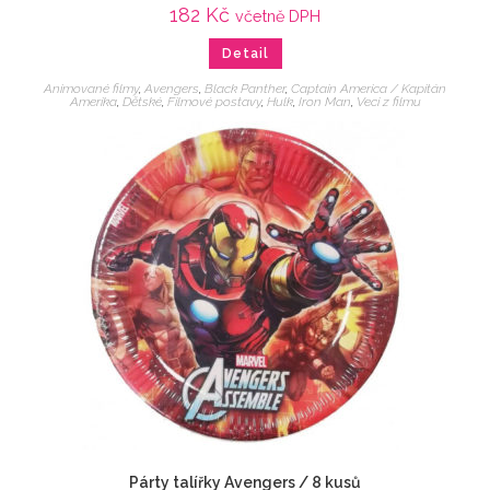
182
Kč
včetně DPH
Detail
Animované filmy
,
Avengers
,
Black Panther
,
Captain America / Kapitán
Amerika
,
Dětské
,
Filmové postavy
,
Hulk
,
Iron Man
,
Veci z filmu
Párty talířky Avengers / 8 kusů