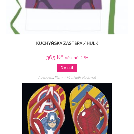
KUCHYŇSKÁ ZÁSTĚRA / HULK
365
Kč
včetně DPH
Detail
Avengers
,
Filmy / Hry
,
Hulk
,
Kuchyně