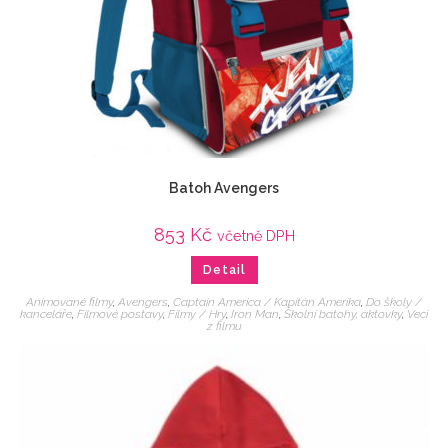
Batoh Avengers
853
Kč
včetně DPH
Detail
Animované filmy
,
Avengers
,
Captain America / Kapitán Amerika
,
Do školy /
kanceláře
,
Filmové postavy
,
Filmy / Hry
,
Iron Man
,
Školní batohy, aktovky
,
Veci
z filmu