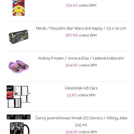
231
Kč
včetně DPH
Penál / Pouzdro Star Wars dvě kapsy / 23 x 10 cm
267
Kč
včetně DPH
Kroksy Frozen / Anna a Elsa / Ledové království
304
Kč
včetně DPH
Úkolníček A6 Cars
23
Kč
včetně DPH
Černý proměňovací hrnek DC Comics / Killing Joke
315 ml
304
Kč
včetně DPH