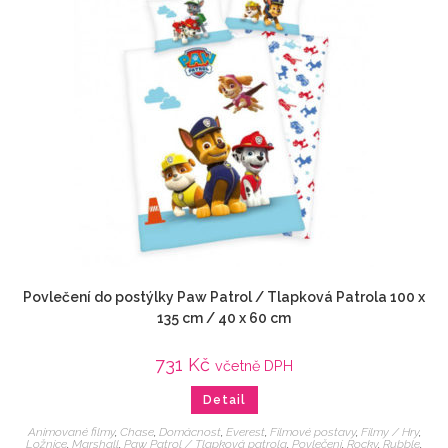
Povlečení do postýlky Paw Patrol / Tlapková Patrola 100 x
135 cm / 40 x 60 cm
731
Kč
včetně DPH
Detail
Animované filmy
,
Chase
,
Domácnost
,
Everest
,
Filmové postavy
,
Filmy / Hry
,
Ložnice
,
Marshall
,
Paw Patrol / Tlapková patrola
,
Povlečení
,
Rocky
,
Rubble
,