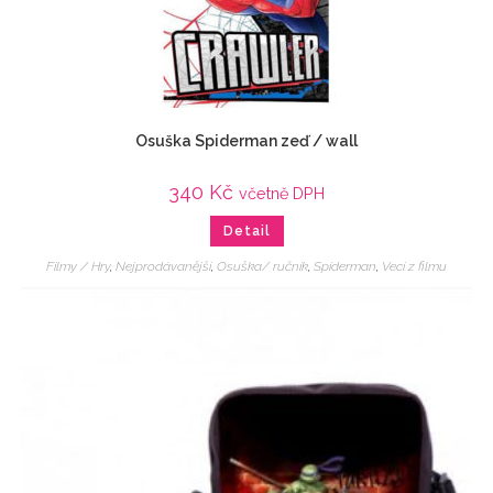
Osuška Spiderman zeď / wall
340
Kč
včetně DPH
Detail
Filmy / Hry
,
Nejprodávanější
,
Osuška/ ručník
,
Spiderman
,
Veci z filmu