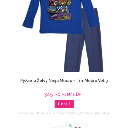
Pyžamo Želvy Ninja Modro – Tm. Modré Vel. 3
345
Kč
včetně DPH
Detail
Chlapecké
,
Dětské
,
Filmy / Hry
,
Oblečení
,
Pyžama
,
Želvy Ninja