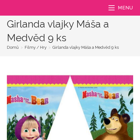
Přejít
MENU
k
obsahu
Girlanda vlajky Máša a
Medvěd 9 ks
Domů
>
Filmy / Hry
>
Girlanda vlajky Máša a Medvěd 9 ks