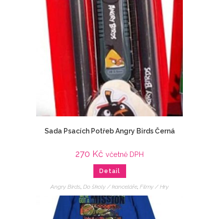
Sada Psacích Potřeb Angry Birds Černá
270
Kč
včetně DPH
Detail
Angry Birds
,
Do školy / kanceláře
,
Filmy / Hry