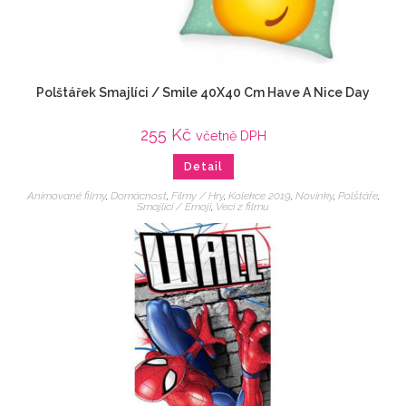
Polštářek Smajlíci / Smile 40X40 Cm Have A Nice Day
255
Kč
včetně DPH
Detail
Animované filmy
,
Domácnost
,
Filmy / Hry
,
Kolekce 2019
,
Novinky
,
Polštáře
,
Smajlíci / Emoji
,
Veci z filmu