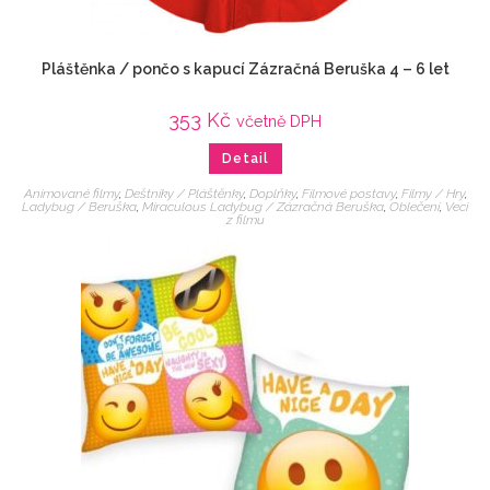
Pláštěnka / pončo s kapucí Zázračná Beruška 4 – 6 let
353
Kč
včetně DPH
Detail
Animované filmy
,
Deštníky / Pláštěnky
,
Doplňky
,
Filmové postavy
,
Filmy / Hry
,
Ladybug / Beruška
,
Miraculous Ladybug / Zázračná Beruška
,
Oblečení
,
Veci
z filmu