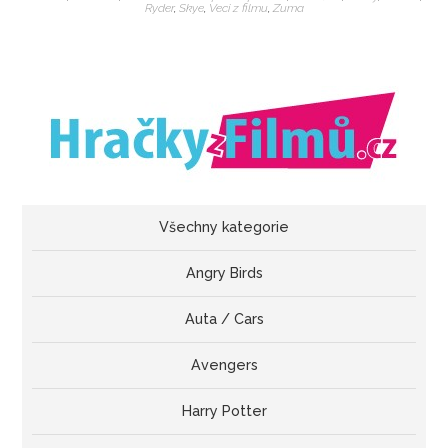
Ryder
,
Skye
,
Veci z filmu
,
Zuma
Všechny kategorie
Angry Birds
Auta / Cars
Avengers
Harry Potter