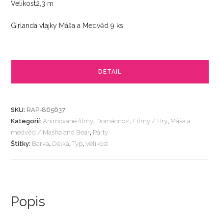
Velikost2,3 m
Girlanda vlajky Máša a Medvěd 9 ks
DETAIL
SKU:
RAP-865637
Kategorií:
Animované filmy
,
Domácnost
,
Filmy / Hry
,
Máša a
medvěd / Masha and Bear
,
Párty
Štítky:
Barva
,
Délka
,
Typ
,
Velikost
Popis