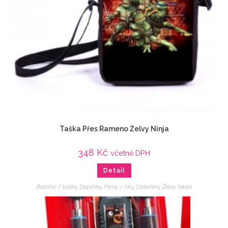
Taška Přes Rameno Želvy Ninja
348
Kč
včetně DPH
Detail
Batohy / tašky
,
Doplňky
,
Filmy / Hry
,
Oblečení
,
Želvy Ninja