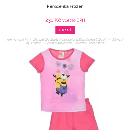
Peněženka Frozen
231
Kč
včetně DPH
Detail
Animované filmy
,
Dětské
,
Do školy / kanceláře
,
Domácnost
,
Doplňky
,
Filmy /
Hry
,
Frozen / Ledové království
,
Oblečení
,
Veci z filmu