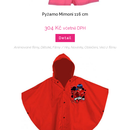
Pyžamo Mimoni 116 cm
304
Kč
včetně DPH
Detail
Animované filmy
,
Dětské
,
Filmy / Hry
,
Novinky
,
Oblečení
,
Veci z filmu