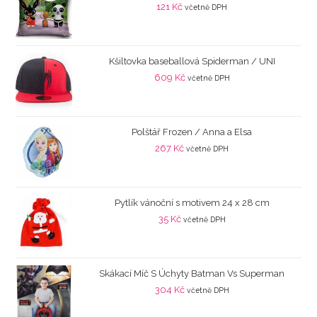
121
Kč
včetně DPH
Kšiltovka baseballová Spiderman / UNI
609
Kč
včetně DPH
Polštář Frozen / Anna a Elsa
267
Kč
včetně DPH
Pytlík vánoční s motivem 24 x 28 cm
35
Kč
včetně DPH
Skákací Míč S Úchyty Batman Vs Superman
304
Kč
včetně DPH