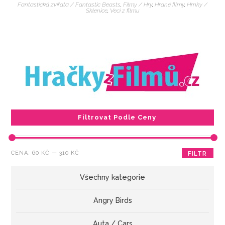
Fantastická zvířata / Fantastic Beasts
,
Filmy / Hry
,
Hrané filmy
,
Hrnky /
Sklenice
,
Veci z filmu
Filtrovat Podle Ceny
Minimální
Maximální
CENA:
60 KČ
—
310 KČ
FILTR
cena
cena
Všechny kategorie
Angry Birds
Auta / Cars