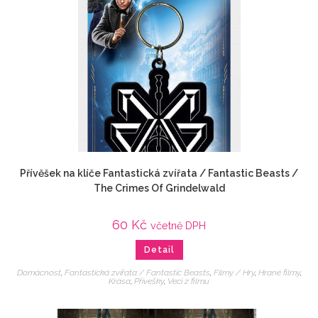
Přívěšek na klíče Fantastická zvířata / Fantastic Beasts /
The Crimes Of Grindelwald
60
Kč
včetně DPH
Detail
Domácnost
,
Fantastická zvířata / Fantastic Beasts
,
Filmy / Hry
,
Hrané filmy
,
Krása
,
Přívešky
,
Veci z filmu