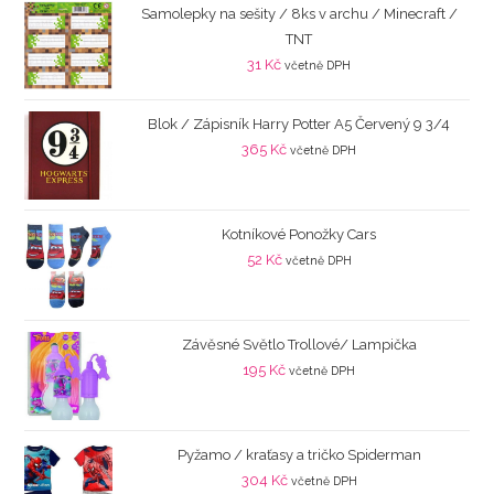
Samolepky na sešity / 8ks v archu / Minecraft /
TNT
31
Kč
včetně DPH
Blok / Zápisník Harry Potter A5 Červený 9 3/4
365
Kč
včetně DPH
Kotníkové Ponožky Cars
52
Kč
včetně DPH
Závěsné Světlo Trollové/ Lampička
195
Kč
včetně DPH
Pyžamo / kraťasy a tričko Spiderman
304
Kč
včetně DPH