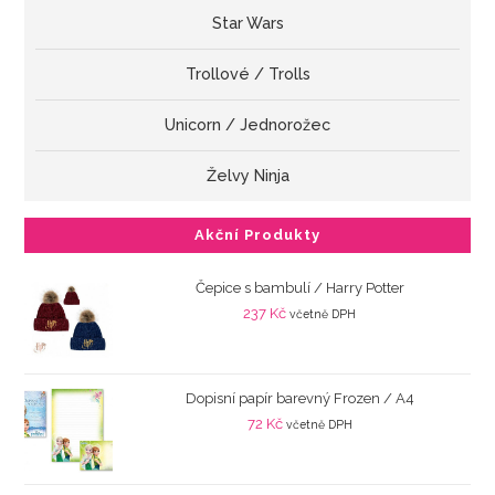
Star Wars
Trollové / Trolls
Unicorn / Jednorožec
Želvy Ninja
Akční Produkty
Čepice s bambulí / Harry Potter
237
Kč
včetně DPH
Dopisní papír barevný Frozen / A4
72
Kč
včetně DPH