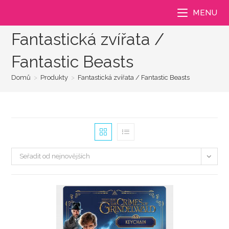
Přejít
MENU
k
obsahu
Fantastická zvířata /
Fantastic Beasts
Domů
>
Produkty
>
Fantastická zvířata / Fantastic Beasts
Seřadit od nejnovějších