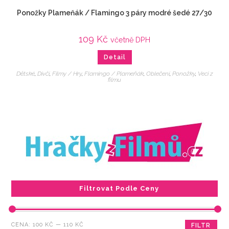
Ponožky Plameňák / Flamingo 3 páry modré šedé 27/30
109
Kč
včetně DPH
Detail
Dětské
,
Dívčí
,
Filmy / Hry
,
Flamingo / Plameňák
,
Oblečení
,
Ponožky
,
Veci z
filmu
Filtrovat Podle Ceny
Minimální
Maximální
CENA:
100 KČ
—
110 KČ
FILTR