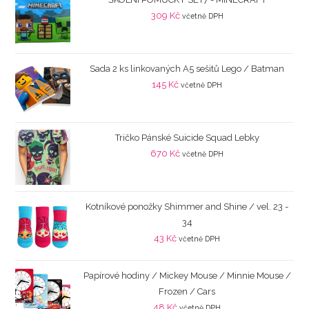
309
Kč
včetně DPH
Sada 2 ks linkovaných A5 sešitů Lego / Batman
145
Kč
včetně DPH
Tričko Pánské Suicide Squad Lebky
670
Kč
včetně DPH
Kotníkové ponožky Shimmer and Shine / vel. 23 -
34
43
Kč
včetně DPH
Papírové hodiny / Mickey Mouse / Minnie Mouse /
Frozen / Cars
48
Kč
včetně DPH