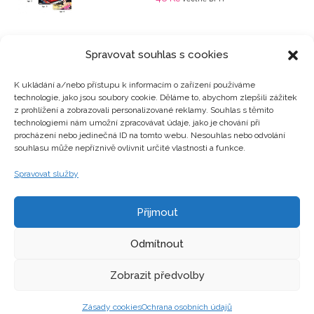
Spravovat souhlas s cookies
K ukládání a/nebo přístupu k informacím o zařízení používáme
technologie, jako jsou soubory cookie. Děláme to, abychom zlepšili zážitek
Kategorie produktů
z prohlížení a zobrazovali personalizované reklamy. Souhlas s těmito
technologiemi nám umožní zpracovávat údaje, jako je chování při
procházení nebo jedinečná ID na tomto webu. Nesouhlas nebo odvolání
souhlasu může nepříznivě ovlivnit určité vlastnosti a funkce.
Zajímavosti
Spravovat služby
Přijmout
Kontakty
Odmítnout
Zobrazit předvolby
Zásady cookies
Ochrana osobních údajů
Copyright © hrackyzfilmu.cz Všechna práva vyhrazena.