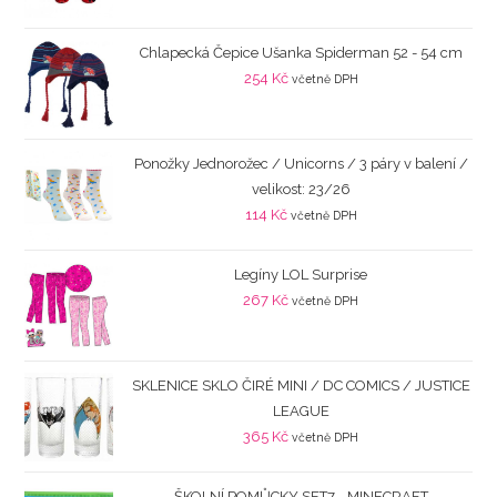
Chlapecká Čepice Ušanka Spiderman 52 - 54 cm
254
Kč
včetně DPH
Ponožky Jednorožec / Unicorns / 3 páry v balení /
velikost: 23/26
114
Kč
včetně DPH
Legíny LOL Surprise
267
Kč
včetně DPH
SKLENICE SKLO ČIRÉ MINI / DC COMICS / JUSTICE
LEAGUE
365
Kč
včetně DPH
ŠKOLNÍ POMŮCKY SET7 - MINECRAFT