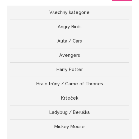
cena
cena
Všechny kategorie
Angry Birds
Auta / Cars
Avengers
Harry Potter
Hra o trůny / Game of Thrones
Krteček
Ladybug / Beruška
Mickey Mouse