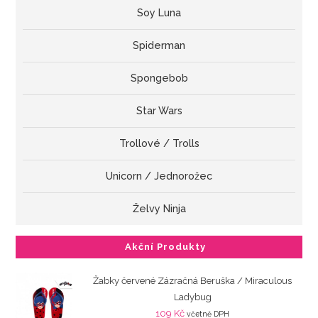
Soy Luna
Spiderman
Spongebob
Star Wars
Trollové / Trolls
Unicorn / Jednorožec
Želvy Ninja
Akční Produkty
Žabky červené Zázračná Beruška / Miraculous
Ladybug
109
Kč
včetně DPH