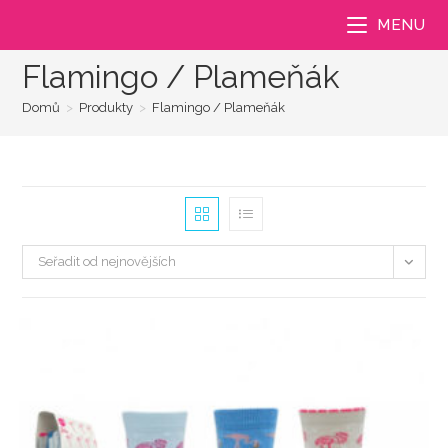
Přejít
MENU
k
obsahu
Flamingo / Plameňák
Domů
>
Produkty
>
Flamingo / Plameňák
Seřadit od nejnovějších