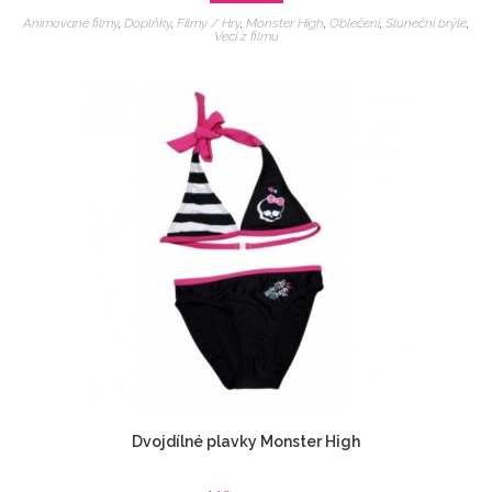
Animované filmy
,
Doplňky
,
Filmy / Hry
,
Monster High
,
Oblečení
,
Sluneční brýle
,
Veci z filmu
Dvojdílné plavky Monster High