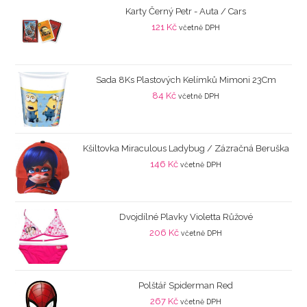
Karty Černý Petr - Auta / Cars
121
Kč
včetně DPH
Sada 8Ks Plastových Kelímků Mimoni 23Cm
84
Kč
včetně DPH
Kšiltovka Miraculous Ladybug / Zázračná Beruška
146
Kč
včetně DPH
Dvojdílné Plavky Violetta Růžové
206
Kč
včetně DPH
Polštář Spiderman Red
267
Kč
včetně DPH