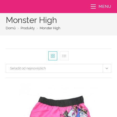
Přejít
MENU
k
obsahu
Monster High
Domů
>
Produkty
>
Monster High
Seřadit od nejnovějších