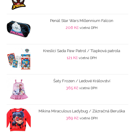
Penál Star Wars Millennium Falcon
206
Kč
včetně DPH
Kreslící Sada Paw Patrol / Tlapková patrola
121
Kč
včetně DPH
Šaty Frozen / Ledové Království
365
Kč
včetně DPH
Mikina Miraculous Ladybug / Zázračná Beruška
389
Kč
včetně DPH