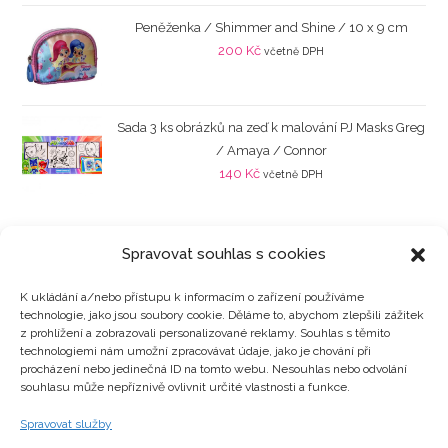
Peněženka / Shimmer and Shine / 10 x 9 cm
200
Kč
včetně DPH
Sada 3 ks obrázků na zeď k malování PJ Masks Greg
/ Amaya / Connor
140
Kč
včetně DPH
Spravovat souhlas s cookies
K ukládání a/nebo přístupu k informacím o zařízení používáme
technologie, jako jsou soubory cookie. Děláme to, abychom zlepšili zážitek
Kategorie produktů
z prohlížení a zobrazovali personalizované reklamy. Souhlas s těmito
technologiemi nám umožní zpracovávat údaje, jako je chování při
procházení nebo jedinečná ID na tomto webu. Nesouhlas nebo odvolání
souhlasu může nepříznivě ovlivnit určité vlastnosti a funkce.
Zajímavosti
Spravovat služby