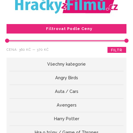
Filtrovat Podle Ceny
Minimální
Maximální
CENA:
360 KČ
—
370 KČ
FILTR
cena
cena
Všechny kategorie
Angry Birds
Auta / Cars
Avengers
Harry Potter
Hra o trůny / Game of Thrones