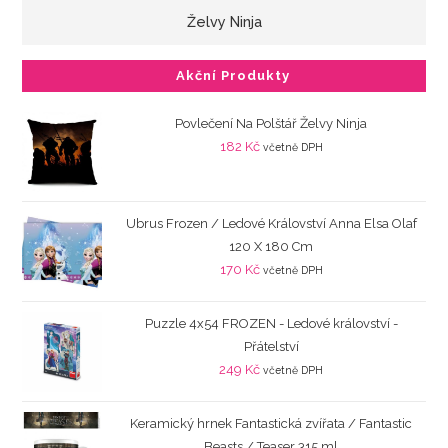
Želvy Ninja
Akční Produkty
Povlečení Na Polštář Želvy Ninja
182
Kč
včetně DPH
Ubrus Frozen / Ledové Království Anna Elsa Olaf
120 X 180 Cm
170
Kč
včetně DPH
Puzzle 4x54 FROZEN - Ledové království -
Přátelství
249
Kč
včetně DPH
Keramický hrnek Fantastická zvířata / Fantastic
Beasts / Teaser 315 ml