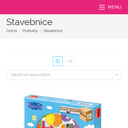
Přejít
MENU
k
obsahu
Stavebnice
Domů
>
Produkty
>
Stavebnice
Seřadit od nejnovějších