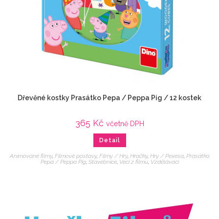
Dřevěné kostky Prasátko Pepa / Peppa Pig / 12 kostek
365
Kč
včetně DPH
Detail
Animované filmy
,
Filmové postavy
,
Filmy / Hry
,
Hračky
,
Hry / Pexesa
,
Prasátko
Pepa / Peppa Pig
,
Stavebnice
,
Veci z filmu
,
Vzdělávací