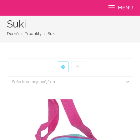
Přejít
MENU
k
obsahu
Suki
Domů
>
Produkty
>
Suki
Seřadit od nejnovějších