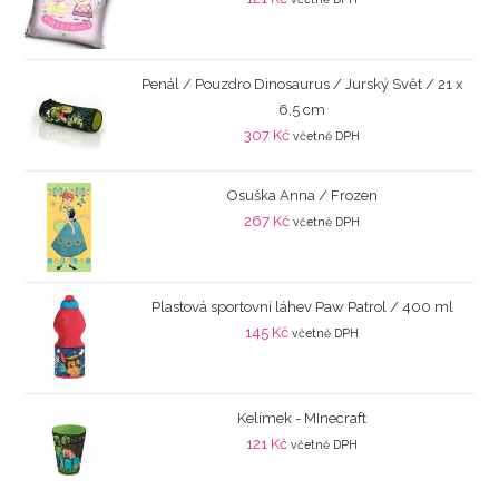
Penál / Pouzdro Dinosaurus / Jurský Svět / 21 x
6,5 cm
307
Kč
včetně DPH
Osuška Anna / Frozen
267
Kč
včetně DPH
Plastová sportovní láhev Paw Patrol / 400 ml
145
Kč
včetně DPH
Kelímek - MInecraft
121
Kč
včetně DPH