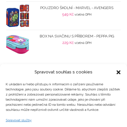
POUZDRO ŠKOLNÍ - MARVEL - AVENGERS
549
Kč
včetně DPH
BOX NA SVAČINU S PŘÍBOREM - PEPPA PIG
229
Kč
včetně DPH
Spravovat souhlas s cookies
K ukládání a/nebo přístupu k informacím o zařízení používáme
technologie, jako jsou soubory cookie. Děláme to, abychom zlepšili zážitek
Kategorie produktů
z prohlížení a zobrazovali personalizované reklamy. Souhlas s těmito
technologiemi nám umožní zpracovávat údaje, jako je chování při
procházení nebo jedinečná ID na tomto webu. Nesouhlas nebo odvolání
souhlasu může nepříznivě ovlivnit určité vlastnosti a funkce.
Zajímavosti
Spravovat služby