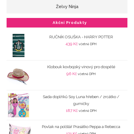
Želvy Ninja
Akční Produkty
RUČNÍK OSUŠKA - HARRY POTTER
439
Kč
včetně DPH
Klobouk kovbojský vínový pro dospělé
96
Kč
včetně DPH
Sada doplňků Soy Luna hřeben / zrcátko /
gumičky
187
Kč
včetně DPH
Povlak na polštář Prasátko Peppa a Rebecca
121
Kč
včetně DPH