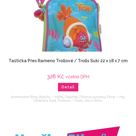
Taštička Přes Rameno Trollové / Trolls Suki 22 x 18 x 7 cm
328
Kč
včetně DPH
Detail
Animované filmy
,
Batohy / tašky
,
Doplňky
,
Filmové postavy
,
Filmy / Hry
,
Oblečení
,
Suki
,
Trollové / Trolls
,
Veci z filmu