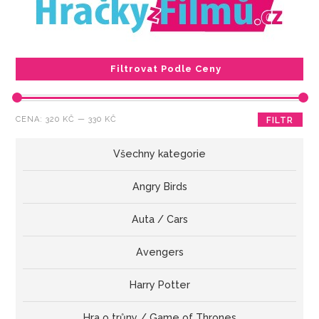
Filtrovat Podle Ceny
Minimální
Maximální
CENA:
320 KČ
—
330 KČ
FILTR
cena
cena
Všechny kategorie
Angry Birds
Auta / Cars
Avengers
Harry Potter
Hra o trůny / Game of Thrones