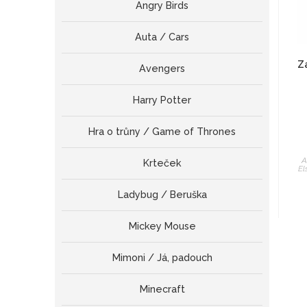
Angry Birds
Auta / Cars
Z
Avengers
Harry Potter
Hra o trůny / Game of Thrones
A
Krteček
El
Ladybug / Beruška
Mickey Mouse
Mimoni / Já, padouch
Minecraft