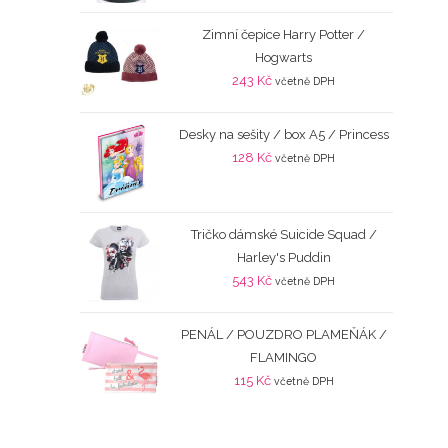
Zimní čepice Harry Potter /
Hogwarts
243
Kč
včetně DPH
Desky na sešity / box A5 / Princess
128
Kč
včetně DPH
Tričko dámské Suicide Squad /
Harley's Puddin
543
Kč
včetně DPH
PENÁL / POUZDRO PLAMEŇÁK /
FLAMINGO
115
Kč
včetně DPH