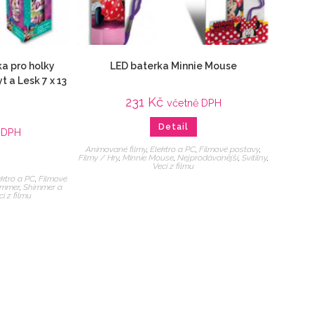
a pro holky
LED baterka Minnie Mouse
 a Lesk 7 x 13
231
Kč
včetně DPH
Detail
 DPH
Animované filmy
,
Elektro a PC
,
Filmové postavy
,
Filmy / Hry
,
Minnie Mouse
,
Nejprodávanější
,
Svítilny
,
Veci z filmu
ektro a PC
,
Filmové
immer
,
Shimmer a
ci z filmu