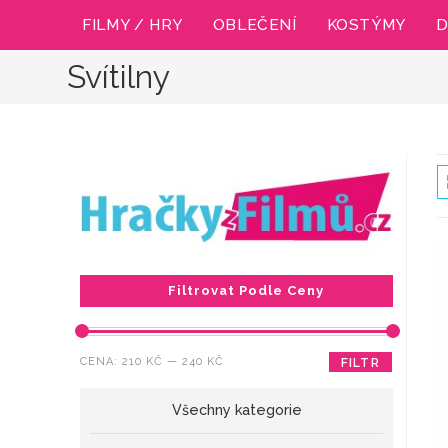
Přejít
FILMY / HRY
OBLEČENÍ
KOSTÝMY
D
k
obsahu
Svítilny
Filtrovat Podle Ceny
Minimální
Maximální
CENA:
210 KČ
—
240 KČ
FILTR
cena
cena
Všechny kategorie