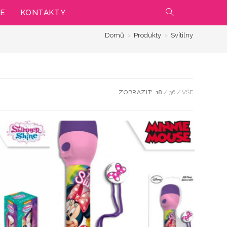
IE
KONTAKTY
PŘEPNOUT
Domů
>
Produkty
>
Svítilny
VYHLEDÁVÁNÍ
NA
WEBU
ZOBRAZIT:
18
36
VŠE