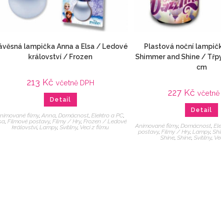
ávěsná lampička Anna a Elsa / Ledové
Plastová noční lampičk
království / Frozen
Shimmer and Shine / Třpyt
cm
213
Kč
včetně DPH
227
Kč
včetně
Detail
Detail
nimované filmy
,
Anna
,
Domácnost
,
Elektro a PC
,
sa
,
Filmové postavy
,
Filmy / Hry
,
Frozen / Ledové
Animované filmy
,
Domácnost
,
El
království
,
Lampy
,
Svítilny
,
Veci z filmu
postavy
,
Filmy / Hry
,
Lampy
,
Sh
Shine
,
Shine
,
Svítilny
,
Ve