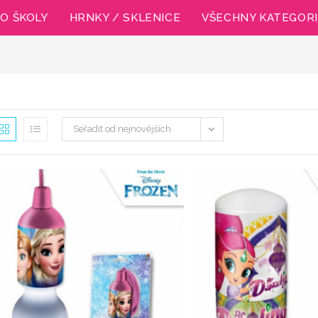
O ŠKOLY
HRNKY / SKLENICE
VŠECHNY KATEGOR
Seřadit od nejnovějších