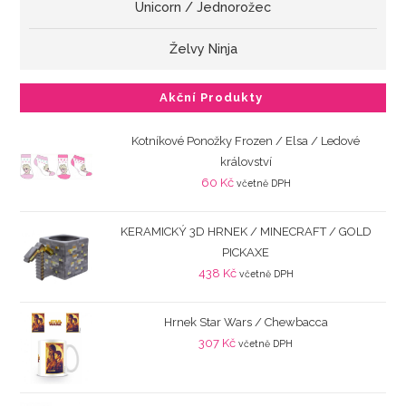
Unicorn / Jednorožec
Želvy Ninja
Akční Produkty
Kotníkové Ponožky Frozen / Elsa / Ledové
království
60
Kč
včetně DPH
KERAMICKÝ 3D HRNEK / MINECRAFT / GOLD
PICKAXE
438
Kč
včetně DPH
Hrnek Star Wars / Chewbacca
307
Kč
včetně DPH