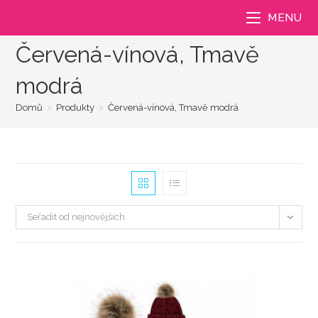
Přejít
MENU
k
obsahu
Červená-vínová, Tmavě
modrá
Domů
>
Produkty
>
Červená-vínová, Tmavě modrá
Seřadit od nejnovějších