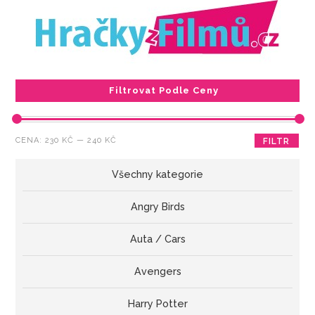
Filtrovat Podle Ceny
Minimální
Maximální
CENA:
230 KČ
—
240 KČ
FILTR
cena
cena
Všechny kategorie
Angry Birds
Auta / Cars
Avengers
Harry Potter