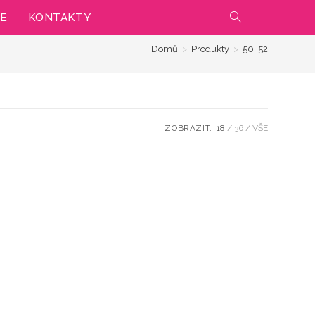
IE
KONTAKTY
PŘEPNOUT
Domů
>
Produkty
>
50, 52
VYHLEDÁVÁNÍ
NA
WEBU
ZOBRAZIT:
18
36
VŠE