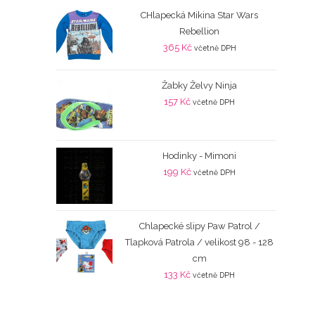
CHlapecká Mikina Star Wars
Rebellion
365
Kč
včetně DPH
Žabky Želvy Ninja
157
Kč
včetně DPH
Hodinky - Mimoni
199
Kč
včetně DPH
Chlapecké slipy Paw Patrol /
Tlapková Patrola / velikost 98 - 128
cm
133
Kč
včetně DPH