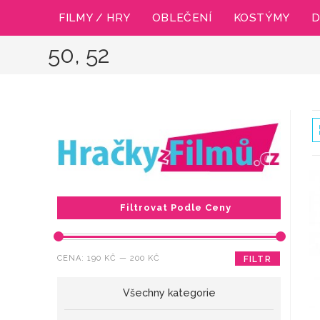
Přejít
FILMY / HRY
OBLEČENÍ
KOSTÝMY
D
k
obsahu
50, 52
Filtrovat Podle Ceny
Minimální
Maximální
CENA:
190 KČ
—
200 KČ
FILTR
cena
cena
Všechny kategorie