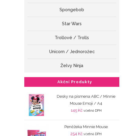
Spongebob
Star Wars
Trollové / Trolls
Unicorn / Jednorožec
Želvy Ninja
Akční Produkty
Desky na písmena ABC / Minnie
Mouse Emoji / A4
145
Kč
včetně DPH
Peněžeka Minnie Mouse
254
Kč
včetně DPH