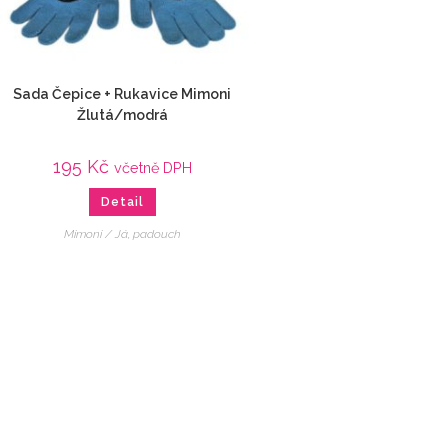
Sada Čepice + Rukavice Mimoni
Žlutá/modrá
195
Kč
včetně DPH
Detail
Mimoni / Já, padouch