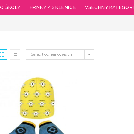
O ŠKOLY
HRNKY / SKLENICE
VŠECHNY KATEGOR
Seřadit od nejnovějších